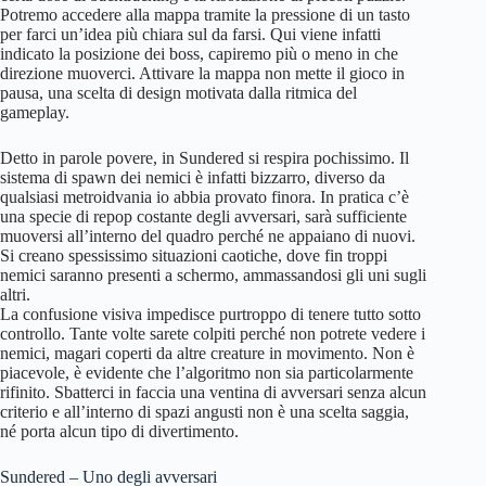
Potremo accedere alla mappa tramite la pressione di un tasto
per farci un’idea più chiara sul da farsi. Qui viene infatti
indicato la posizione dei boss, capiremo più o meno in che
direzione muoverci. Attivare la mappa non mette il gioco in
pausa, una scelta di design motivata dalla ritmica del
gameplay.
Detto in parole povere, in Sundered si respira pochissimo. Il
sistema di spawn dei nemici è infatti bizzarro, diverso da
qualsiasi metroidvania io abbia provato finora. In pratica c’è
una specie di repop costante degli avversari, sarà sufficiente
muoversi all’interno del quadro perché ne appaiano di nuovi.
Si creano spessissimo situazioni caotiche, dove fin troppi
nemici saranno presenti a schermo, ammassandosi gli uni sugli
altri.
La confusione visiva impedisce purtroppo di tenere tutto sotto
controllo. Tante volte sarete colpiti perché non potrete vedere i
nemici, magari coperti da altre creature in movimento. Non è
piacevole, è evidente che l’algoritmo non sia particolarmente
rifinito. Sbatterci in faccia una ventina di avversari senza alcun
criterio e all’interno di spazi angusti non è una scelta saggia,
né porta alcun tipo di divertimento.
Sundered – Uno degli avversari