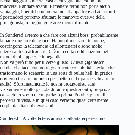
Nella maggior parte dei casi è consigliabile continuare a
muoversi e andare avanti. Rimanere fermi non porta alcun
vantaggio, i nemici continueranno ad apparire e ad attaccarci.
Spostandoci potremo sfruttare le manovre evasive della
protagonista, o raggiungere aree meno affollate.
In Sundered avremo a che fare con alcuni boss, probabilmente
la parte migliore del gioco. Hanno dimensioni titaniche,
costringono la telecamera ad allontanarsi e sono molto
interessanti da affrontare. C’è una certa soddisfazione nel
mandarli al tappeto, è innegabile.
Non va però tutto per il verso giusto. Questi giganteschi
nemici ci attaccheranno regolarmente con abilità speciali che
trasformano lo scenario in una sorta di bullet hell. In pratica
dovremo trovare un posto per metterci al riparo e schivare in
agilità. Sfortunatamente la nostra protagonista sarà
visivamente molto piccola durante questi scontri, proprio a
causa dello zoom di cui parlavo prima. Potrà capitare di
perderla di vista, e in quel caso verremo quasi certamente
colpiti da attacchi devastanti.
Sundered – A volte la telecamera si allontana parecchio