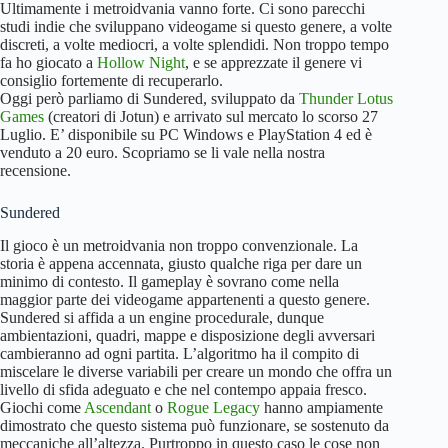
Ultimamente i metroidvania vanno forte. Ci sono parecchi
studi indie che sviluppano videogame si questo genere, a volte
discreti, a volte mediocri, a volte splendidi. Non troppo tempo
fa ho giocato a
Hollow Night
, e se apprezzate il genere vi
consiglio fortemente di recuperarlo.
Oggi però parliamo di Sundered, sviluppato da
Thunder Lotus
Games
(creatori di Jotun) e arrivato sul mercato lo scorso 27
Luglio. E’ disponibile su PC Windows e PlayStation 4 ed è
venduto a 20 euro. Scopriamo se li vale nella nostra
recensione.
Sundered
Il gioco è un metroidvania non troppo convenzionale. La
storia è appena accennata, giusto qualche riga per dare un
minimo di contesto. Il gameplay è sovrano come nella
maggior parte dei videogame appartenenti a questo genere.
Sundered si affida a un engine procedurale, dunque
ambientazioni, quadri, mappe e disposizione degli avversari
cambieranno ad ogni partita. L’algoritmo ha il compito di
miscelare le diverse variabili per creare un mondo che offra un
livello di sfida adeguato e che nel contempo appaia fresco.
Giochi come
Ascendant
o
Rogue Legacy
hanno ampiamente
dimostrato che questo sistema può funzionare, se sostenuto da
meccaniche all’altezza. Purtroppo in questo caso le cose non