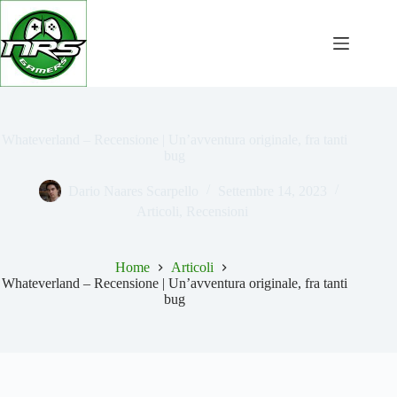
Salta
al
contenuto
Whateverland – Recensione | Un’avventura originale, fra tanti
bug
Dario Naares Scarpello
Settembre 14, 2023
Articoli
,
Recensioni
Home
Articoli
Whateverland – Recensione | Un’avventura originale, fra tanti
bug