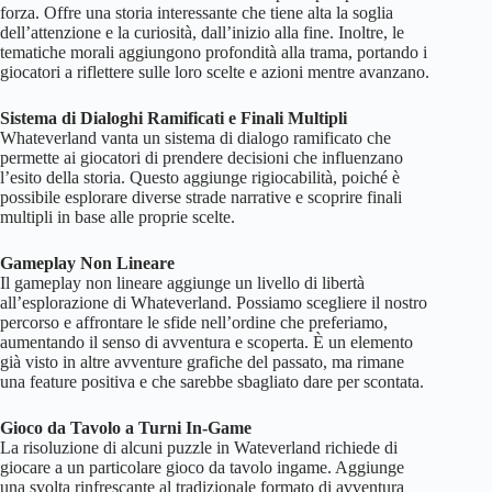
forza. Offre una storia interessante che tiene alta la soglia
dell’attenzione e la curiosità, dall’inizio alla fine. Inoltre, le
tematiche morali aggiungono profondità alla trama, portando i
giocatori a riflettere sulle loro scelte e azioni mentre avanzano.
Sistema di Dialoghi Ramificati e Finali Multipli
Whateverland vanta un sistema di dialogo ramificato che
permette ai giocatori di prendere decisioni che influenzano
l’esito della storia. Questo aggiunge rigiocabilità, poiché è
possibile esplorare diverse strade narrative e scoprire finali
multipli in base alle proprie scelte.
Gameplay Non Lineare
Il gameplay non lineare aggiunge un livello di libertà
all’esplorazione di Whateverland. Possiamo scegliere il nostro
percorso e affrontare le sfide nell’ordine che preferiamo,
aumentando il senso di avventura e scoperta. È un elemento
già visto in altre avventure grafiche del passato, ma rimane
una feature positiva e che sarebbe sbagliato dare per scontata.
Gioco da Tavolo a Turni In-Game
La risoluzione di alcuni puzzle in Wateverland richiede di
giocare a un particolare gioco da tavolo ingame. Aggiunge
una svolta rinfrescante al tradizionale formato di avventura