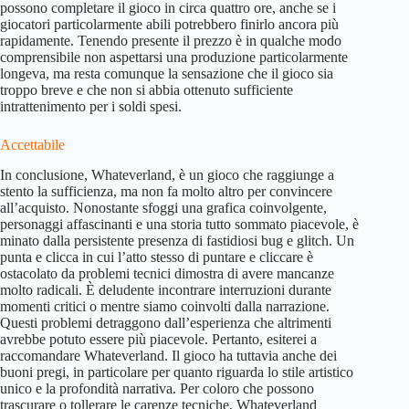
possono completare il gioco in circa quattro ore, anche se i
giocatori particolarmente abili potrebbero finirlo ancora più
rapidamente. Tenendo presente il prezzo è in qualche modo
comprensibile non aspettarsi una produzione particolarmente
longeva, ma resta comunque la sensazione che il gioco sia
troppo breve e che non si abbia ottenuto sufficiente
intrattenimento per i soldi spesi.
Accettabile
In conclusione, Whateverland, è un gioco che raggiunge a
stento la sufficienza, ma non fa molto altro per convincere
all’acquisto. Nonostante sfoggi una grafica coinvolgente,
personaggi affascinanti e una storia tutto sommato piacevole, è
minato dalla persistente presenza di fastidiosi bug e glitch. Un
punta e clicca in cui l’atto stesso di puntare e cliccare è
ostacolato da problemi tecnici dimostra di avere mancanze
molto radicali. È deludente incontrare interruzioni durante
momenti critici o mentre siamo coinvolti dalla narrazione.
Questi problemi detraggono dall’esperienza che altrimenti
avrebbe potuto essere più piacevole. Pertanto, esiterei a
raccomandare Whateverland. Il gioco ha tuttavia anche dei
buoni pregi, in particolare per quanto riguarda lo stile artistico
unico e la profondità narrativa. Per coloro che possono
trascurare o tollerare le carenze tecniche, Whateverland