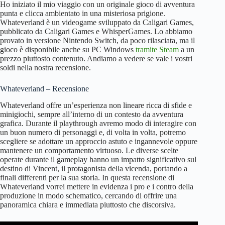
Ho iniziato il mio viaggio con un originale gioco di avventura
punta e clicca ambientato in una misteriosa prigione.
Whateverland è un videogame sviluppato da Caligari Games,
pubblicato da Caligari Games e WhisperGames. Lo abbiamo
provato in versione Nintendo Switch, da poco rilasciata, ma il
gioco è disponibile anche su PC Windows
tramite Steam
a un
prezzo piuttosto contenuto. Andiamo a vedere se vale i vostri
soldi nella nostra recensione.
Whateverland – Recensione
Whateverland offre un’esperienza non lineare ricca di sfide e
minigiochi, sempre all’interno di un contesto da avventura
grafica. Durante il playthrough avremo modo di interagire con
un buon numero di personaggi e, di volta in volta, potremo
scegliere se adottare un approccio astuto e ingannevole oppure
mantenere un comportamento virtuoso. Le diverse scelte
operate durante il gameplay hanno un impatto significativo sul
destino di Vincent, il protagonista della vicenda, portando a
finali differenti per la sua storia. In questa recensione di
Whateverland vorrei mettere in evidenza i pro e i contro della
produzione in modo schematico, cercando di offrire una
panoramica chiara e immediata piuttosto che discorsiva.