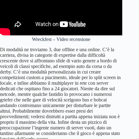
Wreckfest – Video recensione
Di modalità ne troviamo 3, due offline e una online. C’è la
carriera, divisa in categorie di expertise dalla difficoltà
crescente dove si affrontano sfide di vario genere a bordo di
veicoli di classi specifiche, ad esempio auto da corsa o da
derby. C’è una modalità personalizzata in cui creare
competizioni custom a piacimento, ideale per lo split screen in
locale, e infine abbiamo il multiplayer in rete con server
dedicati che ospitano fino a 24 giocatori. Niente da dire sul
netcode, mentre qualche fastidio lo provocano i numerosi
griefer che nelle gare di velocità scelgono bus e bobcat
andando contromano unicamente per disturbare le partite
altrui. Probabilmente dovrebbero esser presi dei
provvedimenti; vedersi distrutti a partita appena iniziata non è
proprio il massimo della vita. Infine desta un pizzico di
preoccupazione l’ingente numero di server vuoti, dato un
tantino allarmante se consideriamo che il gioco è appena stato
lanciato dall’early access.