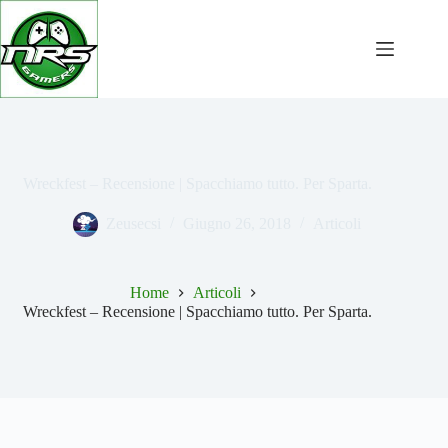
Salta
al
contenuto
Wreckfest – Recensione | Spacchiamo tutto. Per Sparta.
Zeusecsi
Giugno 26, 2018
Articoli
Home
Articoli
Wreckfest – Recensione | Spacchiamo tutto. Per Sparta.