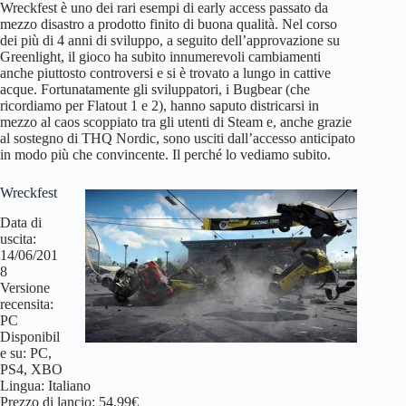
Wreckfest è uno dei rari esempi di early access passato da
mezzo disastro a prodotto finito di buona qualità. Nel corso
dei più di 4 anni di sviluppo, a seguito dell’approvazione su
Greenlight, il gioco ha subito innumerevoli cambiamenti
anche piuttosto controversi e si è trovato a lungo in cattive
acque. Fortunatamente gli sviluppatori, i Bugbear (che
ricordiamo per Flatout 1 e 2), hanno saputo districarsi in
mezzo al caos scoppiato tra gli utenti di Steam e, anche grazie
al sostegno di THQ Nordic, sono usciti dall’accesso anticipato
in modo più che convincente. Il perché lo vediamo subito.
Wreckfest
Data di
uscita:
14/06/201
8
Versione
recensita:
PC
Disponibil
e su: PC,
PS4, XBO
Lingua: Italiano
Prezzo di lancio: 54,99€