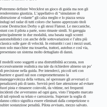
Potremmo definire Wreckfest un gioco di guida ma non gli
renderemmo giustizia. L’appellativo di “simulatore di
distruzione al volante” gli calza meglio e lo piazza senza
indugi nel radar di tutti coloro che hanno apprezzato titoli
come Destruction Derby o gli stessi Flatout. Le meccaniche,
stunt con il pilota a parte, sono rimaste simili. Si gareggia
principalmente in due modalità, una basata sugli scontri
automobilistici con anche delle sottovariazioni e l’altra più
classica sulle gare di velocità. In entrambi i casi i mezzi usati,
non solo macchine ma tosaerba, trattori, autobus e così via,
presentano un sistema molto dettagliato di danni.
I modelli sono soggetti a una distruttibilità accurata, non
eccessivamente realistica ma tale da richiedere almeno un po’
di precisione nella guida. Per intenderci, piccoli urti con
barriere e guard rail non comprometteranno la
maneggevolezza della vettura, né speronare gli avversari ci
penalizzerà più di tanto. Servirà però fare attenzione ad evitare
fuori pista e rimanere coinvolti, da vittime, nei frequenti
incidenti che avverranno ad ogni gara, visto l’impatto marcato
di tali episodi su telaio e carrozzeria. Superare la soglia di
danno critico significa essere eliminati dalla competizione o
subire sostanziose penalità. Pilota avvisato, mezzo salvato.