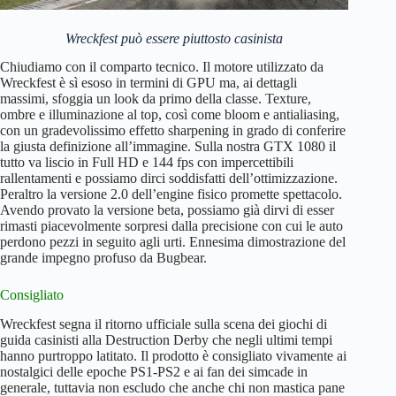
Wreckfest può essere piuttosto casinista
Chiudiamo con il comparto tecnico. Il motore utilizzato da
Wreckfest è sì esoso in termini di GPU ma, ai dettagli
massimi, sfoggia un look da primo della classe. Texture,
ombre e illuminazione al top, così come bloom e antialiasing,
con un gradevolissimo effetto sharpening in grado di conferire
la giusta definizione all’immagine. Sulla nostra GTX 1080 il
tutto va liscio in Full HD e 144 fps con impercettibili
rallentamenti e possiamo dirci soddisfatti dell’ottimizzazione.
Peraltro la versione 2.0 dell’engine fisico promette spettacolo.
Avendo provato la versione beta, possiamo già dirvi di esser
rimasti piacevolmente sorpresi dalla precisione con cui le auto
perdono pezzi in seguito agli urti. Ennesima dimostrazione del
grande impegno profuso da Bugbear.
Consigliato
Wreckfest segna il ritorno ufficiale sulla scena dei giochi di
guida casinisti alla Destruction Derby che negli ultimi tempi
hanno purtroppo latitato. Il prodotto è consigliato vivamente ai
nostalgici delle epoche PS1-PS2 e ai fan dei simcade in
generale, tuttavia non escludo che anche chi non mastica pane