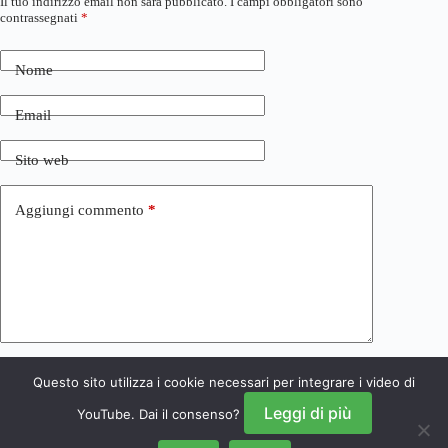
Il tuo indirizzo email non sarà pubblicato.
I campi obbligatori sono
contrassegnati
*
Nome
Email
Sito web
Aggiungi commento
*
Questo sito utilizza i cookie necessari per integrare i video di
Invia commento
Leggi di più
YouTube. Dai il consenso?