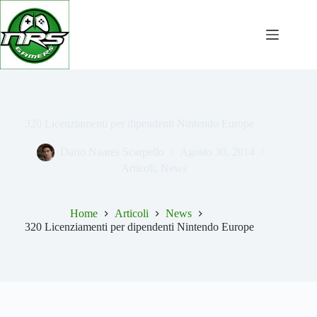
Salta
al
contenuto
320 Licenziamenti per dipendenti Nintendo Europe
Dario Naares Scarpello
Agosto 30, 2014
Articoli
,
News
Home
Articoli
News
320 Licenziamenti per dipendenti Nintendo Europe