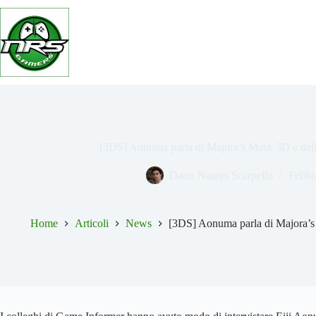
Salta
al
contenuto
[3DS] Aonuma parla di Majora’s Mask 3D e dell
Dario Naares Scarpello
Febbr
Home
Articoli
News
[3DS] Aonuma parla di Majora’s 