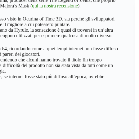
uma, producer della serie The Legend of Zelda, che proprio
e Majora’s Mask (
qui la nostra recensione
).
sso visto in Ocarina of Time 3D, sia perché gli sviluppatori
 il migliore a cui potessero puntare.
ano da Hyrule, la sensazione è quasi di trovarsi in un’altra
vengono utilizzati per esprimere qualcosa di molto diverso.
 64, ricordando come a quei tempi internet non fosse diffuso
 pareri dei giocatori.
rendendo che alcuni hanno trovato il titolo fin troppo
ifficoltà del prodotto non sia stata vista da tutti come un
gia.
 se internet fosse stato più diffuso all’epoca, avrebbe