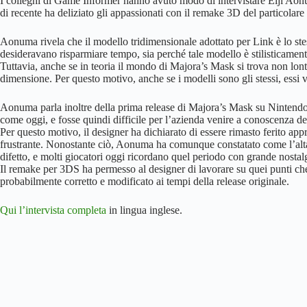
I colleghi di Game Informer hanno avuto modo di intervistare Eiji Aon
di recente ha deliziato gli appassionati con il remake 3D del particolar
Aonuma rivela che il modello tridimensionale adottato per Link è lo ste
desideravano risparmiare tempo, sia perché tale modello è stilisticamente
Tuttavia, anche se in teoria il mondo di Majora’s Mask si trova non lont
dimensione. Per questo motivo, anche se i modelli sono gli stessi, essi 
Aonuma parla inoltre della prima release di Majora’s Mask su Nintendo
come oggi, e fosse quindi difficile per l’azienda venire a conoscenza dei
Per questo motivo, il designer ha dichiarato di essere rimasto ferito app
frustrante. Nonostante ciò, Aonuma ha comunque constatato come l’alta d
difetto, e molti giocatori oggi ricordano quel periodo con grande nostal
Il remake per 3DS ha permesso al designer di lavorare su quei punti che,
probabilmente corretto e modificato ai tempi della release originale.
Qui l’intervista completa
in lingua inglese.