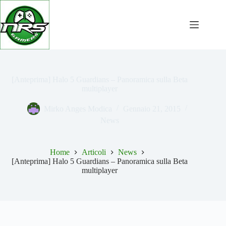
Salta
al
contenuto
[Anteprima] Halo 5 Guardians – Panoramica sulla Beta
multiplayer
Mirko Anges Modica
Gennaio 21, 2015
News
Home
Articoli
News
[Anteprima] Halo 5 Guardians – Panoramica sulla Beta
multiplayer