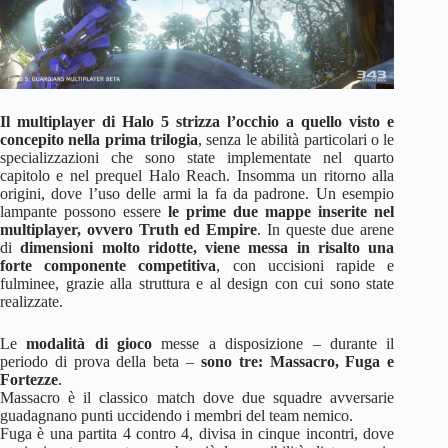
Il multiplayer di Halo 5 strizza l’occhio a quello visto e
concepito nella prima trilogia
, senza le abilità particolari o le
specializzazioni che sono state implementate nel quarto
capitolo e nel prequel Halo Reach. Insomma un ritorno alla
origini, dove l’uso delle armi la fa da padrone. Un esempio
lampante possono essere
le prime due mappe inserite nel
multiplayer, ovvero Truth ed Empire
. In queste due arene
di
dimensioni molto ridotte, viene messa in risalto una
forte componente competitiva
, con uccisioni rapide e
fulminee, grazie alla struttura e al design con cui sono state
realizzate.
Le
modalità di gioco
messe a disposizione – durante il
periodo di prova della beta –
sono tre: Massacro, Fuga e
Fortezze
.
Massacro è il classico match dove due squadre avversarie
guadagnano punti uccidendo i membri del team nemico.
Fuga è una partita 4 contro 4, divisa in cinque incontri, dove