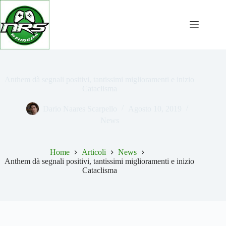
Salta
al
contenuto
Anthem dà segnali positivi, tantissimi miglioramenti e inizio
Cataclisma
Dario Naares Scarpello
Agosto 10, 2019
News
Home
Articoli
News
Anthem dà segnali positivi, tantissimi miglioramenti e inizio
Cataclisma