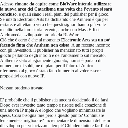
Adesso
rimane da capire come BioWare intenda utilizzare
la nuova area del Cataclisma una volta che l’evento si sarà
concluso
, e quali siano i reali piani del publisher per il gioco.
Se infatti Electronic Arts ha dichiarato che Anthem è qui per
restare, è altrettanto vero che questi signori hanno più volte
mentito nella loro storia recente, anche con Mass Effect
Andromeda, sviluppato proprio da BioWare.
Ciò che è certo è che al momento
Electronic Arts sta un po’
facendo finta che Anthem non esista
. A un recente incontro
con gli investitori, il publisher ha menzionato tutti i propri
giochi parlando degli introiti e dell’andamento sul mercato.
Anthem è stato allegramente ignorato, non si è parlato di
numeri, né di soldi, né di piani per il futuro. L’unico
riferimento al gioco è stato fatto in merito al voler essere
propositivi con nuove IP.
Nessun prodotto trovato.
E’ probabile che il publisher stia ancora decidendo il da farsi.
Dopo aver investito tanto tempo e risorse nella creazione di
una nuova IP tripla A è logico che vogliano minimizzare la
spesa. Cosa bisogna fare però a questo punto? Continuare
lentamente a migliorare? Incrementare le dimensioni del team
di sviluppo per velocizzare i tempi? Chiudere tutto e far finta