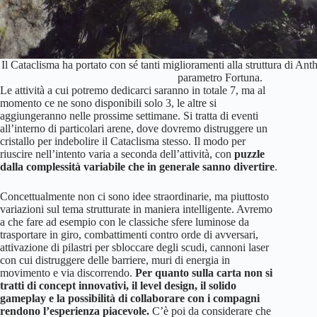
Il Cataclisma ha portato con sé tanti miglioramenti alla struttura di Ant
parametro Fortuna.
Le attività a cui potremo dedicarci saranno in totale 7, ma al
momento ce ne sono disponibili solo 3, le altre si
aggiungeranno nelle prossime settimane. Si tratta di eventi
all’interno di particolari arene, dove dovremo distruggere un
cristallo per indebolire il Cataclisma stesso. Il modo per
riuscire nell’intento varia a seconda dell’attività, con
puzzle
dalla complessità variabile che in generale sanno divertire
.
Concettualmente non ci sono idee straordinarie, ma piuttosto
variazioni sul tema strutturate in maniera intelligente. Avremo
a che fare ad esempio con le classiche sfere luminose da
trasportare in giro, combattimenti contro orde di avversari,
attivazione di pilastri per sbloccare degli scudi, cannoni laser
con cui distruggere delle barriere, muri di energia in
movimento e via discorrendo.
Per quanto sulla carta non si
tratti di concept innovativi, il level design, il solido
gameplay e la possibilità di collaborare con i compagni
rendono l’esperienza piacevole.
C’è poi da considerare che