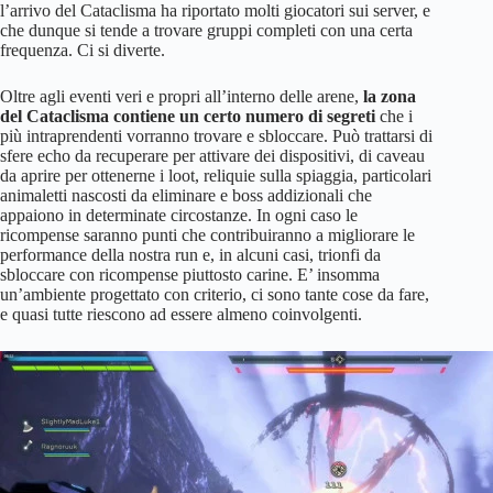
l’arrivo del Cataclisma ha riportato molti giocatori sui server, e
che dunque si tende a trovare gruppi completi con una certa
frequenza. Ci si diverte.
Oltre agli eventi veri e propri all’interno delle arene,
la zona
del Cataclisma contiene un certo numero di segreti
che i
più intraprendenti vorranno trovare e sbloccare. Può trattarsi di
sfere echo da recuperare per attivare dei dispositivi, di caveau
da aprire per ottenerne i loot, reliquie sulla spiaggia, particolari
animaletti nascosti da eliminare e boss addizionali che
appaiono in determinate circostanze. In ogni caso le
ricompense saranno punti che contribuiranno a migliorare le
performance della nostra run e, in alcuni casi, trionfi da
sbloccare con ricompense piuttosto carine. E’ insomma
un’ambiente progettato con criterio, ci sono tante cose da fare,
e quasi tutte riescono ad essere almeno coinvolgenti.