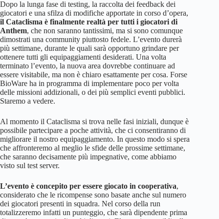
Dopo la lunga fase di testing, la raccolta dei feedback dei
giocatori e una sfilza di modifiche apportate in corso d’opera,
il Cataclisma è finalmente realtà per tutti i giocatori di
Anthem
, che non saranno tantissimi, ma si sono comunque
dimostrati una community piuttosto fedele. L’evento durerà
più settimane, durante le quali sarà opportuno grindare per
ottenere tutti gli equipaggiamenti desiderati. Una volta
terminato l’evento, la nuova area dovrebbe continuare ad
essere visitabile, ma non è chiaro esattamente per cosa. Forse
BioWare ha in programma di implementare poco per volta
delle missioni addizionali, o dei più semplici eventi pubblici.
Staremo a vedere.
Al momento il Cataclisma si trova nelle fasi iniziali, dunque è
possibile partecipare a poche attività, che ci consentiranno di
migliorare il nostro equipaggiamento. In questo modo si spera
che affronteremo al meglio le sfide delle prossime settimane,
che saranno decisamente più impegnative, come abbiamo
visto sul test server.
L’evento è concepito per essere giocato in cooperativa
,
considerato che le ricompense sono basate anche sul numero
dei giocatori presenti in squadra. Nel corso della run
totalizzeremo infatti un punteggio, che sarà dipendente prima