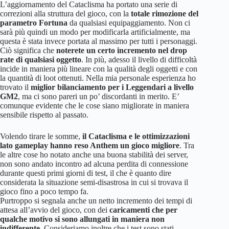
L’aggiornamento del Cataclisma ha portato una serie di
correzioni alla struttura del gioco, con la
totale rimozione del
parametro Fortuna
da qualsiasi equipaggiamento. Non ci
sarà più quindi un modo per modificarla artificialmente, ma
questa è stata invece portata al massimo per tutti i personaggi.
Ciò significa che
noterete un certo incremento nel drop
rate di qualsiasi oggetto
. In più, adesso il livello di difficoltà
incide in maniera più lineare con la qualità degli oggetti e con
la quantità di loot ottenuti. Nella mia personale esperienza ho
trovato il
miglior bilanciamento per i Leggendari a livello
GM2
, ma ci sono pareri un po’ discordanti in merito. E’
comunque evidente che le cose siano migliorate in maniera
sensibile rispetto al passato.
Volendo tirare le somme,
il Cataclisma e le ottimizzazioni
lato gameplay hanno reso Anthem un gioco migliore
. Tra
le altre cose ho notato anche una buona stabilità dei server,
non sono andato incontro ad alcuna perdita di connessione
durante questi primi giorni di test, il che è quanto dire
considerata la situazione semi-disastrosa in cui si trovava il
gioco fino a poco tempo fa.
Purtroppo si segnala anche un netto incremento dei tempi di
attesa all’avvio del gioco, con dei
caricamenti che per
qualche motivo si sono allungati in maniera non
indifferente
. Consideriamo inoltre che i test sono stati