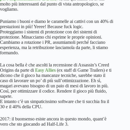
molto più interessanti dal punto di vista antropologico, se
vogliamo.
Puniamo i buoni e diamo le caramelle ai cattivi con un 40% di
prestazioni in più! Yeeee! Because fuck logic.
Proteggiamo i sistemi di protezione con dei sistemi di
protezione. Minacciamo chi esprime le proprie opinioni.
Cambiamo a rotazione i PR, assumiamoli perché facciano
esperienza, ma la retribuzione lasciamola da parte, li stiamo
formando.
La cosa bella è che ascolti la recensione di Assassin’s Creed
Origins da parte di
Easy Allies
(ex staff di Game Trailers) e ti
dicono che il gioco ha mancanze tecniche, sarebbe stato il
caso di lavorare un po’ di più sull’ottimizzazione. Eh sì,
magari avevano bisogno di un paio di mesi di lavoro in più.
Così, per ottimizzare il codice. Rendere il gioco più fluido,
sapete.
E intanto c’è un simpaticissimo software che ti succhia fra il
30 e il 40% della CPU.
2017: il buonsenso esiste ancora in questo mondo, quant’è
vero che sto giocando ad Half-Life 3.