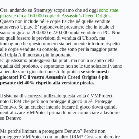
Ora, andando su Steamspy scopriamo che ad oggi
sono state
piazzate circa 160.000 copie di Assassin’s Creed Origins
.
Questo non include né le copie fisiche né quelle vendute
attraverso Uplay. E’ ragionevole presumere che in totale ci
siano in giro tra 200.000 e 220.000 unità vendute su PC. Non
so quali fossero le previsioni di vendita di Ubisoft, ma
immagino che questo numero sia nettamente inferiore rispetto
alle copie vendute su console, che sono per la maggior parte
del tripla A il mercato più importante.
E’ giustissimo proteggersi dai pirati, ma non a scapito della
qualità del prodotto, e soprattutto non se le tue soluzioni vanno
a penalizzare i giocatori onesti. In pratica
se siete onesti
giocatori PC il vostro Assassin’s Creed Origins è più
pesante del 40% rispetto alla versione pirata.
Il sistema di sicurezza utilizzato questa volta è VMProtect,
noto DRM che però non protegge il gioco in sé. Protegge
Denuvo. Se un cracker intende bucare il gioco dovrà quindi
neutralizzare VMProtect prima di poter cominciare a lavorare
su Denuvo.
Ma perché limitarsi a proteggere Denuvo? Perché non
proteggere VMProtect con un altro DRM? Così sarebbero tre