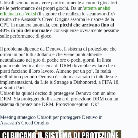
Ubisoft sembra non avere particolarmente a cuore i giocatori
né le performance dei propri giochi. Da un’
attenta analisi
effettuata da Voksi
(il signore che realizza le steamworkfix)
risulta che Assassin’s Creed Origins assorba le risorse della
CPU in maniera anomala, con
picchi che arrivano fino al
40% in più del normale
e conseguenze ovviamente pessime
sulle performance di gioco.
Il problema dipende da Denuvo, il sistema di protezione che
ormai un po’ tutti adottano e che viene puntualmente
neutralizzato nel giro di poche ore o pochi giorni. In linea
puramente teorica il sistema di DRM dovrebbe evitare che i
pirati facciano il loro lavoro. Almeno per un po’. In realtà
nell’ultimo periodo Denuvo è stato massacrato in tutte le sue
implementazioni, da Life is Strange a Dishonored, a FIFA 18,
a South Park.
Ubisoft ha quindi deciso di proteggere Denuvo con un altro
DRM. Sta proteggendo il sistema di protezione DRM con un
sistema di protezione DRM. Protezionception. Ok?
Meeting strategico Ubisoft per proteggere Denuvo in
Assassin’s Creed Origins