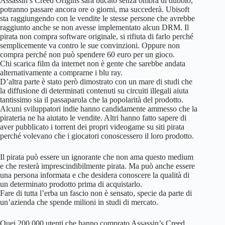
Assassin’s Creed Origins sarà bucato senza ombra di dubbio,
potranno passare ancora ore o giorni, ma succederà. Ubisoft
sta raggiungendo con le vendite le stesse persone che avrebbe
raggiunto anche se non avesse implementato alcun DRM. Il
pirata non compra software originale, si rifiuta di farlo perché
semplicemente va contro le sue convinzioni. Oppure non
compra perché non può spendere 60 euro per un gioco.
Chi scarica film da internet non è gente che sarebbe andata
alternativamente a comprarne i blu ray.
D’altra parte è stato però dimostrato con un mare di studi che
la diffusione di determinati contenuti su circuiti illegali aiuta
tantissimo sia il passaparola che la popolarità del prodotto.
Alcuni sviluppatori indie hanno candidamente ammesso che la
pirateria ne ha aiutato le vendite. Altri hanno fatto sapere di
aver pubblicato i torrent dei propri videogame su siti pirata
perché volevano che i giocatori conoscessero il loro prodotto.
Il pirata può essere un ignorante che non ama questo medium
e che resterà imprescindibilmente pirata. Ma può anche essere
una persona informata e che desidera conoscere la qualità di
un determinato prodotto prima di acquistarlo.
Fare di tutta l’erba un fascio non è sensato, specie da parte di
un’azienda che spende milioni in studi di mercato.
Quei 200.000 utenti che hanno comprato Assassin’s Creed