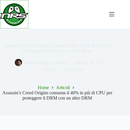
Salta
al
contenuto
Assassin’s Creed Origins consuma il 40% in più di CPU per
proteggere il DRM con un altro DRM
Dario Naares Scarpello
Ottobre 30, 2017
Articoli
3 commenti
Home
Articoli
Assassin’s Creed Origins consuma il 40% in più di CPU per
proteggere il DRM con un altro DRM