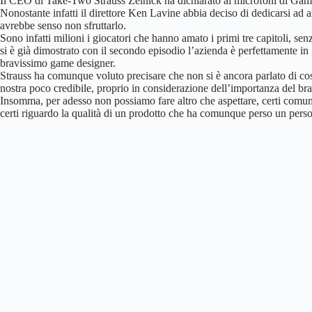
Il CEO di Take-Two Strauss Zelnick ha dichiarato ai microfoni di Game 
Nonostante infatti il direttore Ken Lavine abbia deciso di dedicarsi ad a
avrebbe senso non sfruttarlo.
Sono infatti milioni i giocatori che hanno amato i primi tre capitoli, s
si è già dimostrato con il secondo episodio l’azienda è perfettamente in 
bravissimo game designer.
Strauss ha comunque voluto precisare che non si è ancora parlato di cosa
nostra poco credibile, proprio in considerazione dell’importanza del br
Insomma, per adesso non possiamo fare altro che aspettare, certi com
certi riguardo la qualità di un prodotto che ha comunque perso un per