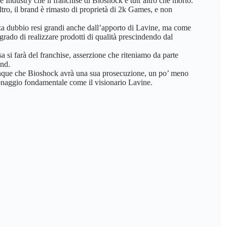
Industry che il franchise di Bioshock è tutt’altro che morto.
ltro, il brand è rimasto di proprietà di 2k Games, e non
enza dubbio resi grandi anche dall’apporto di Lavine, ma come
grado di realizzare prodotti di qualità prescindendo dal
 si farà del franchise, asserzione che riteniamo da parte
and.
unque che Bioshock avrà una sua prosecuzione, un po’ meno
sonaggio fondamentale come il visionario Lavine.