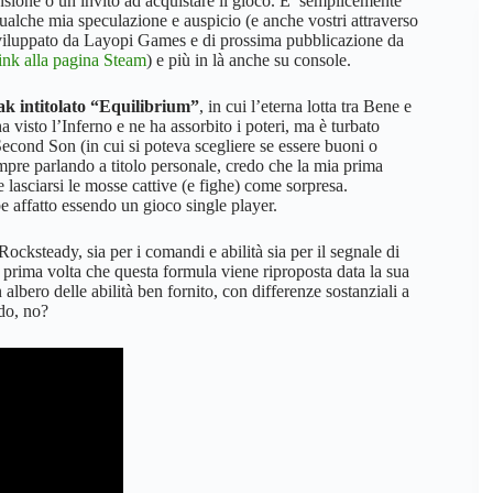
sione o un invito ad acquistare il gioco. E’ semplicemente
 qualche mia speculazione e auspicio (e anche vostri attraverso
 sviluppato da Layopi Games e di prossima pubblicazione da
link alla pagina Steam
) e più in là anche su console.
k intitolato “Equilibrium”
, in cui l’eterna lotta tra Bene e
visto l’Inferno e ne ha assorbito i poteri, ma è turbato
Second Son (in cui si poteva scegliere se essere buoni o
Sempre parlando a titolo personale, credo che la mia prima
e lasciarsi le mosse cattive (e fighe) come sorpresa.
e affatto essendo un gioco single player.
cksteady, sia per i comandi e abilità sia per il segnale di
a prima volta che questa formula viene riproposta data la sua
 albero delle abilità ben fornito, con differenze sostanziali a
ndo, no?