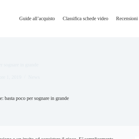
Guide all’acquisto
Classifica schede video
Recensioni
er sognare in grande
bre 1, 2019
News
ve: basta poco per sognare in grande