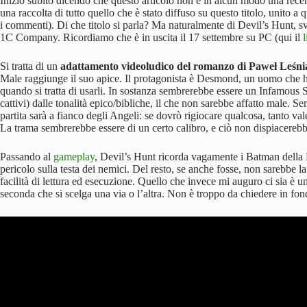
Inizio subito dicendo che questo articolo non è in alcun modo una recen
una raccolta di tutto quello che è stato diffuso su questo titolo, unito a
i commenti). Di che titolo si parla? Ma naturalmente di Devil’s Hunt,
1C Company. Ricordiamo che è in uscita il 17 settembre su PC (qui il
Si tratta di un
adattamento videoludico del romanzo di Paweł Leśnia
Male raggiunge il suo apice. Il protagonista è Desmond, un uomo che ha 
quando si tratta di usarli. In sostanza sembrerebbe essere un Infamous 
cattivi) dalle tonalità epico/bibliche, il che non sarebbe affatto male. 
partita sarà a fianco degli Angeli: se dovrò rigiocare qualcosa, tanto val
La trama sembrerebbe essere di un certo calibro, e ciò non dispiacerebb
Passando al
gameplay
, Devil’s Hunt ricorda vagamente i Batman della Ro
pericolo sulla testa dei nemici. Del resto, se anche fosse, non sarebbe l
facilità di lettura ed esecuzione. Quello che invece mi auguro ci sia è un
seconda che si scelga una via o l’altra. Non è troppo da chiedere in fo