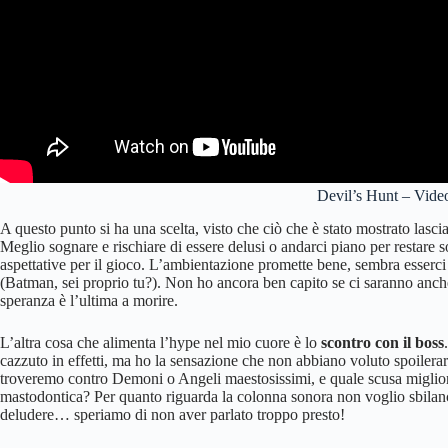
Devil’s Hunt – Vid
A questo punto si ha una scelta, visto che ciò che è stato mostrato las
Meglio sognare e rischiare di essere delusi o andarci piano per restare s
aspettative per il gioco. L’ambientazione promette bene, sembra esserci
(Batman, sei proprio tu?). Non ho ancora ben capito se ci saranno anch
speranza è l’ultima a morire.
L’altra cosa che alimenta l’hype nel mio cuore è lo
scontro con il boss
cazzuto in effetti, ma ho la sensazione che non abbiano voluto spoilerar
troveremo contro Demoni o Angeli maestosissimi, e quale scusa migliore 
mastodontica? Per quanto riguarda la colonna sonora non voglio sbilanc
deludere… speriamo di non aver parlato troppo presto!