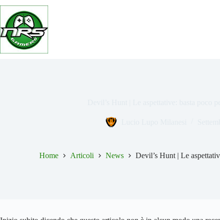
Salta
al
contenuto
Devil’s Hunt | Le aspettative: basta poco p
Lucio Lupo Milanesi
Settem
Home
Articoli
News
Devil’s Hunt | Le aspettati