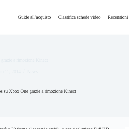
Guide all’acquisto
Classifica schede video
Recensioni
grazie a rimozione Kinect
no 11, 2014
News
ps su Xbox One grazie a rimozione Kinect