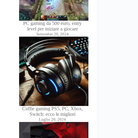
PC gaming da 500 euro, entry
level per iniziare a giocare
Settembre 20, 2024
Cuffie gaming PS5, PC, Xbox,
Switch: ecco le migliori
Luglio 20, 2024