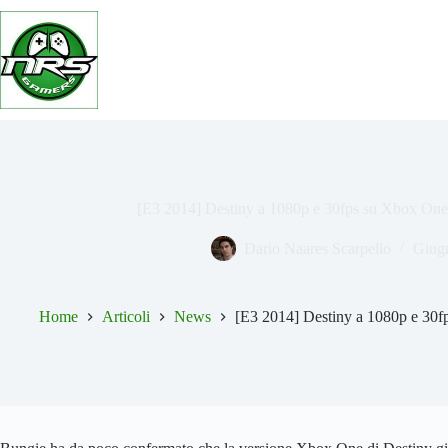
Salta
al
contenuto
[E3 2014] Destiny a 1080p e 30fps su Xbox One 
Dario Naares Scarpello
Giug
Home
Articoli
News
[E3 2014] Destiny a 1080p e 30f