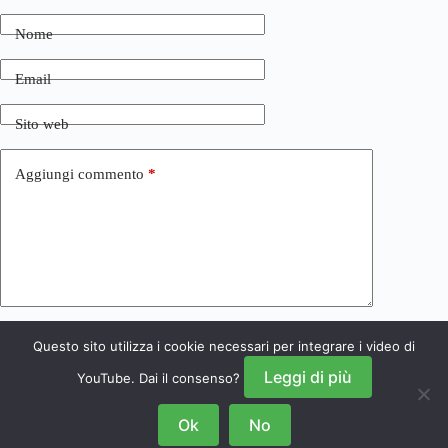
Nome
Email
Sito web
Aggiungi commento
*
Questo sito utilizza i cookie necessari per integrare i video di
Invia commento
Leggi di più
YouTube. Dai il consenso?
Ok
No