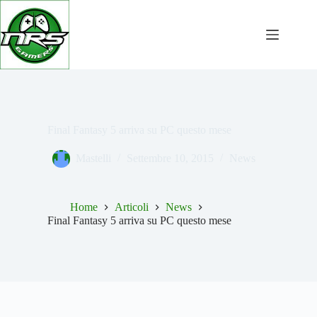
Salta
al
contenuto
Final Fantasy 5 arriva su PC questo mese
Mastelli
Settembre 10, 2015
News
Home
Articoli
News
Final Fantasy 5 arriva su PC questo mese