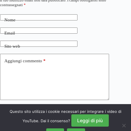
Il tuo indirizzo email non sarà pubblicato.
I campi obbligatori sono
contrassegnati
*
Nome
Email
Sito web
Aggiungi commento
*
Questo sito utilizza i cookie necessari per integrare i video di
Invia commento
Leggi di più
YouTube. Dai il consenso?