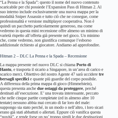
“La Penna e la Spada”: questo il nome del nuovo contenuto
scaricabile per chi possiede l’Expansion Pass di Hitman 2. Al
suo interno include esclusivamente una nuova mappa per la
modalità Sniper Assassin e tutto ciò che ne consegue, come
professionalità e versione multiplayer cooperativa. Non è
quindi un pacchetto particolarmente generoso, ma come
vedremo in questa mini recensione offre almeno un minimo di
varietà rispetto all’offerta già presente nel gioco. Un minimo
che, come vedremo, non giustifica comunque l’esborso
addizionale richiesto al giocatore. Andiamo ad approfondire.
Hitman 2 – DLC La Penna e la Spada – Recensione
La mappa presente nel nuovo DLC si chiama
Porto di
Hantu
, e trasporta il sicario a Singapore, in un’area di carico e
scarico merci. Obiettivo del nostro Agente 47 sarà uccidere
tre
bersagli specifici
e quante più guardie del corpo possibile.
A differenza della prima mappa di gioco (Himmelstein),
questa presenta anche
due ostaggi da proteggere
, perché
destinati all’esecuzione. E’ una trovata interessante, peccato
che nelle cinque partite completate (ed in almeno altre 10
tentate) nessuno abbia mai cercato di far loro del male:
suppongo sia stato perché, in un modo o nell’altro, i loro sicari
erano già stati abbattuti o allertati. Eppure ciò vanifica questa
“novità”, e rende forse un po’ troppo simili le due destinazioni