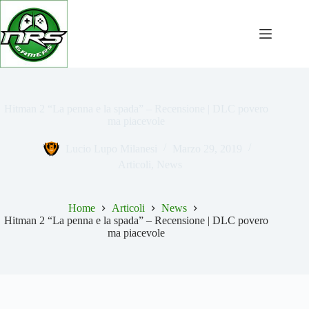
Salta
al
contenuto
Hitman 2 “La penna e la spada” – Recensione | DLC povero
ma piacevole
Lucio Lupo Milanesi
Marzo 29, 2019
Articoli
,
News
Home
Articoli
News
Hitman 2 “La penna e la spada” – Recensione | DLC povero
ma piacevole