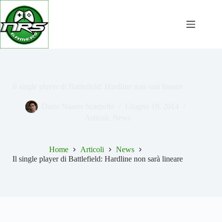
Salta
al
contenuto
Il single player di Battlefield: Hardline non sarà lineare
Dario Naares Scarpello
Giugno 19, 2014
Articoli
,
News
Home
Articoli
News
Il single player di Battlefield: Hardline non sarà lineare