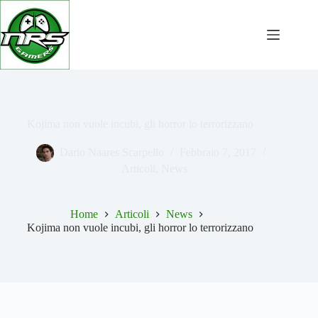
Salta
al
contenuto
Kojima non vuole incubi, gli horror lo terrorizzano
Dario Naares Scarpello
Febbraio 7, 2017
Articoli
,
News
Home
Articoli
News
Kojima non vuole incubi, gli horror lo terrorizzano