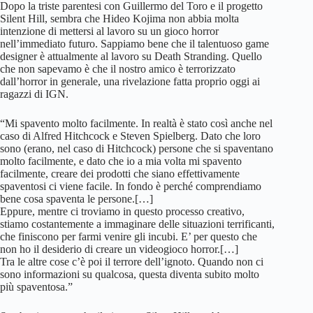
Dopo la triste parentesi con Guillermo del Toro e il progetto
Silent Hill, sembra che Hideo Kojima non abbia molta
intenzione di mettersi al lavoro su un gioco horror
nell’immediato futuro. Sappiamo bene che il talentuoso game
designer è attualmente al lavoro su Death Stranding. Quello
che non sapevamo è che il nostro amico è terrorizzato
dall’horror in generale, una rivelazione fatta proprio oggi ai
ragazzi di IGN.
“Mi spavento molto facilmente. In realtà è stato così anche nel
caso di Alfred Hitchcock e Steven Spielberg. Dato che loro
sono (erano, nel caso di Hitchcock) persone che si spaventano
molto facilmente, e dato che io a mia volta mi spavento
facilmente, creare dei prodotti che siano effettivamente
spaventosi ci viene facile. In fondo è perché comprendiamo
bene cosa spaventa le persone.[…]
Eppure, mentre ci troviamo in questo processo creativo,
stiamo costantemente a immaginare delle situazioni terrificanti,
che finiscono per farmi venire gli incubi. E’ per questo che
non ho il desiderio di creare un videogioco horror.[…]
Tra le altre cose c’è poi il terrore dell’ignoto. Quando non ci
sono informazioni su qualcosa, questa diventa subito molto
più spaventosa.”