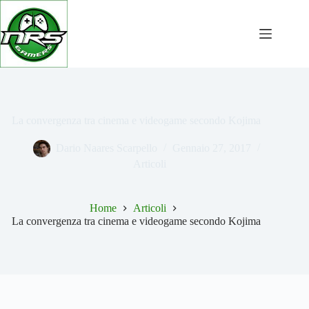
Salta
al
contenuto
La convergenza tra cinema e videogame secondo Kojima
Dario Naares Scarpello
Gennaio 27, 2017
Articoli
Home
Articoli
La convergenza tra cinema e videogame secondo Kojima