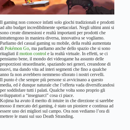
Il gaming non conosce infatti solo giochi tradizionali e prodotti
ad alto budget incredibilmente spettacolari. Negli ultimi anni si
sono create dimensioni e realtà importanti per prodotti che
intrattengono in maniera diversa, innovativa se vogliamo.
Parliamo del casual gaming su mobile, della realtà aumentata
di
Pokémon Go
, ma parliamo anche dello spazio che si sono
ritagliati il
motion control
e la realtà virtuale. In effetti, se ci
pensiamo bene, il mondo dei videogame ha assunto delle
proporzioni straordinarie, spaziando nei generi, creandone di
nuovi, ma dando vita ad interi segmenti che fino a qualche
anno fa non avrebbero nemmeno sfiorato i nostri cervelli.
Il punto è che sempre più persone si avvicinano a questo
media, ed è dunque naturale che l’offerta vada diversificandosi
per soddisfare tutti i palati. Qualche volta sono proprio gli
sviluppatori a “insegnarci” cosa ci piace.
Kojima ha avuto il merito di intuire in che direzione si sarebbe
mosso il mercato del gaming, è stato un pioniere e continua ad
essere uno dei migliori sul campo. Ora non vediamo l’ora di
mettere le mani sul suo Death Stranding.