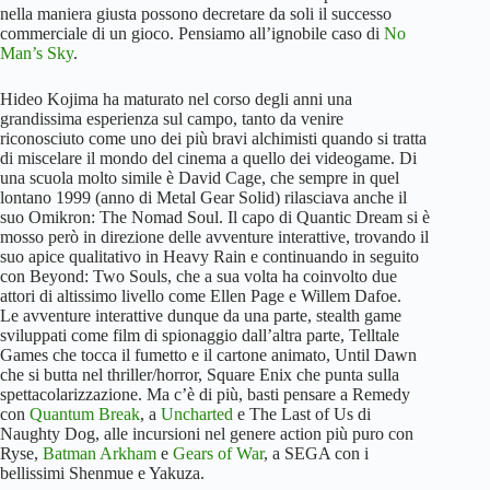
nella maniera giusta possono decretare da soli il successo
commerciale di un gioco. Pensiamo all’ignobile caso di
No
Man’s Sky
.
Hideo Kojima ha maturato nel corso degli anni una
grandissima esperienza sul campo, tanto da venire
riconosciuto come uno dei più bravi alchimisti quando si tratta
di miscelare il mondo del cinema a quello dei videogame. Di
una scuola molto simile è David Cage, che sempre in quel
lontano 1999 (anno di Metal Gear Solid) rilasciava anche il
suo Omikron: The Nomad Soul. Il capo di Quantic Dream si è
mosso però in direzione delle avventure interattive, trovando il
suo apice qualitativo in Heavy Rain e continuando in seguito
con Beyond: Two Souls, che a sua volta ha coinvolto due
attori di altissimo livello come Ellen Page e Willem Dafoe.
Le avventure interattive dunque da una parte, stealth game
sviluppati come film di spionaggio dall’altra parte, Telltale
Games che tocca il fumetto e il cartone animato, Until Dawn
che si butta nel thriller/horror, Square Enix che punta sulla
spettacolarizzazione. Ma c’è di più, basti pensare a Remedy
con
Quantum Break
, a
Uncharted
e The Last of Us di
Naughty Dog, alle incursioni nel genere action più puro con
Ryse,
Batman Arkham
e
Gears of War
, a SEGA con i
bellissimi Shenmue e Yakuza.