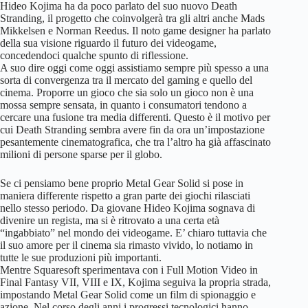
Hideo Kojima ha da poco parlato del suo nuovo Death
Stranding, il progetto che coinvolgerà tra gli altri anche Mads
Mikkelsen e Norman Reedus. Il noto game designer ha parlato
della sua visione riguardo il futuro dei videogame,
concedendoci qualche spunto di riflessione.
A suo dire oggi come oggi assistiamo sempre più spesso a una
sorta di convergenza tra il mercato del gaming e quello del
cinema. Proporre un gioco che sia solo un gioco non è una
mossa sempre sensata, in quanto i consumatori tendono a
cercare una fusione tra media differenti. Questo è il motivo per
cui Death Stranding sembra avere fin da ora un’impostazione
pesantemente cinematografica, che tra l’altro ha già affascinato
milioni di persone sparse per il globo.
Se ci pensiamo bene proprio Metal Gear Solid si pose in
maniera differente rispetto a gran parte dei giochi rilasciati
nello stesso periodo. Da giovane Hideo Kojima sognava di
divenire un regista, ma si è ritrovato a una certa età
“ingabbiato” nel mondo dei videogame. E’ chiaro tuttavia che
il suo amore per il cinema sia rimasto vivido, lo notiamo in
tutte le sue produzioni più importanti.
Mentre Squaresoft sperimentava con i Full Motion Video in
Final Fantasy VII, VIII e IX, Kojima seguiva la propria strada,
impostando Metal Gear Solid come un film di spionaggio e
azione. Nel corso degli anni i progressi tecnologici hanno