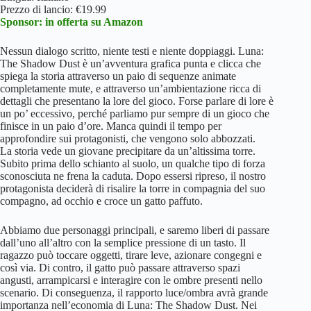
Prezzo di lancio: €19.99
Sponsor: in offerta su Amazon
Nessun dialogo scritto, niente testi e niente doppiaggi. Luna:
The Shadow Dust è un’avventura grafica punta e clicca che
spiega la storia attraverso un paio di sequenze animate
completamente mute, e attraverso un’ambientazione ricca di
dettagli che presentano la lore del gioco. Forse parlare di lore è
un po’ eccessivo, perché parliamo pur sempre di un gioco che
finisce in un paio d’ore. Manca quindi il tempo per
approfondire sui protagonisti, che vengono solo abbozzati.
La storia vede un giovane precipitare da un’altissima torre.
Subito prima dello schianto al suolo, un qualche tipo di forza
sconosciuta ne frena la caduta. Dopo essersi ripreso, il nostro
protagonista deciderà di risalire la torre in compagnia del suo
compagno, ad occhio e croce un gatto paffuto.
Abbiamo due personaggi principali, e saremo liberi di passare
dall’uno all’altro con la semplice pressione di un tasto. Il
ragazzo può toccare oggetti, tirare leve, azionare congegni e
così via. Di contro, il gatto può passare attraverso spazi
angusti, arrampicarsi e interagire con le ombre presenti nello
scenario. Di conseguenza, il rapporto luce/ombra avrà grande
importanza nell’economia di Luna: The Shadow Dust. Nei