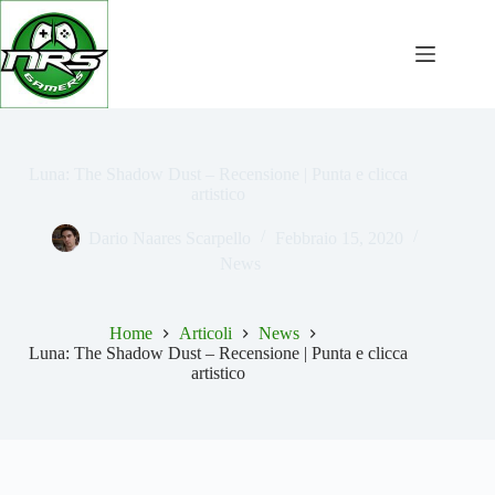
Salta
al
contenuto
Luna: The Shadow Dust – Recensione | Punta e clicca
artistico
Dario Naares Scarpello
Febbraio 15, 2020
News
Home
Articoli
News
Luna: The Shadow Dust – Recensione | Punta e clicca
artistico