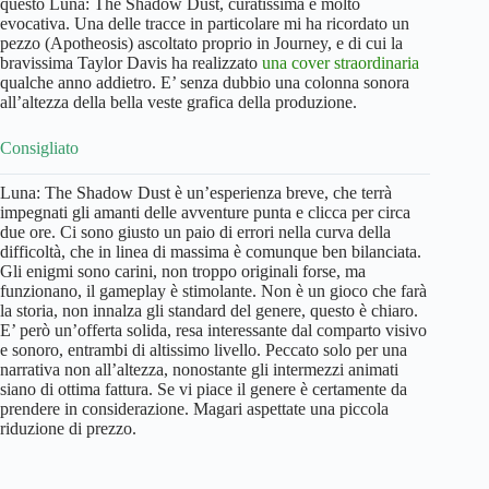
questo Luna: The Shadow Dust, curatissima e molto
evocativa. Una delle tracce in particolare mi ha ricordato un
pezzo (Apotheosis) ascoltato proprio in Journey, e di cui la
bravissima Taylor Davis ha realizzato
una cover straordinaria
qualche anno addietro. E’ senza dubbio una colonna sonora
all’altezza della bella veste grafica della produzione.
Consigliato
Luna: The Shadow Dust è un’esperienza breve, che terrà
impegnati gli amanti delle avventure punta e clicca per circa
due ore. Ci sono giusto un paio di errori nella curva della
difficoltà, che in linea di massima è comunque ben bilanciata.
Gli enigmi sono carini, non troppo originali forse, ma
funzionano, il gameplay è stimolante. Non è un gioco che farà
la storia, non innalza gli standard del genere, questo è chiaro.
E’ però un’offerta solida, resa interessante dal comparto visivo
e sonoro, entrambi di altissimo livello. Peccato solo per una
narrativa non all’altezza, nonostante gli intermezzi animati
siano di ottima fattura. Se vi piace il genere è certamente da
prendere in considerazione. Magari aspettate una piccola
riduzione di prezzo.