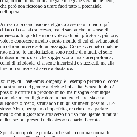
cura, dotate di una buona regia e disegnate veramente bene,
che però non riescono a tirare fuori tutto il potenziale
dell’opera.
Arrivati alla conclusione del gioco avremo un quadro più
chiaro di cosa sia successo, ma ci sarà anche un senso di
amarezza. In qualche modo volevo di più, più storia, più lore,
volevo conoscere meglio questo mondo di cui gli sviluppatori
mi offrono invece solo un assaggio. Come accennato qualche
rigo più su, le ambientazioni sono ricche di murali, ci sono
tantissimi particolari che suggeriscono una storia profonda,
cenni di mitologia, ci si sente incuriositi e stuzzicati, ma alla
fine non si riesce ad avere abbastanza.
Journey, di ThatGameCompany, è l’esempio perfetto di come
una struttura del genere andrebbe imbastita. Senza dubbio è
possibile offrire un prodotto muto, ma bisogna comunque
comunicare con il giocatore in maniera chiara, sia essa
allegorica o meno, sfruttando tutti gli strumenti possibili. Lo
stesso Abzu, per quanto imperfetto, era riuscito a parlare
meglio con il giocatore attraverso un uso intelligente di murali
e illustrazioni presenti nello stesso scenario. Peccato.
Spendiamo qualche parola anche sulla colonna sonora di