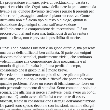
La progressione è lineare, priva di backtracking, basata su
quadri vecchio stile. Ogni stanza della torre fa praticamente da
livello a sé, dunque dovremo risolvere i puzzle lì presenti per
sbloccare il passaggio e andare al piano successivo. Come
dicevamo non c’è alcun tipo di testo o dialogo, quindi la
risoluzione degli enigmi si basa sull’osservazione
dell’ambiente e la comprensione dei meccanismi. C’è un
processo di trial and error ma, trattandosi di un’avventura
punta e clicca, non è prevista la possibilità di morire.
Luna: The Shadow Dust non è un gioco difficile, ma presenta
una curva della difficoltà ben calibrata. Si parte con enigmi
davvero molto semplici, praticamente triviali, che sembrano
volerci iniziare alla comprensione delle meccaniche e al
mondo di gioco. In realtà è più una perdita di tempo,
considerato che il gioco in sé è molto breve.
Procedendo incontreremo un paio di stanze più complicate
delle altre, con due spike nella difficoltà che potranno creare
qualche problema. Forse un errore di bilanciamento, forse un
mio personale momento di stupidità. Sono comunque solo due
scenari, che alla fine si riesce a risolvere, basta avere un po’ di
pazienza. Quando avrete difficoltà o crederete di esservi
bloccati, tenete in considerazione i dettagli dell’ambientazione.
Le pareti sono spesso decorate con incisioni, murali e disegni
che, in qualche caso, offrono degli spunti o dei suggerimenti