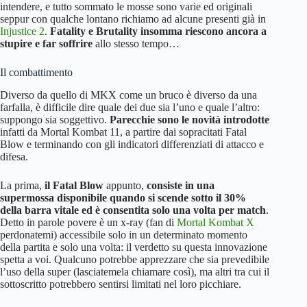
intendere, e tutto sommato le mosse sono varie ed originali
seppur con qualche lontano richiamo ad alcune presenti già in
Injustice 2
.
Fatality e Brutality insomma riescono ancora a
stupire e far soffrire
allo stesso tempo…
Il combattimento
Diverso da quello di MKX come un bruco è diverso da una
farfalla, è difficile dire quale dei due sia l’uno e quale l’altro:
suppongo sia soggettivo.
Parecchie sono le novità introdotte
infatti da Mortal Kombat 11, a partire dai sopracitati Fatal
Blow e terminando con gli indicatori differenziati di attacco e
difesa.
La prima,
il Fatal Blow
appunto,
consiste in una
supermossa disponibile quando si scende sotto il 30%
della barra vitale ed è consentita solo una volta per match
.
Detto in parole povere è un x-ray (fan di
Mortal Kombat X
perdonatemi) accessibile solo in un determinato momento
della partita e solo una volta: il verdetto su questa innovazione
spetta a voi. Qualcuno potrebbe apprezzare che sia prevedibile
l’uso della super (lasciatemela chiamare così), ma altri tra cui il
sottoscritto potrebbero sentirsi limitati nel loro picchiare.