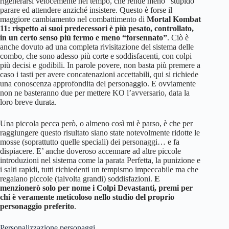
rigenerarsi velocemente nel tempo, che rende meno “stupido”
parare ed attendere anziché insistere. Questo è forse il
maggiore cambiamento nel combattimento di
Mortal Kombat
11: rispetto ai suoi predecessori è più pesato, controllato,
in un certo senso più fermo e meno “forsennato”
. Ciò è
anche dovuto ad una completa rivisitazione del sistema delle
combo, che sono adesso più corte e soddisfacenti, con colpi
più decisi e godibili. In parole povere, non basta più premere a
caso i tasti per avere concatenazioni accettabili, qui si richiede
una conoscenza approfondita del personaggio. E ovviamente
non ne basteranno due per mettere KO l’avversario, data la
loro breve durata.
Una piccola pecca però, o almeno così mi è parso, è che per
raggiungere questo risultato siano state notevolmente ridotte le
mosse (soprattutto quelle speciali) dei personaggi… e fa
dispiacere. E’ anche doveroso accennare ad altre piccole
introduzioni nel sistema come la parata Perfetta, la punizione e
i salti rapidi, tutti richiedenti un tempismo impeccabile ma che
regalano piccole (talvolta grandi) soddisfazioni.
E
menzionerò solo per nome i Colpi Devastanti, premi per
chi è veramente meticoloso nello studio del proprio
personaggio preferito
.
Personalizzazione personaggi