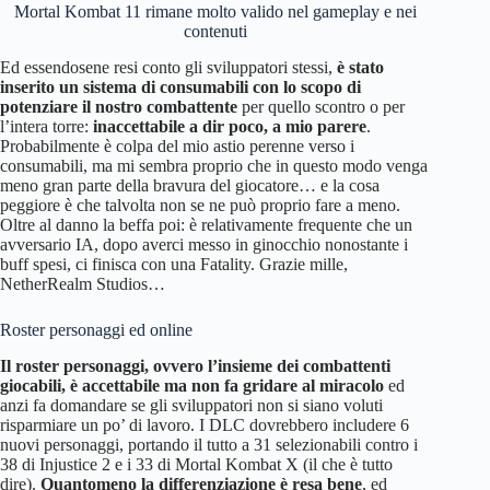
Mortal Kombat 11 rimane molto valido nel gameplay e nei
contenuti
Ed essendosene resi conto gli sviluppatori stessi,
è stato
inserito un sistema di consumabili con lo scopo di
potenziare il nostro combattente
per quello scontro o per
l’intera torre:
inaccettabile a dir poco,
a mio parere
.
Probabilmente è colpa del mio astio perenne verso i
consumabili, ma mi sembra proprio che in questo modo venga
meno gran parte della bravura del giocatore… e la cosa
peggiore è che talvolta non se ne può proprio fare a meno.
Oltre al danno la beffa poi: è relativamente frequente che un
avversario IA, dopo averci messo in ginocchio nonostante i
buff spesi, ci finisca con una Fatality. Grazie mille,
NetherRealm Studios…
Roster personaggi ed online
Il roster personaggi, ovvero l’insieme dei combattenti
giocabili, è accettabile ma non fa gridare al miracolo
ed
anzi fa domandare se gli sviluppatori non si siano voluti
risparmiare un po’ di lavoro. I DLC dovrebbero includere 6
nuovi personaggi, portando il tutto a 31 selezionabili contro i
38 di Injustice 2 e i 33 di Mortal Kombat X (il che è tutto
dire).
Quantomeno la differenziazione è resa bene
, ed