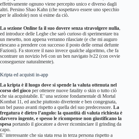
effettivamente ognuno viene percepito unico e diverso dagli
altri. Persino Shao Kahn (che sospettavo essere uno specchio
per le allodole) non si esime da ciò.
La sezione Online fa il suo dovere senza stravolgere nulla
,
ed introduce delle Leghe che sarò curioso di sperimentare tra
un mesetto, non appena verranno rilasciate (e che mi auguro
riescano a prendere con successo il posto delle ormai defunte
Fazioni). Fa storcere il naso invece qualche algoritmo, che fa
scontrare un novizio lv6 con un ben navigato lv22 (con ovvie
conseguenze naturalmente).
Kripta ed acquisti in-app
La kripta è il luogo dove si spende la valuta ottenuta nel
corso del gioco
per ottenere nuove fatality o skin o tutto ciò
che sia acquistabile. E’ una sezione fondamentale di Mortal
Kombat 11, ed anche piuttosto divertente e ben congegnata,
un bel passo avanti rispetto a quella del suo predecessore.
La
fregatura è dietro l’angolo: la quantità di valuta richiesta è
davvero ingente, e spesso le ricompense non giustificano la
spesa
portando il giocatore a dover ricominciare il grinding da
capo.
E’ interessante che sia stata resa in terza persona rispetto a