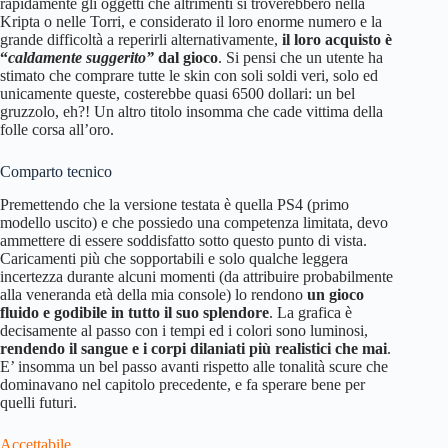
rapidamente gli oggetti che altrimenti si troverebbero nella
Kripta o nelle Torri, e considerato il loro enorme numero e la
grande difficoltà a reperirli alternativamente,
il loro acquisto è
“
caldamente suggerito”
dal gioco
. Si pensi che un utente ha
stimato che comprare tutte le skin con soli soldi veri, solo ed
unicamente queste, costerebbe quasi 6500 dollari: un bel
gruzzolo, eh?! Un altro titolo insomma che cade vittima della
folle corsa all’oro.
Comparto tecnico
Premettendo che la versione testata è quella PS4 (primo
modello uscito) e che possiedo una competenza limitata, devo
ammettere di essere soddisfatto sotto questo punto di vista.
Caricamenti più che sopportabili e solo qualche leggera
incertezza durante alcuni momenti (da attribuire probabilmente
alla veneranda età della mia console) lo rendono
un gioco
fluido e godibile in tutto il suo splendore
. La grafica è
decisamente al passo con i tempi ed i colori sono luminosi,
rendendo
il sangue e i corpi dilaniati più realistici che mai
.
E’ insomma un bel passo avanti rispetto alle tonalità scure che
dominavano nel capitolo precedente, e fa sperare bene per
quelli futuri.
Accettabile