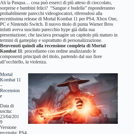
Ah la Pasqua… cosa può esserci di più atteso di cioccolato,
sorprese e bambini felici? “Sangue e budella” risponderanno
probabilmente parecchi videogiocatori, riferendosi alla
recentissima release di Mortal Kombat 11 per PS4, Xbox One,
PC e Nintendo Switch. Il nuovo titolo di punta Warner Bros
infatti aveva suscitato parecchio hype già dalla sua
presentazione, che lasciava presagire un capitolo più maturo in
termini di gameplay e soprattutto di personalizzazione.
Benvenuti quindi alla recensione completa di Mortal
Kombat 11
: procediamo con ordine analizzando le
componenti principali del titolo, partendo dal suo fiore
all’occhiello, la violenza.
Mortal
Kombat 11
–
Recension
e
Data di
uscita:
23/04/201
9
Versione
recensita: PS4