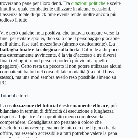
troveranno pane per i loro denti. Tra
citazioni politiche
e scelte
inutili su quale combattente utilizzare in alcune occasioni,
l’assenza totale di quick time events rende inoltre ancora più
tedioso il tutto.
Vi è però qualche nota positiva, che tuttavia compare verso la
fine: per evitare spoiler, dico solo che il personaggio giocabile
nell’ultima fase sarà mozzafiato (almeno esteticamente).
La
battaglia finale è la ciliegina sulla torta
. Difficile a dir poco
ma estremamente avvincente, è la via d’accesso a tre diversi
finali (ed ogni round perso ci porterà più vicini a quello
peggiore). Certo resta un peccato il non potere utilizzare alcuni
combattenti battuti nel corso di tale modalità (tra cui il boss
stesso), ma una mod sembra averlo reso possibile almeno su
PC.
Tutorial e torri
La realizzazione del tutorial è estremamente efficace
, più
bilanciato in termini di difficoltà di esecuzione e lunghezza
rispetto a Injustice 2 e soprattutto meno complesso da
comprendere. Consigliatissimo pertanto a coloro che
desiderino conoscere pienamente tutto ciò che il gioco ha da
offrire, ma essendo accessibile a tutti potrebbe valere la pena