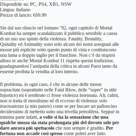
Disponibile su: PC, PS4, XB1, NSW
Lingua: Italiano
Prezzo di lancio: €69.99
Sin dal suo rilascio nel lontano ’92, ogni capitolo di Mortal
Kombat ha sempre scandalizzato il pubblico sensibile a causa
di un suo uso spinto della violenza. Fatality, Brutality,
Quitality ed Animality sono solo alcuni dei nomi assegnati alle
mosse più esplicite sotto questo punto di vista e costituiscono
una lama a doppio taglio per il franchise. Non c’è da stupirsi
allora se anche Mortal Kombat 11 rispetta questa tradizione,
guadagnandosi l’antipatia della critica in alcuni Paesi tanto da
esserne proibita la vendita al loro interno.
Il problema, in ogni caso, è che in alcune delle mosse
sopracitate (soprattutto nelle Fatal Blow, delle “super” in stile
Injustice) mi è sembrato ci fosse violenza insensata. Alt, calmi,
non si tratta di moralismo né di
eccesso
di violenza: solo
insensatezza
(a mio parere) come se per bucare un palloncino
decidessimo di metterlo sotto una trivella petrolifera. Seppur in
minima parte infatti,
a volte si ha la sensazione che una
qualche mossa sia stata prolungata più del dovuto solo per
dare ancora più spettacolo
che non sempre è gradito.
Per
fortuna non accade così spesso
come potrei aver fatto