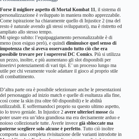
Forse il migliore aspetto di Mortal Kombat 11
, il sistema di
personalizzazione è sviluppato in maniera molto apprezzabile.
Come ispirazione ha chiaramente quello di Injustice 2 (ma del
resto è naturale avendo gli stessi sviluppatori), ma è ristretto ed
ampliato allo stesso tempo.
Mi spiego subito: l’equipaggiamento personalizzabile è di
meno (non esiguo però), e quindi
diminuisce quel senso di
impotenza che si aveva osservando tutto ciò che era
possibile trovare per i supereroi DC Comics
. Più si utilizza
un pezzo, inoltre, e più aumentano gli slot disponibili per
inserirvi potenziamenti di vari tipi. E’ un processo lungo ma
utile per chi veramente vuole adattare il gioco al proprio stile
di combattimento.
D’altra parte ora è possibile selezionare anche le presentazioni
del personaggio ad inizio match e quelle di esultanza alla fine,
così come la skin (tra oltre 60 disponibili) e le abilità
utilizzabili. E soffermandoci proprio su questo ultimo aspetto,
io lo trovo geniale. In Injustice 2
avere ulteriori mosse
da
poter usare era un’idea grandiosa ma era decisamente arduo e
noioso collezionarle tutte. Averle invece
già sbloccate ma
poterne scegliere solo alcune è perfetto
. Tutto ciò inoltre
comporta una completa rivisitazione delle varianti introdotte in