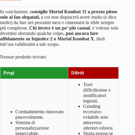
In conclusione,
consiglio Mortal Kombat 11 a prezzo pieno
solo ai fan sfegatati,
a cui non dispiacerà avere molto (e dico
molto) da fare nei prossimi mesi e cimentarsi in sfide sempre
più complesse.
Chi invece è un po’ più casual
, e volesse solo
divertirsi sferrando qualche colpo,
può ancora fare
affidamento su Injustice 2 o Mortal Kombat X
, titoli
tutt’ora validissimi a tale scopo.
Nessun prodotto trovato.
Pregi
Difetti
Torri
difficilissime e
modificatori
ingiusti.
Grinding
Combattimento rinnovato
eccessivo
piacevolmente.
evitabile solo
Sistema di
attraverso
personalizzazione
ulteriori esborsi.
impeccabile.
Storia noiosa se