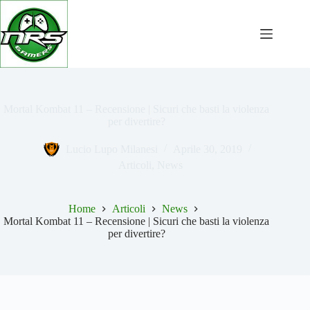
Salta
al
contenuto
Mortal Kombat 11 – Recensione | Sicuri che basti la violenza
per divertire?
Lucio Lupo Milanesi
Aprile 30, 2019
Articoli
,
News
Home
Articoli
News
Mortal Kombat 11 – Recensione | Sicuri che basti la violenza
per divertire?