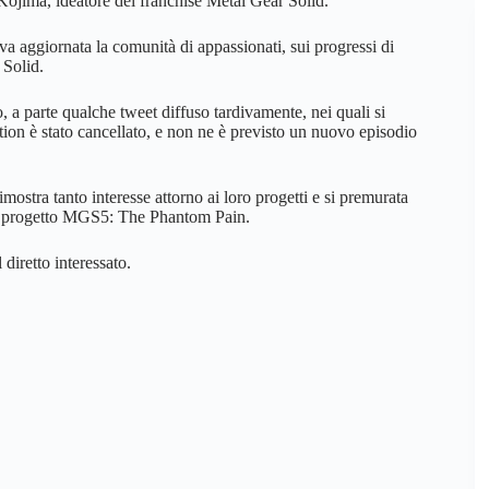
Kojima, ideatore del franchise Metal Gear Solid.
 aggiornata la comunità di appassionati, sui progressi di
 Solid.
a parte qualche tweet diffuso tardivamente, nei quali si
on è stato cancellato, e non ne è previsto un nuovo episodio
ostra tanto interesse attorno ai loro progetti e si premurata
el progetto MGS5: The Phantom Pain.
diretto interessato.