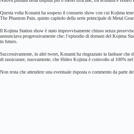
Nuova puntata della disputa più o meno ufficiale, fra Konami e Hideo 
Questa volta Konami ha sospeso il consueto show con cui Kojima teneva
The Phantom Pain, quinto capitolo della serie primcipale di Metal Gear
Il Kojima Station show è stato improvvisamente chiuso senza preavviso, 
annunciava progressivamente che: l’episodio di domani del Kojima Stati
in futuro.
Successivamente, in altri tweet, Konami ha ringraziato la fanbase che dim
di rassicurare, nuovamente, che Hideo Kojima è coinvolto al 100% n
Non resta che attendere una eventuale risposta o commento da parte del 