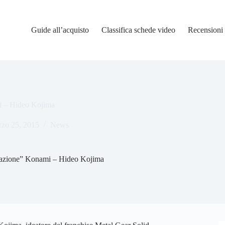
Guide all’acquisto
Classifica schede video
Recensioni
mi – Hideo Kojima
zo 25, 2015
News
tuazione” Konami – Hideo Kojima