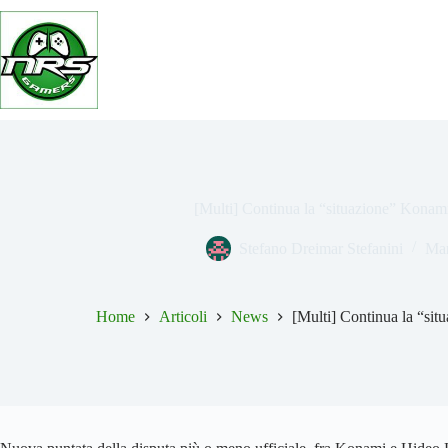
Salta
al
contenuto
[Multi] Continua la “situazione” Kona
Stefano Dreimar Stefanini
Mar
Home
Articoli
News
[Multi] Continua la “si