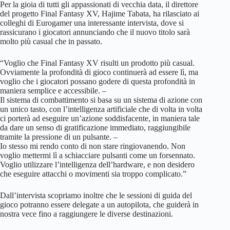
Per la gioia di tutti gli appassionati di vecchia data, il direttore
del progetto Final Fantasy XV, Hajime Tabata, ha rilasciato ai
colleghi di Eurogamer una interessante intervista, dove si
rassicurano i giocatori annunciando che il nuovo titolo sarà
molto più casual che in passato.
“Voglio che Final Fantasy XV risulti un prodotto più casual.
Ovviamente la profondità di gioco continuerà ad essere lì, ma
voglio che i giocatori possano godere di questa profondità in
maniera semplice e accessibile. –
Il sistema di combattimento si basa su un sistema di azione con
un unico tasto, con l’intelligenza artificiale che di volta in volta
ci porterà ad eseguire un’azione soddisfacente, in maniera tale
da dare un senso di gratificazione immediato, raggiungibile
tramite la pressione di un pulsante. –
Io stesso mi rendo conto di non stare ringiovanendo. Non
voglio mettermi lì a schiacciare pulsanti come un forsennato.
Voglio utilizzare l’intelligenza dell’hardware, e non desidero
che eseguire attacchi o movimenti sia troppo complicato.”
Dall’intervista scopriamo inoltre che le sessioni di guida del
gioco potranno essere delegate a un autopilota, che guiderà in
nostra vece fino a raggiungere le diverse destinazioni.