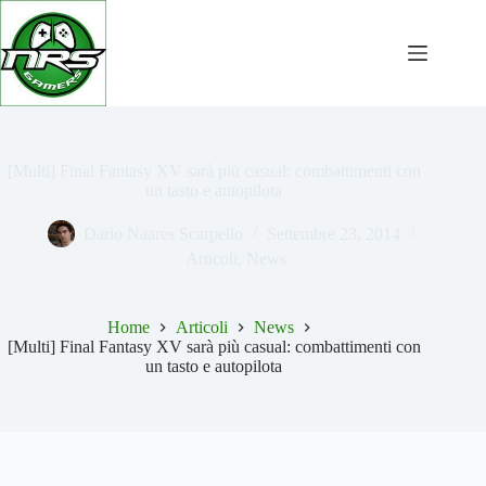
Salta
al
contenuto
[Multi] Final Fantasy XV sarà più casual: combattimenti con
un tasto e autopilota
Dario Naares Scarpello
Settembre 23, 2014
Articoli
,
News
Home
Articoli
News
[Multi] Final Fantasy XV sarà più casual: combattimenti con
un tasto e autopilota