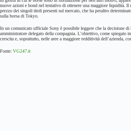
In giorni in cui le borse sono in fibrillazione per ben altri motivi, app
nuove azioni e bond nel tentativo di ottenere una maggiore liquidità. Il 
prezzo dei singoli titoli presenti sul mercato, che ha peraltro determin
sulla borsa di Tokyo.
In un comunicato ufficiale Sony è possibile leggere che la decisione di 
amministratore delegato della compagnia. L’obiettivo, come spiegato in 
crescita e, soprattutto, nelle aree a maggiore redditività dell’azienda, c
Fonte:
VG247.it