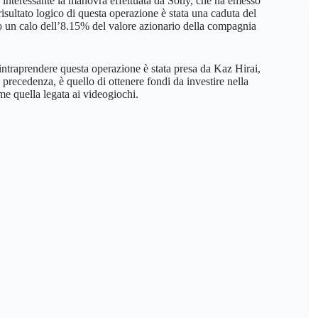
are interessante la manovra effettuata da Sony, che ha emesso
risultato logico di questa operazione è stata una caduta del
ato un calo dell’8.15% del valore azionario della compagnia
intraprendere questa operazione è stata presa da Kaz Hirai,
precedenza, è quello di ottenere fondi da investire nella
ome quella legata ai videogiochi.