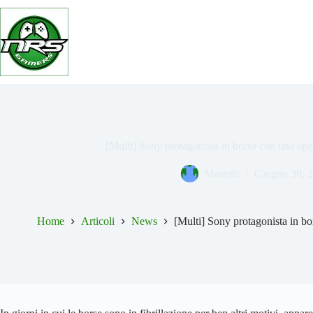
Salta
al
contenuto
[Multi] Sony protagonista in borsa con una oper
Mastelli
Giugno 30, 
Home
Articoli
News
[Multi] Sony protagonista in bo