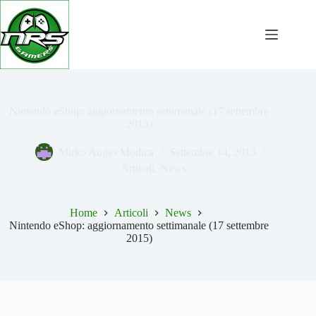
Salta
al
contenuto
Nintendo eShop: aggiornamento settimanale (17 settembre
2015)
Mirko Anges Modica
Settembre 14, 2015
Articoli
,
News
Home
Articoli
News
Nintendo eShop: aggiornamento settimanale (17 settembre
2015)