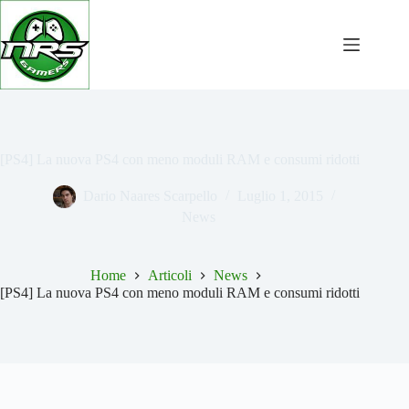
Salta
al
contenuto
[PS4] La nuova PS4 con meno moduli RAM e consumi ridotti
Dario Naares Scarpello
Luglio 1, 2015
News
Home
Articoli
News
[PS4] La nuova PS4 con meno moduli RAM e consumi ridotti