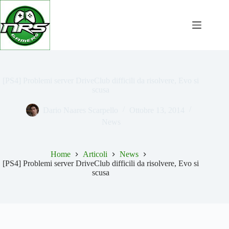
Salta
al
contenuto
[PS4] Problemi server DriveClub difficili da risolvere, Evo si
scusa
Dario Naares Scarpello
Ottobre 13, 2014
News
Home
Articoli
News
[PS4] Problemi server DriveClub difficili da risolvere, Evo si
scusa