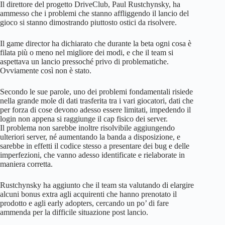
Il direttore del progetto DriveClub, Paul Rustchynsky, ha
ammesso che i problemi che stanno affliggendo il lancio del
gioco si stanno dimostrando piuttosto ostici da risolvere.
Il game director ha dichiarato che durante la beta ogni cosa è
filata più o meno nel migliore dei modi, e che il team si
aspettava un lancio pressoché privo di problematiche.
Ovviamente così non è stato.
Secondo le sue parole, uno dei problemi fondamentali risiede
nella grande mole di dati trasferita tra i vari giocatori, dati che
per forza di cose devono adesso essere limitati, impedendo il
login non appena si raggiunge il cap fisico dei server.
Il problema non sarebbe inoltre risolvibile aggiungendo
ulteriori server, né aumentando la banda a disposizione, e
sarebbe in effetti il codice stesso a presentare dei bug e delle
imperfezioni, che vanno adesso identificate e rielaborate in
maniera corretta.
Rustchynsky ha aggiunto che il team sta valutando di elargire
alcuni bonus extra agli acquirenti che hanno prenotato il
prodotto e agli early adopters, cercando un po’ di fare
ammenda per la difficile situazione post lancio.