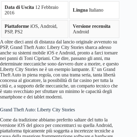
Data di Uscita
12 Febbraio
Lingua
Italiano
2016
Piattaforme
iOS, Android,
Versione recensita
PSP, PS2
Android
A oltre dieci anni di distanza dal lancio originale avvenuto su
PSP, Grand Theft Auto: Libery City Stories sbarca adesso
anche su sistemi mobile iOS e Android, pronto a farci tornare
nei panni di Toni Cipriani. Che dire, passano gli anni, ma
determinate meccaniche sono davvero dure a morire, e questo
Liberty City Stories ne è un esempio lampante. E’ un Grand
Theft Auto in piena regola, con una trama seria, tanta libertà
concessa al giocatore, la possibilità di far casino per tutta la
città e, a supporto delle meccaniche, un comparto tecnico che
è stato svecchiato per sfruttare un minimo le capacità degli
smartphone e dei tablet moderni.
Grand Theft Auto: Liberty City Stories
Come da tradizione abbiamo preferito saltare del tutto la
versione iOS del gioco per concentrarci su quella Android,
piattaforma tipicamente più soggetta a incertezze tecniche a
causa della maggiore frammentazione software e hardware.