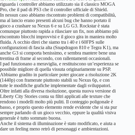
riguarda i controller abbiamo utilizzato sia il classico MOGA
Pro, che il pad di PS3 che il controller ufficiale di Shield.
In nessun caso abbiamo riscontrato problemi di compatibilità,
ma al lancio erano presenti alcuni bug che hanno portato il
gioco a crashare su Nexus 6 e su LG G3. Rockstar è stata
comunque piuttosto rapida a rilasciare un fix, non abbiamo più
riscontrato blocchi improvvisi e il gioco gira in maniera molto
fluida. A occhio direi che siamo tra i 40 e i 60FPS sulle
configurazioni di fascia alta (Snapdragon 810 e Tegra K1), ma
anche G3 si comporta benissimo, e sembra mantere bene una
trentina di frame al secondo, con rallentamenti occasionali.
I pad funzionano a meraviglia, e restituiscono un’esperienza se
possibile migliore di quella vissuta originariamente su PSP.
Abbiamo gradito in particolare poter giocare a risoluzione 2K
(1440p) con framerate piuttosto stabili su Nexus 6p, e con
tutte le modifiche grafiche implementate dagli sviluppatori.
Oltre infatti alla diversa risoluzione, questa nuova versione di
Liberty City Stories conta su filtri applicati alle texture che
rendono i modelli molto più puliti. Il conteggio poligonale è
basso, e proprio questo elemento rende evidente che si sta pur
sempre parlando di un gioco vecchio, eppure la qualità visiva
generale è tutto sommato buona.
Anche il sistema di illuminazione è stato modificato, e aiuta a
dare un feeling meno retrò di personaggi e ambientazioni.