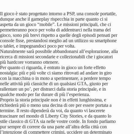
Il gioco è stato progettato intorno a PSP, una console portatile,
dunque anche il gameplay rispecchia in parte quanto ci si
aspetta da un gioco “mobile”. Le missioni principali, che ci
permetteranno poco per volta di addentrarci nella trama del
gioco, sono più brevi rispetto a quelle degli episodi pensati per
console fisse, prestandosi meglio ad un utilizzo su smartphone
o tablet, e impegnandoci poco per volta.
Naturalmente sarà possibile abbandonarsi all’esplorazione, alla
ricerca di missioni secondarie e collezionabili che i giocatori
più hardcore vorranno ottenere.
Per quanto ci riguarda, è entrato in gioco un forte effetto
nostalgia: più e più volte ci siamo ritrovati ad andare in giro
con la macchina o in moto a sperimentare, a perdere tempo
nelle attività più classiche di un qualsiasi GTA, giusto per
rallentare un po’, per distrarci dalla storia principale, e in
qualche modo per far durare di più l’esperienza.
Proprio la storia principale non è in effetti lunghissima, e
richiederà più o meno una decina di ore per essere portata a
termine. Il resto dipenderà da voi, da quanto vi lascerete
trascinare nel mondo di Liberty City Stories, e da quanto lo
stile classico di GTA sia nelle vostre corde. In fondo parliamo
pur sempre di correre da una parte all’altra della città con
l’intenzione di commettere crimini, uccidere un determinato