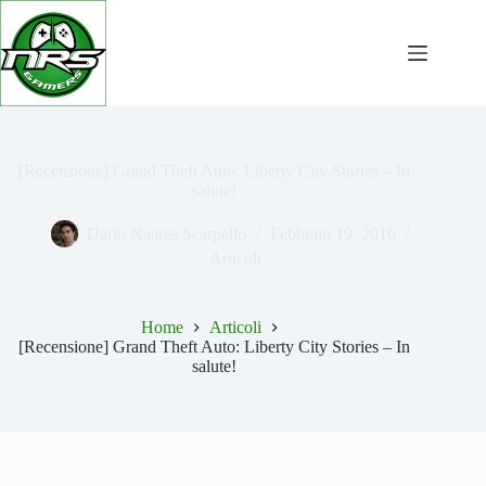
Salta
al
contenuto
[Recensione] Grand Theft Auto: Liberty City Stories – In
salute!
Dario Naares Scarpello
Febbraio 19, 2016
Articoli
Home
Articoli
[Recensione] Grand Theft Auto: Liberty City Stories – In
salute!