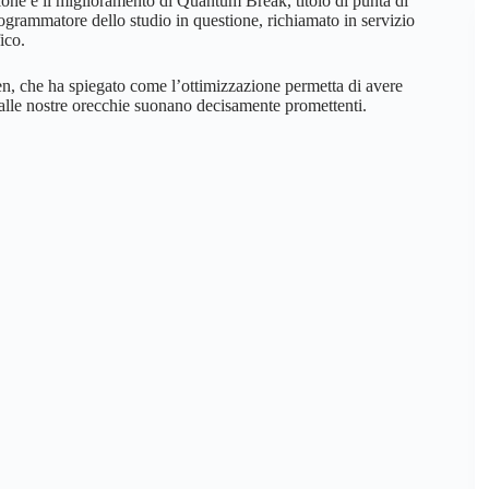
ione e il miglioramento di Quantum Break, titolo di punta di
ogrammatore dello studio in questione, richiamato in servizio
ico.
en, che ha spiegato come l’ottimizzazione permetta di avere
alle nostre orecchie suonano decisamente promettenti.