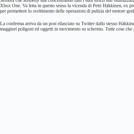
Sembra che Remedy stia concentrando tutti i suoi sforzi sull’ottimizzaz
Xbox One. Va letta in questo senso la vicenda di Petri Häkkinen, ex pr
per permettere lo sveltimento delle operazioni di pulizia del motore graf
La conferma arriva da un post rilasciato su Twitter dallo stesso Häkkin
maggiori poligoni ed oggetti in movimento su schermo. Tutte cose che 