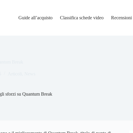
Guide all’acquisto
Classifica schede video
Recensioni
uantum Break
5
Articoli
,
News
gli sforzi su Quantum Break