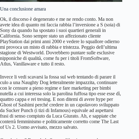
Una conclusione amara
Ok, il discorso è degenerato e me ne rendo conto. Ma non
avete idea di quanto mi faccia rabbia l’inversione a S (soia) di
Sony da quando ha spostato i suoi quartieri generali in
California. Sono sempre stato un affezionato cliente
PlayStation dai primi anni 2000 e vedere lo squallore odierno
mi provoca un misto di rabbia e tristezza. Peggio dell’ultima
stagione di Westworld. Dovrebbero puntare sulle esclusive
nipponiche di qualità, come fu per i titoli FromSoftware,
Atlus, Vanillaware e tutto il resto.
Invece li vedi scavarsi la fossa sul web tentando di parare il
culo a una Naughty Dog letteralmente impazzita, continuare
con le censure a pieno regime e fare marketing per bimbi
nutella a cui interessa solo la parolina fuffosa tipo esse esse dì,
quattro cappa e rei tresing. E non ditemi di avere hype per
Ghost of Sashimi perché credere in un capolavoro sviluppato
da Sucker Punch (i tizi di Infamous) equivale ad aspettarsi
frasi di senso compiuto da Luca Giurato. Ah, e sappiate che
conterrà femminismo e politicamente corretto come The Last
of Us 2. Uomo avvisato, mezzo salvato.