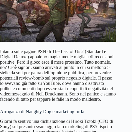
Intanto sulle pagine PSN di The Last of Us 2 (Standard e
Digital Deluxe) appaiono magicamente migliaia di recensioni
positive. Però il gioco esce il mese prossimo. Tutto normale,
no? Cioè signori, siamo arrivati al punto in cui si mettono 5
stelle da soli per paura dell’opinione pubblica, per prevenire
potenziali review-bomb sul proprio negozio digitale. Il passo
lo avevano già fatto su YouTube, dove hanno disattivato
pollici e commenti dopo essere stati ricoperti di negatività nel
videomessaggio di Neil Druckmann. Sono nel panico e stanno
facendo di tutto per tappare le falle in modo maldestro.
Arroganza di Naughty Dog e marketing fuffa
Giorni fa sentivo una dichiarazione di Hiroki Totoki (CFO di
Sony) sul presunto svantaggio lato marketing di PS5 rispetto
alla concorrenza. La sua risposta è stata la seguente: