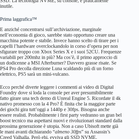
SSD. La tecnologia NVME, su console, è praticamente
inutile.
Prima laggrafica™
E anziché concentrarsi sull’archiviazione, marginale
nell’economia di gioco, sarebbe stato opportuno creare una
macchina potente e stabile. Invece hanno scelto di tirare per i
capelli l’hardware overclockandolo in corso d’opera per non
sfigurare troppo con Xbox Series X e i suoi 52CU. Frequenze
variabili per 200mhz in più? Ma cos’è, il primo approccio di
un dodicenne a MSI Afterburner? Davvero grasse risate. Se
PS4 Pro decolla direzione Luna scaldando più di un forno
elettrico, PS5 sarà un mini-vulcano.
Ecco perché diverte leggere i commenti ai video di Digital
Foundry dove si loda la console per aver presumibilmente
fatto girare una tech demo di Unreal Engine 5. Ricordate il 4k
nativo promesso con la 4 Pro? È finita che la maggior parte
dei giochi gira tutt’oggi a 1440p e 30fps. Bisogna anche
essere realisti. Probabilmente i first party vedranno un gran bel
boost tecnico ma aspettarsi nuovi e rivoluzionari standard dalla
prossima generazione è utopia. Non a caso Ubisoft mette già
le mani avanti dichiarando “
almeno 30fps
” su Assassin’s
Creed Valhalla. Però ehi, evviva gli SSD NVME.