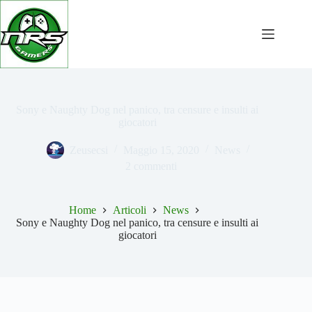
Salta
al
contenuto
Sony e Naughty Dog nel panico, tra censure e insulti ai
giocatori
Zeusecsi
Maggio 15, 2020
News
2 commenti
Home
Articoli
News
Sony e Naughty Dog nel panico, tra censure e insulti ai
giocatori