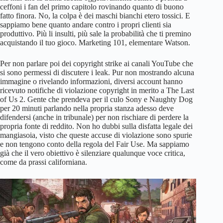
ceffoni i fan del primo capitolo rovinando quanto di buono
fatto finora. No, la colpa è dei maschi bianchi etero tossici. E
sappiamo bene quanto andare contro i propri clienti sia
produttivo. Più li insulti, più sale la probabilità che ti premino
acquistando il tuo gioco. Marketing 101, elementare Watson.
Per non parlare poi dei copyright strike ai canali YouTube che
si sono permessi di discutere i leak. Pur non mostrando alcuna
immagine o rivelando informazioni, diversi account hanno
ricevuto notifiche di violazione copyright in merito a The Last
of Us 2. Gente che prendeva per il culo Sony e Naughty Dog
per 20 minuti parlando nella propria stanza adesso deve
difendersi (anche in tribunale) per non rischiare di perdere la
propria fonte di reddito. Non ho dubbi sulla disfatta legale dei
mangiasoia, visto che queste accuse di violazione sono spurie
e non tengono conto della regola del Fair Use. Ma sappiamo
già che il vero obiettivo è silenziare qualunque voce critica,
come da prassi californiana.