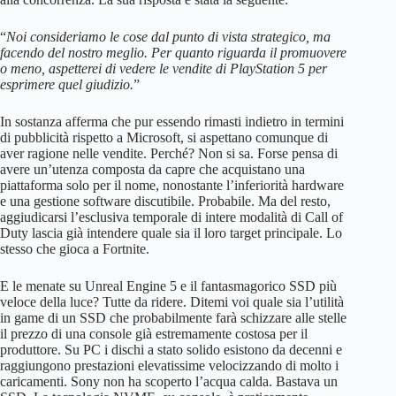
“
Noi consideriamo le cose dal punto di vista strategico, ma
facendo del nostro meglio. Per quanto riguarda il promuovere
o meno, aspetterei di vedere le vendite di PlayStation 5 per
esprimere quel giudizio.
”
In sostanza afferma che pur essendo rimasti indietro in termini
di pubblicità rispetto a Microsoft, si aspettano comunque di
aver ragione nelle vendite. Perché? Non si sa. Forse pensa di
avere un’utenza composta da capre che acquistano una
piattaforma solo per il nome, nonostante l’inferiorità hardware
e una gestione software discutibile. Probabile. Ma del resto,
aggiudicarsi l’esclusiva temporale di intere modalità di Call of
Duty lascia già intendere quale sia il loro target principale. Lo
stesso che gioca a Fortnite.
E le menate su Unreal Engine 5 e il fantasmagorico SSD più
veloce della luce? Tutte da ridere. Ditemi voi quale sia l’utilità
in game di un SSD che probabilmente farà schizzare alle stelle
il prezzo di una console già estremamente costosa per il
produttore. Su PC i dischi a stato solido esistono da decenni e
raggiungono prestazioni elevatissime velocizzando di molto i
caricamenti. Sony non ha scoperto l’acqua calda. Bastava un