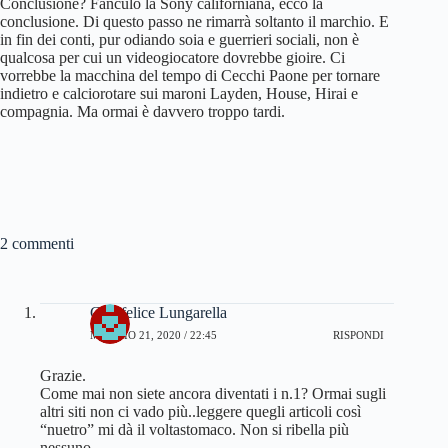
Conclusione? Fanculo la Sony californiana, ecco la
conclusione. Di questo passo ne rimarrà soltanto il marchio. E
in fin dei conti, pur odiando soia e guerrieri sociali, non è
qualcosa per cui un videogiocatore dovrebbe gioire. Ci
vorrebbe la macchina del tempo di Cecchi Paone per tornare
indietro e calciorotare sui maroni Layden, House, Hirai e
compagnia. Ma ormai è davvero troppo tardi.
2 commenti
Gianfelice Lungarella
MAGGIO 21, 2020 / 22:45
RISPONDI
Grazie.
Come mai non siete ancora diventati i n.1? Ormai sugli
altri siti non ci vado più..leggere quegli articoli così
“nuetro” mi dà il voltastomaco. Non si ribella più
nessuno.