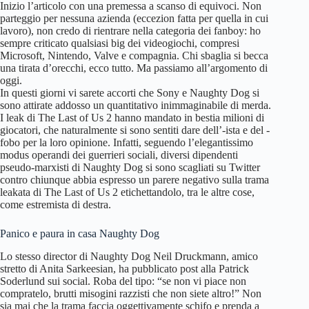
Inizio l’articolo con una premessa a scanso di equivoci. Non
parteggio per nessuna azienda (eccezion fatta per quella in cui
lavoro), non credo di rientrare nella categoria dei fanboy: ho
sempre criticato qualsiasi big dei videogiochi, compresi
Microsoft, Nintendo, Valve e compagnia. Chi sbaglia si becca
una tirata d’orecchi, ecco tutto. Ma passiamo all’argomento di
oggi.
In questi giorni vi sarete accorti che Sony e Naughty Dog si
sono attirate addosso un quantitativo inimmaginabile di merda.
I leak di The Last of Us 2 hanno mandato in bestia milioni di
giocatori, che naturalmente si sono sentiti dare dell’-ista e del -
fobo per la loro opinione. Infatti, seguendo l’elegantissimo
modus operandi dei guerrieri sociali, diversi dipendenti
pseudo-marxisti di Naughty Dog si sono scagliati su Twitter
contro chiunque abbia espresso un parere negativo sulla trama
leakata di The Last of Us 2 etichettandolo, tra le altre cose,
come estremista di destra.
Panico e paura in casa Naughty Dog
Lo stesso director di Naughty Dog Neil Druckmann, amico
stretto di Anita Sarkeesian, ha pubblicato post alla Patrick
Soderlund sui social. Roba del tipo: “se non vi piace non
compratelo, brutti misogini razzisti che non siete altro!” Non
sia mai che la trama faccia oggettivamente schifo e prenda a