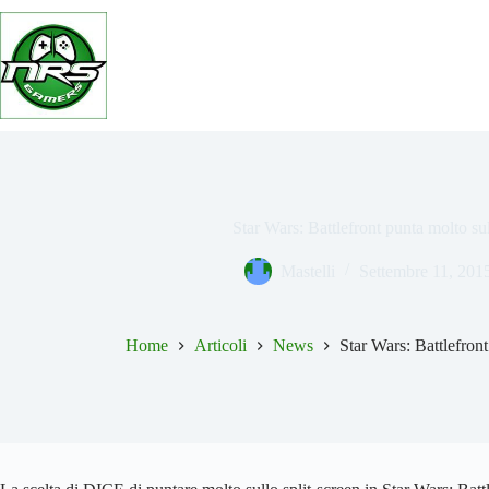
Salta
al
contenuto
Star Wars: Battlefront punta molto sul
Mastelli
Settembre 11, 201
Home
Articoli
News
Star Wars: Battlefront