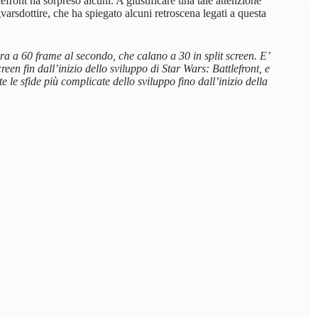
efront ha sorpreso alcuni. A giustificare una tale attenzione
varsdottire, che ha spiegato alcuni retroscena legati a questa
ra a 60 frame al secondo, che calano a 30 in split screen. E’
en fin dall’inizio dello sviluppo di Star Wars: Battlefront, e
e le sfide più complicate dello sviluppo fino dall’inizio della