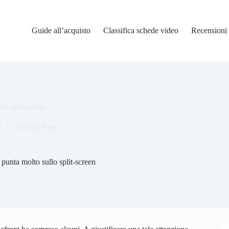
Guide all’acquisto
Classifica schede video
Recensioni
lo split-screen
5
Articoli
,
News
 punta molto sullo split-screen