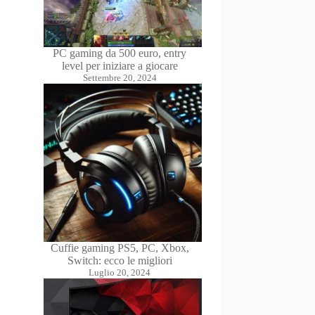
PC gaming da 500 euro, entry
level per iniziare a giocare
Settembre 20, 2024
Cuffie gaming PS5, PC, Xbox,
Switch: ecco le migliori
Luglio 20, 2024