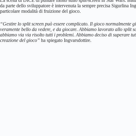
La scelta di DICE di puntare molto sullo split-screen in Star Wars: Battl
da parte dello sviluppatore è intervenuta la sempre precisa Sigurlina Ing
particolare modalità di fruizione del gioco.
“Gestire lo split screen può essere complicato. Il gioco normalmente gi
veramente bello da vedere, e da giocare. Abbiamo lavorato allo split scre
abbiamo via via risolto tutti i problemi. Abbiamo deciso di superare tutt
creazione del gioco”
ha spiegato Ingvarsdottire.