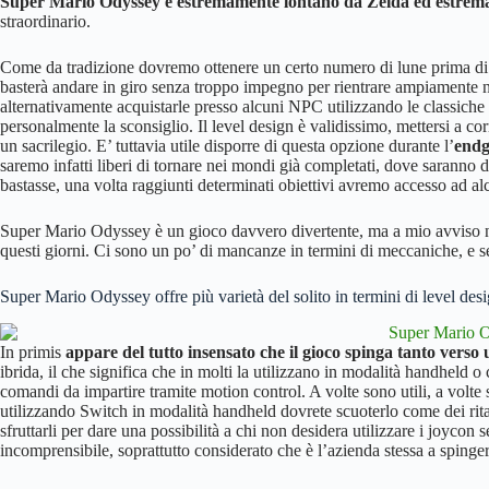
Super Mario Odyssey è estremamente lontano da Zelda ed estremam
straordinario.
Come da tradizione dovremo ottenere un certo numero di lune prima di
basterà andare in giro senza troppo impegno per rientrare ampiamente ne
alternativamente acquistarle presso alcuni NPC utilizzando le classiche
personalmente la sconsiglio. Il level design è validissimo, mettersi a co
un sacrilegio. E’ tuttavia utile disporre di questa opzione durante l’
endg
saremo infatti liberi di tornare nei mondi già completati, dove saranno
bastasse, una volta raggiunti determinati obiettivi avremo accesso ad alcu
Super Mario Odyssey è un gioco davvero divertente, ma a mio avviso no
questi giorni. Ci sono un po’ di mancanze in termini di meccaniche, e se
Super Mario Odyssey offre più varietà del solito in termini di level des
In primis
appare del tutto insensato che il gioco spinga tanto verso
ibrida, il che significa che in molti la utilizzano in modalità handhel
comandi da impartire tramite motion control. A volte sono utili, a volte s
utilizzando Switch in modalità handheld dovrete scuoterlo come dei ritar
sfruttarli per dare una possibilità a chi non desidera utilizzare i joycon
incomprensibile, soprattutto considerato che è l’azienda stessa a spinge