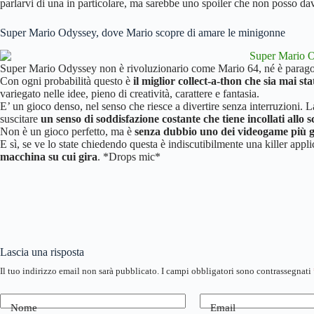
parlarvi di una in particolare, ma sarebbe uno spoiler che non posso da
Super Mario Odyssey, dove Mario scopre di amare le minigonne
Super Mario Odyssey non è rivoluzionario come Mario 64, né è paragon
Con ogni probabilità questo è
il miglior collect-a-thon che sia mai sta
variegato nelle idee, pieno di creatività, carattere e fantasia.
E’ un gioco denso, nel senso che riesce a divertire senza interruzioni. La
suscitare
un senso di soddisfazione costante che tiene incollati allo
Non è un gioco perfetto, ma è
senza dubbio uno dei videogame più g
E sì, se ve lo state chiedendo questa è indiscutibilmente una killer appl
macchina su cui gira
. *Drops mic*
Lascia una risposta
Il tuo indirizzo email non sarà pubblicato.
I campi obbligatori sono contrassegnati
Nome
Email