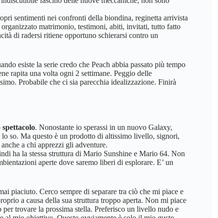
’indiscutibile fascino delle nuove meccaniche, non sono
ri sentimenti nei confronti della biondina, reginetta arrivista
rganizzato matrimonio, testimoni, abiti, invitati, tutto fatto
cità di radersi ritiene opportuno schierarsi contro un
ndo esiste la serie credo che Peach abbia passato più tempo
e rapita una volta ogni 2 settimane. Peggio delle
imo. Probabile che ci sia parecchia idealizzazione. Finirà
 spettacolo
. Nonostante io sperassi in un nuovo Galaxy,
o so. Ma questo è un prodotto di altissimo livello, signori,
 anche a chi apprezzi gli adventure.
di ha la stessa struttura di Mario Sunshine e Mario 64. Non
ambientazioni aperte dove saremo liberi di esplorare. E’ un
i piaciuto. Cerco sempre di separare tra ciò che mi piace e
roprio a causa della sua struttura troppo aperta. Non mi piace
per trovare la prossima stella. Preferisco un livello nudo e
re al mio obiettivo. Questo ovviamente è solo il mio gusto