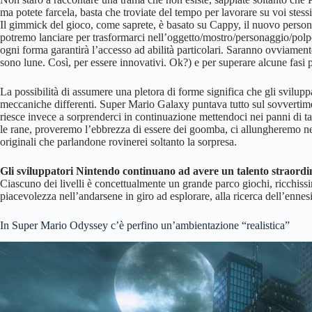
ma potete farcela, basta che troviate del tempo per lavorare su voi stessi
Il gimmick del gioco, come saprete, è basato su Cappy, il nuovo persona
potremo lanciare per trasformarci nell’oggetto/mostro/personaggio/polpe
ogni forma garantirà l’accesso ad abilità particolari. Saranno ovviament
sono lune. Così, per essere innovativi. Ok?) e per superare alcune fasi 
La possibilità di assumere una pletora di forme significa che gli svilupp
meccaniche differenti. Super Mario Galaxy puntava tutto sul sovvertimen
riesce invece a sorprenderci in continuazione mettendoci nei panni di t
le rane, proveremo l’ebbrezza di essere dei goomba, ci allungheremo nei 
originali che parlandone rovinerei soltanto la sorpresa.
Gli sviluppatori Nintendo continuano ad avere un talento straordin
Ciascuno dei livelli è concettualmente un grande parco giochi, ricchissim
piacevolezza nell’andarsene in giro ad esplorare, alla ricerca dell’enne
In Super Mario Odyssey c’è perfino un’ambientazione “realistica”