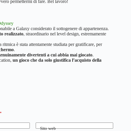
vvero permettermi di fare. Bel lavoro!
abile a Galaxy considerato il sottogenere di appartenenza.
to realizzato
, straordinario nel level design, estremamente
 ritmica è stata attentamente studiata per gratificare, per
 schermo
.
enuinamente divertenti a cui abbia mai giocato
.
ication,
un gioco che da solo giustifica l’acquisto della
*
Sito web