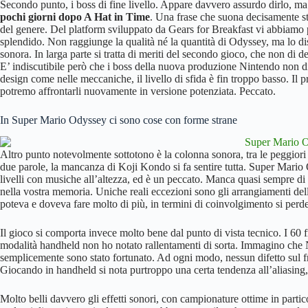
Secondo punto, i boss di fine livello. Appare davvero assurdo dirlo, m
pochi giorni dopo A Hat in Time
. Una frase che suona decisamente st
del genere. Del platform sviluppato da Gears for Breakfast vi abbiamo
splendido. Non raggiunge la qualità né la quantità di Odyssey, ma lo dis
sonora. In larga parte si tratta di meriti del secondo gioco, che non di d
E’ indiscutibile però che i boss della nuova produzione Nintendo non d
design come nelle meccaniche, il livello di sfida è fin troppo basso. 
potremo affrontarli nuovamente in versione potenziata. Peccato.
In Super Mario Odyssey ci sono cose con forme strane
Altro punto notevolmente sottotono è la colonna sonora, tra le peggiori
due parole, la mancanza di Koji Kondo si fa sentire tutta. Super Mari
livelli con musiche all’altezza, ed è un peccato. Manca quasi sempre di
nella vostra memoria. Uniche reali eccezioni sono gli arrangiamenti del
poteva e doveva fare molto di più, in termini di coinvolgimento si perd
Il gioco si comporta invece molto bene dal punto di vista tecnico. I 60 
modalità handheld non ho notato rallentamenti di sorta. Immagino che N
semplicemente sono stato fortunato. Ad ogni modo, nessun difetto sul fr
Giocando in handheld si nota purtroppo una certa tendenza all’aliasing, 
Molto belli davvero gli effetti sonori, con campionature ottime in partico