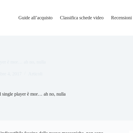
Guide all’acquisto
Classifica schede video
Recensioni
ayer è mor… ah no, nulla
re 4, 2017
Articoli
 single player è mor… ah no, nulla