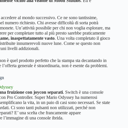
ente vicino alla visione di Moon Studios
. Ed è
 accedere al mondo successivo. Ce ne sono tantissime,
l numero richiesto. Chi avesse difficoltà di sorta potrà
 monete. Un’attività possibile per chi non voglia esplorare, ma
rrere per completare tutto al più presto sarebbe praticamente
ame, inaspettatamente vasto
. Una volta completato il gioco
 distribuite innumerevoli nuove lune. Come se questo non
ni livelli addizionali.
n è quel prodotto perfetto che la stampa sta decantando in
 l’offerta generale è straordinaria, non è esente da problemi.
ign
 una fruizione con joycon separati
. Switch è una console
d o con Pro Controller. Super Mario Odyssey ha numerosi
emplificano la vita, in un paio di casi sono necessari. Se state
dati. Ci sono tanti pulsanti non utilizzati, perché non
 separati? E’ una scelta che francamente appare
re l’immagine di una console ibrida.