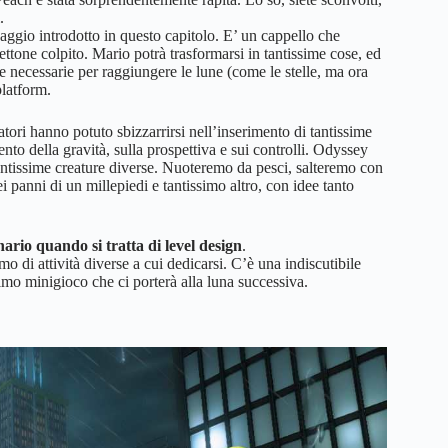
.
ggio introdotto in questo capitolo. E’ un cappello che
ttone colpito. Mario potrà trasformarsi in tantissime cose, ed
e necessarie per raggiungere le lune (come le stelle, ma ora
platform.
atori hanno potuto sbizzarrirsi nell’inserimento di tantissime
to della gravità, sulla prospettiva e sui controlli. Odyssey
antissime creature diverse. Nuoteremo da pesci, salteremo con
panni di un millepiedi e tantissimo altro, con idee tanto
ario quando si tratta di level design
.
o di attività diverse a cui dedicarsi. C’è una indiscutibile
simo minigioco che ci porterà alla luna successiva.