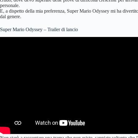
personale.
E, a dispetto della mia preferenza, Super Mario Odyssey mi ha divertit
dal genere.
Super Mario Odyssey – Trailer di lancio
Non starò a raccontare una trama che non esiste, sappiate soltanto che P