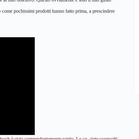
o come pochissimi prodotti hanno fatto prima, a prescindere
each è stata sorprendentemente rapita. Lo so, siete sconvolti,