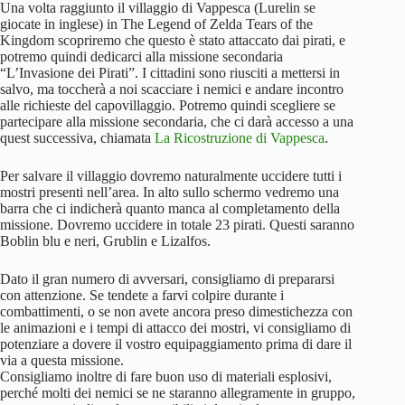
Una volta raggiunto il villaggio di Vappesca (Lurelin se
giocate in inglese) in The Legend of Zelda Tears of the
Kingdom scopriremo che questo è stato attaccato dai pirati, e
potremo quindi dedicarci alla missione secondaria
“L’Invasione dei Pirati”. I cittadini sono riusciti a mettersi in
salvo, ma toccherà a noi scacciare i nemici e andare incontro
alle richieste del capovillaggio. Potremo quindi scegliere se
partecipare alla missione secondaria, che ci darà accesso a una
quest successiva, chiamata
La Ricostruzione di Vappesca
.
Per salvare il villaggio dovremo naturalmente uccidere tutti i
mostri presenti nell’area. In alto sullo schermo vedremo una
barra che ci indicherà quanto manca al completamento della
missione. Dovremo uccidere in totale 23 pirati. Questi saranno
Boblin blu e neri, Grublin e Lizalfos.
Dato il gran numero di avversari, consigliamo di prepararsi
con attenzione. Se tendete a farvi colpire durante i
combattimenti, o se non avete ancora preso dimestichezza con
le animazioni e i tempi di attacco dei mostri, vi consigliamo di
potenziare a dovere il vostro equipaggiamento prima di dare il
via a questa missione.
Consigliamo inoltre di fare buon uso di materiali esplosivi,
perché molti dei nemici se ne staranno allegramente in gruppo,