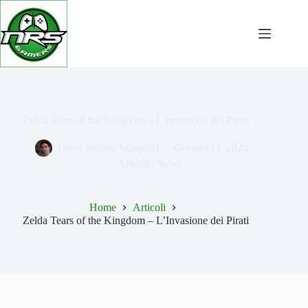
Salta
al
contenuto
Zelda Tears of the Kingdom – L’Invasione dei Pirati
Dario Naares Scarpello
Giugno 15, 2023
Articoli
,
News
Home
Articoli
Zelda Tears of the Kingdom – L’Invasione dei Pirati