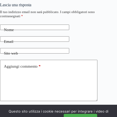
Lascia una risposta
Il tuo indirizzo email non sarà pubblicato.
I campi obbligatori sono
contrassegnati
*
Nome
Email
Sito web
Aggiungi commento
*
Questo sito utilizza i cookie necessari per integrare i video di
Invia commento