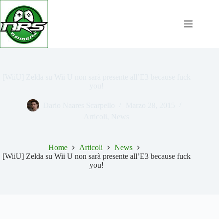
Salta
al
contenuto
[WiiU] Zelda su Wii U non sarà presente all’E3 because fuck
you!
Dario Naares Scarpello
Marzo 28, 2015
Articoli
,
News
Home
Articoli
News
[WiiU] Zelda su Wii U non sarà presente all’E3 because fuck
you!