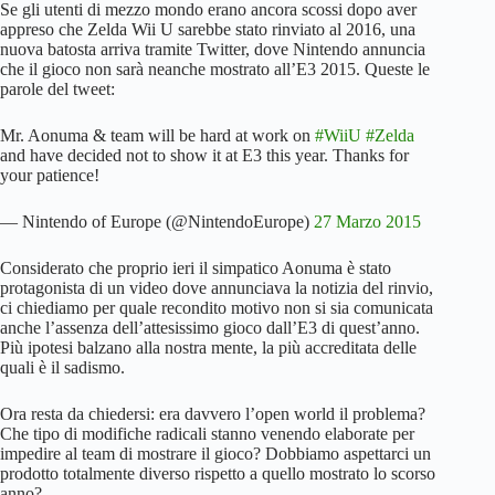
Se gli utenti di mezzo mondo erano ancora scossi dopo aver
appreso che Zelda Wii U sarebbe stato rinviato al 2016, una
nuova batosta arriva tramite Twitter, dove Nintendo annuncia
che il gioco non sarà neanche mostrato all’E3 2015. Queste le
parole del tweet:
Mr. Aonuma & team will be hard at work on
#WiiU
#Zelda
and have decided not to show it at E3 this year. Thanks for
your patience!
— Nintendo of Europe (@NintendoEurope)
27 Marzo 2015
Considerato che proprio ieri il simpatico Aonuma è stato
protagonista di un video dove annunciava la notizia del rinvio,
ci chiediamo per quale recondito motivo non si sia comunicata
anche l’assenza dell’attesissimo gioco dall’E3 di quest’anno.
Più ipotesi balzano alla nostra mente, la più accreditata delle
quali è il sadismo.
Ora resta da chiedersi: era davvero l’open world il problema?
Che tipo di modifiche radicali stanno venendo elaborate per
impedire al team di mostrare il gioco? Dobbiamo aspettarci un
prodotto totalmente diverso rispetto a quello mostrato lo scorso
anno?