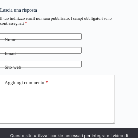
Lascia una risposta
Il tuo indirizzo email non sarà pubblicato.
I campi obbligatori sono
contrassegnati
*
Nome
Email
Sito web
Aggiungi commento
*
Questo sito utilizza i cookie necessari per integrare i video di
Invia commento