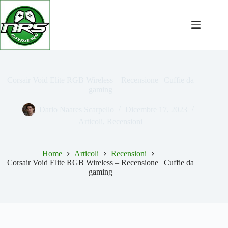
Salta
al
contenuto
Corsair Void Elite RGB Wireless – Recensione | Cuffie da
gaming
Dario Naares Scarpello
Dicembre 17, 2023
Articoli
,
Recensioni
Home
Articoli
Recensioni
Corsair Void Elite RGB Wireless – Recensione | Cuffie da
gaming