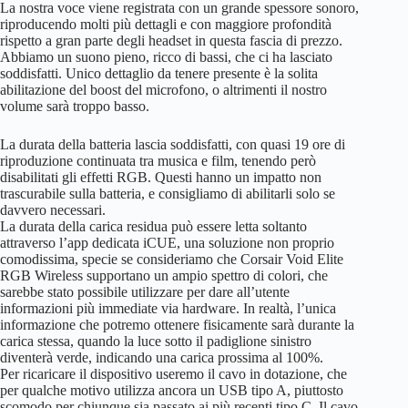
La nostra voce viene registrata con un grande spessore sonoro,
riproducendo molti più dettagli e con maggiore profondità
rispetto a gran parte degli headset in questa fascia di prezzo.
Abbiamo un suono pieno, ricco di bassi, che ci ha lasciato
soddisfatti. Unico dettaglio da tenere presente è la solita
abilitazione del boost del microfono, o altrimenti il nostro
volume sarà troppo basso.
La durata della batteria lascia soddisfatti, con quasi 19 ore di
riproduzione continuata tra musica e film, tenendo però
disabilitati gli effetti RGB. Questi hanno un impatto non
trascurabile sulla batteria, e consigliamo di abilitarli solo se
davvero necessari.
La durata della carica residua può essere letta soltanto
attraverso l’app dedicata iCUE, una soluzione non proprio
comodissima, specie se consideriamo che Corsair Void Elite
RGB Wireless supportano un ampio spettro di colori, che
sarebbe stato possibile utilizzare per dare all’utente
informazioni più immediate via hardware. In realtà, l’unica
informazione che potremo ottenere fisicamente sarà durante la
carica stessa, quando la luce sotto il padiglione sinistro
diventerà verde, indicando una carica prossima al 100%.
Per ricaricare il dispositivo useremo il cavo in dotazione, che
per qualche motivo utilizza ancora un USB tipo A, piuttosto
scomodo per chiunque sia passato ai più recenti tipo C. Il cavo