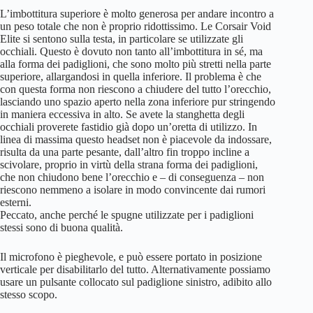
L’imbottitura superiore è molto generosa per andare incontro a
un peso totale che non è proprio ridottissimo. Le Corsair Void
Elite si sentono sulla testa, in particolare se utilizzate gli
occhiali. Questo è dovuto non tanto all’imbottitura in sé, ma
alla forma dei padiglioni, che sono molto più stretti nella parte
superiore, allargandosi in quella inferiore. Il problema è che
con questa forma non riescono a chiudere del tutto l’orecchio,
lasciando uno spazio aperto nella zona inferiore pur stringendo
in maniera eccessiva in alto. Se avete la stanghetta degli
occhiali proverete fastidio già dopo un’oretta di utilizzo. In
linea di massima questo headset non è piacevole da indossare,
risulta da una parte pesante, dall’altro fin troppo incline a
scivolare, proprio in virtù della strana forma dei padiglioni,
che non chiudono bene l’orecchio e – di conseguenza – non
riescono nemmeno a isolare in modo convincente dai rumori
esterni.
Peccato, anche perché le spugne utilizzate per i padiglioni
stessi sono di buona qualità.
Il microfono è pieghevole, e può essere portato in posizione
verticale per disabilitarlo del tutto. Alternativamente possiamo
usare un pulsante collocato sul padiglione sinistro, adibito allo
stesso scopo.