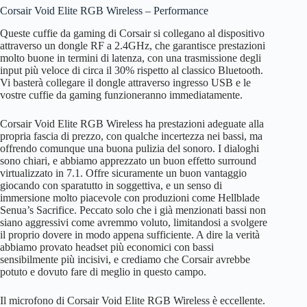
Corsair Void Elite RGB Wireless – Performance
Queste cuffie da gaming di Corsair si collegano al dispositivo
attraverso un dongle RF a 2.4GHz, che garantisce prestazioni
molto buone in termini di latenza, con una trasmissione degli
input più veloce di circa il 30% rispetto al classico Bluetooth.
Vi basterà collegare il dongle attraverso ingresso USB e le
vostre cuffie da gaming funzioneranno immediatamente.
Corsair Void Elite RGB Wireless ha prestazioni adeguate alla
propria fascia di prezzo, con qualche incertezza nei bassi, ma
offrendo comunque una buona pulizia del sonoro. I dialoghi
sono chiari, e abbiamo apprezzato un buon effetto surround
virtualizzato in 7.1. Offre sicuramente un buon vantaggio
giocando con sparatutto in soggettiva, e un senso di
immersione molto piacevole con produzioni come Hellblade
Senua’s Sacrifice. Peccato solo che i già menzionati bassi non
siano aggressivi come avremmo voluto, limitandosi a svolgere
il proprio dovere in modo appena sufficiente. A dire la verità
abbiamo provato headset più economici con bassi
sensibilmente più incisivi, e crediamo che Corsair avrebbe
potuto e dovuto fare di meglio in questo campo.
Il microfono di Corsair Void Elite RGB Wireless è eccellente.