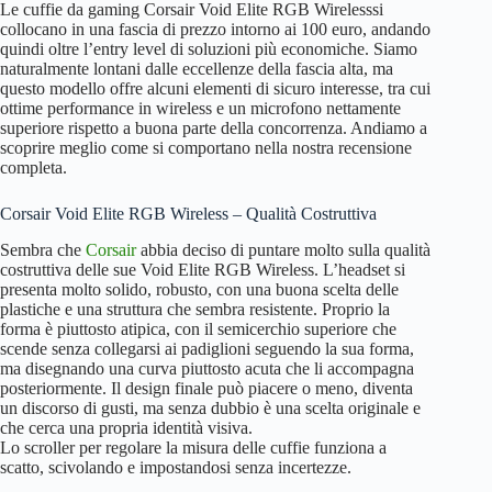
Le cuffie da gaming Corsair Void Elite RGB Wirelesssi
collocano in una fascia di prezzo intorno ai 100 euro, andando
quindi oltre l’entry level di soluzioni più economiche. Siamo
naturalmente lontani dalle eccellenze della fascia alta, ma
questo modello offre alcuni elementi di sicuro interesse, tra cui
ottime performance in wireless e un microfono nettamente
superiore rispetto a buona parte della concorrenza. Andiamo a
scoprire meglio come si comportano nella nostra recensione
completa.
Corsair Void Elite RGB Wireless – Qualità Costruttiva
Sembra che
Corsair
abbia deciso di puntare molto sulla qualità
costruttiva delle sue Void Elite RGB Wireless. L’headset si
presenta molto solido, robusto, con una buona scelta delle
plastiche e una struttura che sembra resistente. Proprio la
forma è piuttosto atipica, con il semicerchio superiore che
scende senza collegarsi ai padiglioni seguendo la sua forma,
ma disegnando una curva piuttosto acuta che li accompagna
posteriormente. Il design finale può piacere o meno, diventa
un discorso di gusti, ma senza dubbio è una scelta originale e
che cerca una propria identità visiva.
Lo scroller per regolare la misura delle cuffie funziona a
scatto, scivolando e impostandosi senza incertezze.