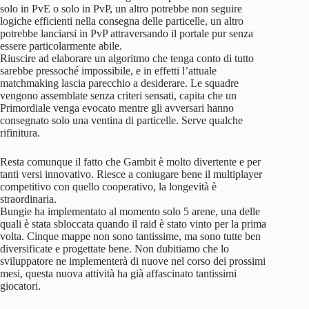
solo in PvE o solo in PvP, un altro potrebbe non seguire
logiche efficienti nella consegna delle particelle, un altro
potrebbe lanciarsi in PvP attraversando il portale pur senza
essere particolarmente abile.
Riuscire ad elaborare un algoritmo che tenga conto di tutto
sarebbe pressoché impossibile, e in effetti l’attuale
matchmaking lascia parecchio a desiderare. Le squadre
vengono assemblate senza criteri sensati, capita che un
Primordiale venga evocato mentre gli avversari hanno
consegnato solo una ventina di particelle. Serve qualche
rifinitura.
Resta comunque il fatto che Gambit è molto divertente e per
tanti versi innovativo. Riesce a coniugare bene il multiplayer
competitivo con quello cooperativo, la longevità è
straordinaria.
Bungie ha implementato al momento solo 5 arene, una delle
quali è stata sbloccata quando il raid è stato vinto per la prima
volta. Cinque mappe non sono tantissime, ma sono tutte ben
diversificate e progettate bene. Non dubitiamo che lo
sviluppatore ne implementerà di nuove nel corso dei prossimi
mesi, questa nuova attività ha già affascinato tantissimi
giocatori.