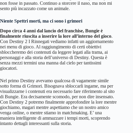
non fosse in passato. Continuo a storcere il naso, ma non mi
sento più incazzato come un animale.
Niente Spettri morti, ma ci sono i grimori
Dopo circa 4 anni dal lancio del franchise, Bungie è
finalmente riuscita a inserire la lore all’interno del gioco
.
Con Destiny 2 I Rinnegati vediamo infatti un aggiornamento
nei menu di gioco. Al raggiungimento di certi obiettivi
sbloccheremo dei contenuti da leggere legati alla trama, ai
personaggi e alla storia dell’universo di Destiny. Questa è
senza mezzi termini una manna dal cielo per tantissimi
giocatori.
Nel primo Destiny avevamo qualcosa di vagamente simile
sotto forma di Grimori. Bisognava sbloccarli ingame, ma per
visualizzarne i contenuti era necessario fare riferimento al sito
di Bungie. Era decisamente scomodo, per non dire insensato.
Con Destiny 2 potremo finalmente approfondire la lore mentre
giochiamo, magari mentre aspettiamo che un nostro amico
venga online, o mentre stiamo in matchmaking. E’ una
maniera intelligente di ammazzare i tempi morti, scoprendo
intanto dettagli interessanti sulla storia.