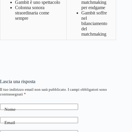
Gambit è uno spettacolo
matchmaking
Colonna sonora
per endgame
straordinaria come
Gambit soffre
sempre
nel
bilanciamento
del
matchmaking
Lascia una risposta
Il tuo indirizzo email non sarà pubblicato.
I campi obbligatori sono
contrassegnati
*
Nome
Email