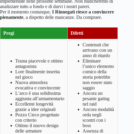
implementate nelle prossime settimane. Non mancheremo di
analizzare tutto a fondo e di darvi i nostri pareri.
Per il momento comunque,
I Rinnegati riesce a convincere
pienamente
, a dispetto delle mancanze. Da comprare.
Pregi
Difetti
Contenuti che
arrivano con un
anno di ritardo
Trama piacevole e ottimo
Eliminare
antagonista
l’unico elemento
Lore finalmente inserita
comico della
nel gioco
storia potrebbe
Nuova atmosfera
non essere stato
evocativa e convincente
saggio
L’arco è una solidissima
Ancora un
aggiunta all’armamentario
pesante gating
Eccellente longevità
nel raid
grazie a idee originali
Ancora modalità
Pozzo Cieco progettato
orda negli
con criterio
scontri con i
Ottimo il nuovo design
boss
delle armature
Assenza di