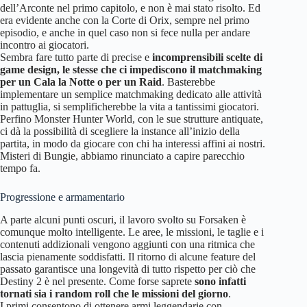
dell’Arconte nel primo capitolo, e non è mai stato risolto. Ed
era evidente anche con la Corte di Orix, sempre nel primo
episodio, e anche in quel caso non si fece nulla per andare
incontro ai giocatori.
Sembra fare tutto parte di precise e
incomprensibili scelte di
game design, le stesse che ci impediscono il matchmaking
per un Cala la Notte o per un Raid
. Basterebbe
implementare un semplice matchmaking dedicato alle attività
in pattuglia, si semplificherebbe la vita a tantissimi giocatori.
Perfino Monster Hunter World, con le sue strutture antiquate,
ci dà la possibilità di scegliere la instance all’inizio della
partita, in modo da giocare con chi ha interessi affini ai nostri.
Misteri di Bungie, abbiamo rinunciato a capire parecchio
tempo fa.
Progressione e armamentario
A parte alcuni punti oscuri, il lavoro svolto su Forsaken è
comunque molto intelligente. Le aree, le missioni, le taglie e i
contenuti addizionali vengono aggiunti con una ritmica che
lascia pienamente soddisfatti. Il ritorno di alcune feature del
passato garantisce una longevità di tutto rispetto per ciò che
Destiny 2 è nel presente. Come forse saprete
sono infatti
tornati sia i random roll che le missioni del giorno
.
I primi consentono di ottenere armi leggendarie con