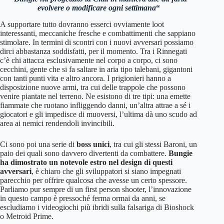
evolvere o modificare ogni settimana
“
A supportare tutto dovranno esserci ovviamente loot
interessanti, meccaniche fresche e combattimenti che sappiano
stimolare. In termini di scontri con i nuovi avversari possiamo
dirci abbastanza soddisfatti, per il momento. Tra i Rinnegati
c’è chi attacca esclusivamente nel corpo a corpo, ci sono
cecchini, gente che si fa saltare in aria tipo talebani, gigantoni
con tanti punti vita e altro ancora. I prigionieri hanno a
disposizione nuove armi, tra cui delle trappole che possono
venire piantate nel terreno. Ne esistono di tre tipi: una emette
fiammate che ruotano infliggendo danni, un’altra attrae a sé i
giocatori e gli impedisce di muoversi, l’ultima dà uno scudo ad
area ai nemici rendendoli invincibili.
Ci sono poi una serie di
boss unici
, tra cui gli stessi Baroni, un
paio dei quali sono davvero divertenti da combattere.
Bungie
ha dimostrato un notevole estro nel design di questi
avversari
, è chiaro che gli sviluppatori si siano impegnati
parecchio per offrire qualcosa che avesse un certo spessore.
Parliamo pur sempre di un first person shooter, l’innovazione
in questo campo è pressoché ferma ormai da anni, se
escludiamo i videogiochi più ibridi sulla falsariga di Bioshock
o Metroid Prime.