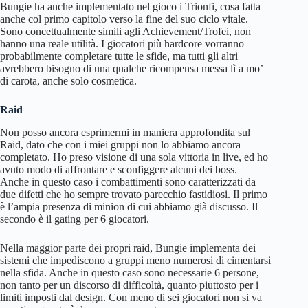
Bungie ha anche implementato nel gioco i Trionfi, cosa fatta
anche col primo capitolo verso la fine del suo ciclo vitale.
Sono concettualmente simili agli Achievement/Trofei, non
hanno una reale utilità. I giocatori più hardcore vorranno
probabilmente completare tutte le sfide, ma tutti gli altri
avrebbero bisogno di una qualche ricompensa messa lì a mo’
di carota, anche solo cosmetica.
Raid
Non posso ancora esprimermi in maniera approfondita sul
Raid, dato che con i miei gruppi non lo abbiamo ancora
completato. Ho preso visione di una sola vittoria in live, ed ho
avuto modo di affrontare e sconfiggere alcuni dei boss.
Anche in questo caso i combattimenti sono caratterizzati da
due difetti che ho sempre trovato parecchio fastidiosi. Il primo
è l’ampia presenza di minion di cui abbiamo già discusso. Il
secondo è il gating per 6 giocatori.
Nella maggior parte dei propri raid, Bungie implementa dei
sistemi che impediscono a gruppi meno numerosi di cimentarsi
nella sfida. Anche in questo caso sono necessarie 6 persone,
non tanto per un discorso di difficoltà, quanto piuttosto per i
limiti imposti dal design. Con meno di sei giocatori non si va