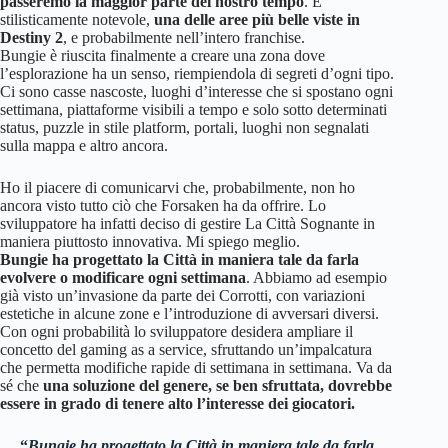
passeremo la maggior parte del nostro tempo
. E’
stilisticamente notevole,
una delle aree più belle viste in
Destiny 2
, e probabilmente nell’intero franchise.
Bungie è riuscita finalmente a creare una zona dove
l’esplorazione ha un senso, riempiendola di segreti d’ogni tipo.
Ci sono casse nascoste, luoghi d’interesse che si spostano ogni
settimana, piattaforme visibili a tempo e solo sotto determinati
status, puzzle in stile platform, portali, luoghi non segnalati
sulla mappa e altro ancora.
Ho il piacere di comunicarvi che, probabilmente, non ho
ancora visto tutto ciò che Forsaken ha da offrire. Lo
sviluppatore ha infatti deciso di gestire La Città Sognante in
maniera piuttosto innovativa. Mi spiego meglio.
Bungie ha progettato la Città in maniera tale da farla
evolvere o modificare ogni settimana
. Abbiamo ad esempio
già visto un’invasione da parte dei Corrotti, con variazioni
estetiche in alcune zone e l’introduzione di avversari diversi.
Con ogni probabilità lo sviluppatore desidera ampliare il
concetto del gaming as a service, sfruttando un’impalcatura
che permetta modifiche rapide di settimana in settimana. Va da
sé che
una soluzione del genere, se ben sfruttata, dovrebbe
essere in grado di tenere alto l’interesse dei giocatori.
“
Bungie ha progettato la Città in maniera tale da farla