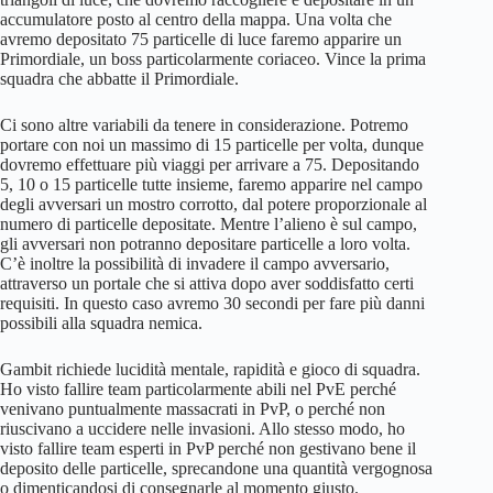
accumulatore posto al centro della mappa. Una volta che
avremo depositato 75 particelle di luce faremo apparire un
Primordiale, un boss particolarmente coriaceo. Vince la prima
squadra che abbatte il Primordiale.
Ci sono altre variabili da tenere in considerazione. Potremo
portare con noi un massimo di 15 particelle per volta, dunque
dovremo effettuare più viaggi per arrivare a 75. Depositando
5, 10 o 15 particelle tutte insieme, faremo apparire nel campo
degli avversari un mostro corrotto, dal potere proporzionale al
numero di particelle depositate. Mentre l’alieno è sul campo,
gli avversari non potranno depositare particelle a loro volta.
C’è inoltre la possibilità di invadere il campo avversario,
attraverso un portale che si attiva dopo aver soddisfatto certi
requisiti. In questo caso avremo 30 secondi per fare più danni
possibili alla squadra nemica.
Gambit richiede lucidità mentale, rapidità e gioco di squadra.
Ho visto fallire team particolarmente abili nel PvE perché
venivano puntualmente massacrati in PvP, o perché non
riuscivano a uccidere nelle invasioni. Allo stesso modo, ho
visto fallire team esperti in PvP perché non gestivano bene il
deposito delle particelle, sprecandone una quantità vergognosa
o dimenticandosi di consegnarle al momento giusto.