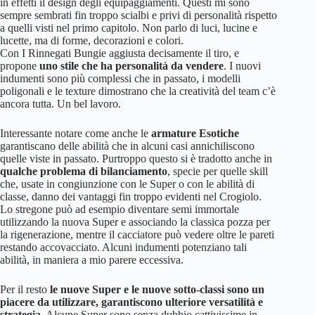
in effetti il design degli equipaggiamenti. Questi mi sono
sempre sembrati fin troppo scialbi e privi di personalità rispetto
a quelli visti nel primo capitolo. Non parlo di luci, lucine e
lucette, ma di forme, decorazioni e colori.
Con I Rinnegati Bungie aggiusta decisamente il tiro, e
propone
uno stile che ha personalità da vendere
. I nuovi
indumenti sono più complessi che in passato, i modelli
poligonali e le texture dimostrano che la creatività del team c’è
ancora tutta. Un bel lavoro.
Interessante notare come anche le
armature Esotiche
garantiscano delle abilità che in alcuni casi annichiliscono
quelle viste in passato. Purtroppo questo si è tradotto anche in
qualche problema di bilanciamento
, specie per quelle skill
che, usate in congiunzione con le Super o con le abilità di
classe, danno dei vantaggi fin troppo evidenti nel Crogiolo.
Lo stregone può ad esempio diventare semi immortale
utilizzando la nuova Super e associando la classica pozza per
la rigenerazione, mentre il cacciatore può vedere oltre le pareti
restando accovacciato. Alcuni indumenti potenziano tali
abilità, in maniera a mio parere eccessiva.
Per il resto
le nuove Super e le nuove sotto-classi sono un
piacere da utilizzare, garantiscono ulteriore versatilità e
strategia
. Alcune Super sono senza dubbio cattivissime in