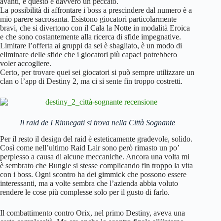
avanti, e questo è davvero un peccato.
La possibilità di affrontare i boss a prescindere dal numero è a
mio parere sacrosanta. Esistono giocatori particolarmente
bravi, che si divertono con il Cala la Notte in modalità Eroica
e che sono costantemente alla ricerca di sfide impegnative.
Limitare l’offerta ai gruppi da sei è sbagliato, è un modo di
eliminare delle sfide che i giocatori più capaci potrebbero
voler accogliere.
Certo, per trovare quei sei giocatori si può sempre utilizzare un
clan o l’app di Destiny 2, ma ci si sente fin troppo costretti.
Il raid de I Rinnegati si trova nella Città Sognante
Per il resto il design del raid è esteticamente gradevole, solido.
Così come nell’ultimo Raid Lair sono però rimasto un po’
perplesso a causa di alcune meccaniche. Ancora una volta mi
è sembrato che Bungie si stesse complicando fin troppo la vita
con i boss. Ogni scontro ha dei gimmick che possono essere
interessanti, ma a volte sembra che l’azienda abbia voluto
rendere le cose più complesse solo per il gusto di farlo.
Il combattimento contro Orix, nel primo Destiny, aveva una