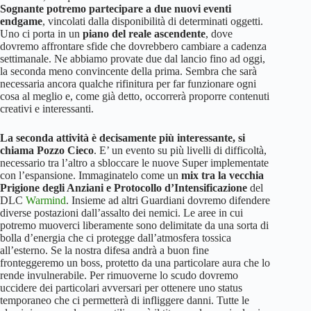
Sognante potremo partecipare a due nuovi eventi
endgame
, vincolati dalla disponibilità di determinati oggetti.
Uno ci porta in un
piano del reale ascendente
, dove
dovremo affrontare sfide che dovrebbero cambiare a cadenza
settimanale. Ne abbiamo provate due dal lancio fino ad oggi,
la seconda meno convincente della prima. Sembra che sarà
necessaria ancora qualche rifinitura per far funzionare ogni
cosa al meglio e, come già detto, occorrerà proporre contenuti
creativi e interessanti.
La seconda attività è decisamente più interessante, si
chiama Pozzo Cieco
. E’ un evento su più livelli di difficoltà,
necessario tra l’altro a sbloccare le nuove Super implementate
con l’espansione. Immaginatelo come un
mix tra la vecchia
Prigione degli Anziani e Protocollo d’Intensificazione
del
DLC
Warmind
. Insieme ad altri Guardiani dovremo difendere
diverse postazioni dall’assalto dei nemici. Le aree in cui
potremo muoverci liberamente sono delimitate da una sorta di
bolla d’energia che ci protegge dall’atmosfera tossica
all’esterno. Se la nostra difesa andrà a buon fine
fronteggeremo un boss, protetto da una particolare aura che lo
rende invulnerabile. Per rimuoverne lo scudo dovremo
uccidere dei particolari avversari per ottenere uno status
temporaneo che ci permetterà di infliggere danni. Tutte le