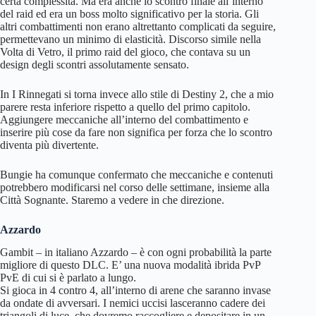
certa complessità. Ma era anche lo scontro finale all’interno
del raid ed era un boss molto significativo per la storia. Gli
altri combattimenti non erano altrettanto complicati da seguire,
permettevano un minimo di elasticità. Discorso simile nella
Volta di Vetro, il primo raid del gioco, che contava su un
design degli scontri assolutamente sensato.
In I Rinnegati si torna invece allo stile di Destiny 2, che a mio
parere resta inferiore rispetto a quello del primo capitolo.
Aggiungere meccaniche all’interno del combattimento e
inserire più cose da fare non significa per forza che lo scontro
diventa più divertente.
Bungie ha comunque confermato che meccaniche e contenuti
potrebbero modificarsi nel corso delle settimane, insieme alla
Città Sognante. Staremo a vedere in che direzione.
Azzardo
Gambit – in italiano Azzardo – è con ogni probabilità la parte
migliore di questo DLC. E’ una nuova modalità ibrida PvP
PvE di cui si è parlato a lungo.
Si gioca in 4 contro 4, all’interno di arene che saranno invase
da ondate di avversari. I nemici uccisi lasceranno cadere dei
triangoli di luce, che dovremo raccogliere e depositare in un