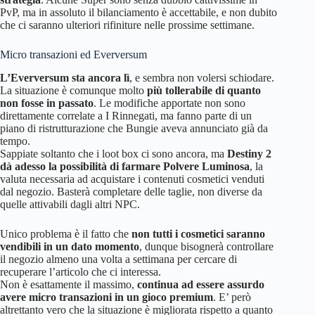
PvP, ma in assoluto il bilanciamento è accettabile, e non dubito
che ci saranno ulteriori rifiniture nelle prossime settimane.
Micro transazioni ed Everversum
L’Everversum sta ancora lì
, e sembra non volersi schiodare.
La situazione è comunque molto
più tollerabile di quanto
non fosse in passato
. Le modifiche apportate non sono
direttamente correlate a I Rinnegati, ma fanno parte di un
piano di ristrutturazione che Bungie aveva annunciato già da
tempo.
Sappiate soltanto che i loot box ci sono ancora, ma
Destiny 2
dà adesso la possibilità di farmare Polvere Luminosa
, la
valuta necessaria ad acquistare i contenuti cosmetici venduti
dal negozio. Basterà completare delle taglie, non diverse da
quelle attivabili dagli altri NPC.
Unico problema è il fatto che
non tutti i cosmetici saranno
vendibili in un dato momento
, dunque bisognerà controllare
il negozio almeno una volta a settimana per cercare di
recuperare l’articolo che ci interessa.
Non è esattamente il massimo,
continua ad essere assurdo
avere micro transazioni in un gioco premium
. E’ però
altrettanto vero che la situazione è migliorata rispetto a quanto