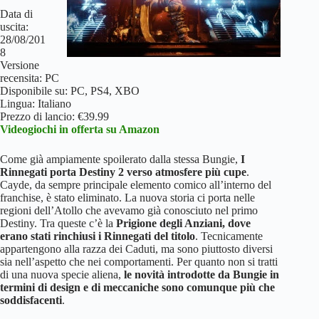
Data di
uscita:
28/08/201
8
Versione
recensita: PC
Disponibile su: PC, PS4, XBO
Lingua: Italiano
Prezzo di lancio: €39.99
Videogiochi in offerta su Amazon
Come già ampiamente spoilerato dalla stessa Bungie,
I
Rinnegati porta Destiny 2 verso atmosfere più cupe
.
Cayde, da sempre principale elemento comico all’interno del
franchise, è stato eliminato. La nuova storia ci porta nelle
regioni dell’Atollo che avevamo già conosciuto nel primo
Destiny. Tra queste c’è la
Prigione degli Anziani, dove
erano stati rinchiusi i Rinnegati del titolo
. Tecnicamente
appartengono alla razza dei Caduti, ma sono piuttosto diversi
sia nell’aspetto che nei comportamenti. Per quanto non si tratti
di una nuova specie aliena,
le novità introdotte da Bungie in
termini di design e di meccaniche sono comunque più che
soddisfacenti
.