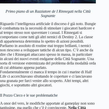
Primo piano di un Razziatore de I Rinnegati nella Città
Sognante
Riguardo l’intelligenza artificiale il discorso è già noto. Bungie
è combattuta tra la necessità di stimolare i giocatori hardcore e
al tempo stesso non spaventare i casual. I Rinnegati si
comportano come tutti gli altri nemici di Destiny 2. La classe
di appartenenza determina lo spettro di azioni possibili.
Parliamo in assoluto di routine mai troppo brillanti, i nemici
non riescono a sviluppare tattiche di alcun tipo. C’è anche da
dire che i Rinnegati attaccano spesso in massa, in particolare
in alcuni dei nuovi eventi endgame della Città Sognante. Una
sorta di versione estremizzata del problema della modalità orda
di cui abbiamo appena parlato.
Fondamentalmente ci manca il tempo in cui i marine di Half
Life ci accerchiavano sfruttando le coperture e ci lanciavano
una granata per farci venire allo scoperto. Altri tempi, altri
giochi, e soprattutto altri giocatori.
Il Pozzo Cieco e le sue problematiche
A onor del vero, le modifiche apportate al gameplay non sono
tantissime, ma quello che c’è è convincente.
Nella Città