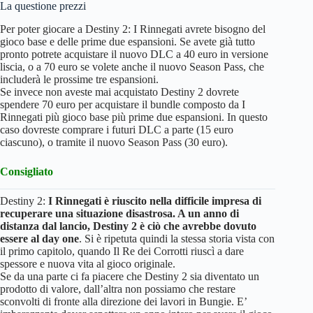
La questione prezzi
Per poter giocare a Destiny 2: I Rinnegati avrete bisogno del
gioco base e delle prime due espansioni. Se avete già tutto
pronto potrete acquistare il nuovo DLC a 40 euro in versione
liscia, o a 70 euro se volete anche il nuovo Season Pass, che
includerà le prossime tre espansioni.
Se invece non aveste mai acquistato Destiny 2 dovrete
spendere 70 euro per acquistare il bundle composto da I
Rinnegati più gioco base più prime due espansioni. In questo
caso dovreste comprare i futuri DLC a parte (15 euro
ciascuno), o tramite il nuovo Season Pass (30 euro).
Consigliato
Destiny 2:
I Rinnegati è riuscito nella difficile impresa di
recuperare una situazione disastrosa. A un anno di
distanza dal lancio, Destiny 2 è ciò che avrebbe dovuto
essere al day one
. Si è ripetuta quindi la stessa storia vista con
il primo capitolo, quando Il Re dei Corrotti riuscì a dare
spessore e nuova vita al gioco originale.
Se da una parte ci fa piacere che Destiny 2 sia diventato un
prodotto di valore, dall’altra non possiamo che restare
sconvolti di fronte alla direzione dei lavori in Bungie. E’