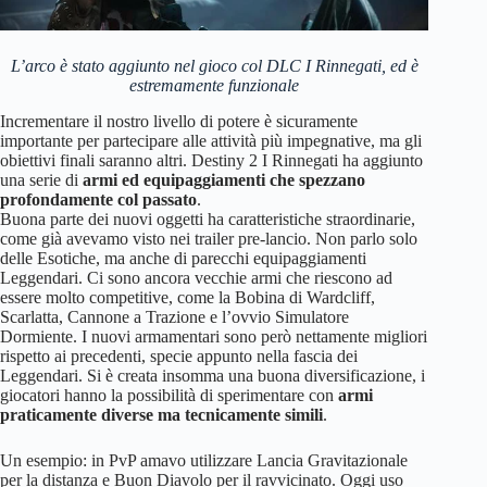
L’arco è stato aggiunto nel gioco col DLC I Rinnegati, ed è
estremamente funzionale
Incrementare il nostro livello di potere è sicuramente
importante per partecipare alle attività più impegnative, ma gli
obiettivi finali saranno altri. Destiny 2 I Rinnegati ha aggiunto
una serie di
armi ed equipaggiamenti che spezzano
profondamente col passato
.
Buona parte dei nuovi oggetti ha caratteristiche straordinarie,
come già avevamo visto nei trailer pre-lancio. Non parlo solo
delle Esotiche, ma anche di parecchi equipaggiamenti
Leggendari. Ci sono ancora vecchie armi che riescono ad
essere molto competitive, come la Bobina di Wardcliff,
Scarlatta, Cannone a Trazione e l’ovvio Simulatore
Dormiente. I nuovi armamentari sono però nettamente migliori
rispetto ai precedenti, specie appunto nella fascia dei
Leggendari. Si è creata insomma una buona diversificazione, i
giocatori hanno la possibilità di sperimentare con
armi
praticamente diverse ma tecnicamente simili
.
Un esempio: in PvP amavo utilizzare Lancia Gravitazionale
per la distanza e Buon Diavolo per il ravvicinato. Oggi uso