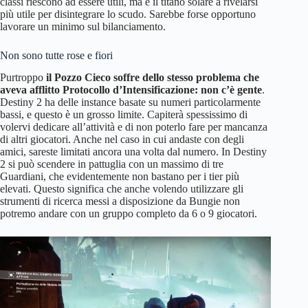
classi riescono ad essere utili, ma è il titano solare a rivelarsi
più utile per disintegrare lo scudo. Sarebbe forse opportuno
lavorare un minimo sul bilanciamento.
Non sono tutte rose e fiori
Purtroppo
il Pozzo Cieco soffre dello stesso problema che
aveva afflitto Protocollo d’Intensificazione: non c’è gente
.
Destiny 2 ha delle instance basate su numeri particolarmente
bassi, e questo è un grosso limite. Capiterà spessissimo di
volervi dedicare all’attività e di non poterlo fare per mancanza
di altri giocatori. Anche nel caso in cui andaste con degli
amici, sareste limitati ancora una volta dal numero. In Destiny
2 si può scendere in pattuglia con un massimo di tre
Guardiani, che evidentemente non bastano per i tier più
elevati. Questo significa che anche volendo utilizzare gli
strumenti di ricerca messi a disposizione da Bungie non
potremo andare con un gruppo completo da 6 o 9 giocatori.