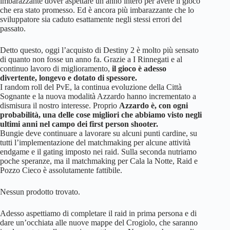
imbarazzante dover aspettare un anno intero per avere il gioco
che era stato promesso. Ed è ancora più imbarazzante che lo
sviluppatore sia caduto esattamente negli stessi errori del
passato.
Detto questo, oggi l’acquisto di Destiny 2 è molto più sensato
di quanto non fosse un anno fa. Grazie a I Rinnegati e al
continuo lavoro di miglioramento,
il gioco è adesso
divertente, longevo e dotato di spessore.
I random roll del PvE, la continua evoluzione della Città
Sognante e la nuova modalità Azzardo hanno incrementato a
dismisura il nostro interesse. Proprio
Azzardo è, con ogni
probabilità, una delle cose migliori che abbiamo visto negli
ultimi anni nel campo dei first person shooter.
Bungie deve continuare a lavorare su alcuni punti cardine, su
tutti l’implementazione del matchmaking per alcune attività
endgame e il gating imposto nei raid. Sulla seconda nutriamo
poche speranze, ma il matchmaking per Cala la Notte, Raid e
Pozzo Cieco è assolutamente fattibile.
Nessun prodotto trovato.
Adesso aspettiamo di completare il raid in prima persona e di
dare un’occhiata alle nuove mappe del Crogiolo, che saranno