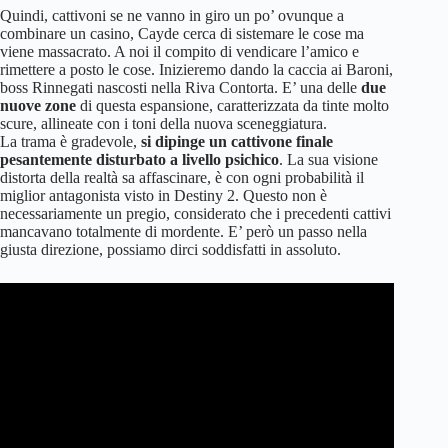
Quindi, cattivoni se ne vanno in giro un po’ ovunque a
combinare un casino, Cayde cerca di sistemare le cose ma
viene massacrato. A noi il compito di vendicare l’amico e
rimettere a posto le cose. Inizieremo dando la caccia ai Baroni,
boss Rinnegati nascosti nella Riva Contorta. E’ una delle
due
nuove zone
di questa espansione, caratterizzata da tinte molto
scure, allineate con i toni della nuova sceneggiatura.
La trama è gradevole,
si dipinge un cattivone finale
pesantemente disturbato a livello psichico
. La sua visione
distorta della realtà sa affascinare, è con ogni probabilità il
miglior antagonista visto in Destiny 2. Questo non è
necessariamente un pregio, considerato che i precedenti cattivi
mancavano totalmente di mordente. E’ però un passo nella
giusta direzione, possiamo dirci soddisfatti in assoluto.