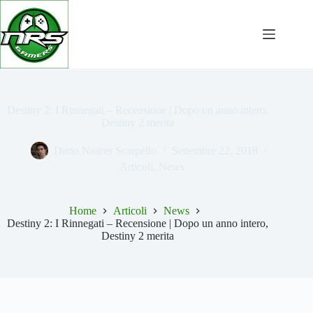
Salta
al
contenuto
Destiny 2: I Rinnegati – Recensione | Dopo un anno intero,
Destiny 2 merita
Dario Naares Scarpello
Settembre 22, 2018
Articoli
,
News
Home
Articoli
News
Destiny 2: I Rinnegati – Recensione | Dopo un anno intero,
Destiny 2 merita