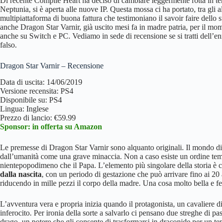
Di recente Compile Heart ha deciso di cambiare leggermente rotta in te
Neptunia, si è aperta alle nuove IP. Questa mossa ci ha portato, tra gli a
multipiattaforma di buona fattura che testimoniano il savoir faire dell
anche Dragon Star Varnir, già uscito mesi fa in madre patria, per il 
anche su Switch e PC. Vediamo in sede di recensione se si tratti dell’e
falso.
Dragon Star Varnir – Recensione
Data di uscita: 14/06/2019
Versione recensita: PS4
Disponibile su: PS4
Lingua: Inglese
Prezzo di lancio: €59.99
Sponsor: in offerta su Amazon
Le premesse di Dragon Star Varnir sono alquanto originali. Il mondo di 
dall’umanità come una grave minaccia. Non a caso esiste un ordine templa
nientepopodimeno che il Papa. L’elemento più singolare della storia è 
dalla nascita
, con un periodo di gestazione che può arrivare fino ai 20
riducendo in mille pezzi il corpo della madre. Una cosa molto bella e f
L’avventura vera e propria inizia quando il protagonista, un cavaliere 
inferocito. Per ironia della sorte a salvarlo ci pensano due streghe di p
drago, un potere che gli consente di trasformarsi in draconide per un temp