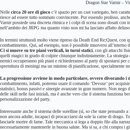
Dragon Star Varnir – Vi
Nelle
circa 20 ore di gioco
c’è spazio per un cast variegato, ben caratt
riesce ad essere tutto sommato convincente. Pur essendo prolisso, anch
Varnir possiede una discreta ritmica e i colpi di scena sono dosati con 
nell’ambito dei JRPG ma quanto visto non mi ha lasciato affatto deluso
In termini strutturali molto viene ripreso da Death End Re;Quest, con qu
combattimento. Qui, ad esempio, non è possibile muoversi all’interno d
Ci si muove su tre piani verticali, in turni statici
, con gli attacchi fi
quelli magici in grado di colpire chiunque indistintamente. La strategia c
nemici occuperanno più piani e richiederanno al party di spostarsi per c
spremitura di meningi ma un minimo di pianificazione, specialmente nell
La progressione avviene in modo particolare, ovvero divorando i dr
combattimento, infatti, potremo usare il comando ‘Devour’ per acquisire
statistici, bonus passivi e sinergie avanzate in gran numero. Non nego di
delle skill nelle fasi iniziali, ma è anche vero che il sistema funziona 
personalizzazione del party.
Interessante anche il sistema delle sorelline (sì, so che state pensando 
non ancora adulte, incapaci di procacciarsi da sole la carne di drago. To
lasciarle morire di fame. Tale meccanica si lega a doppio filo alla narra
necessariamente mantenerle in buona salute. Ma si sa, a chi compra i g