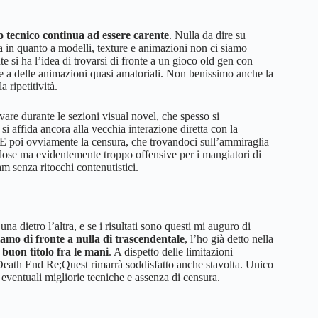
o tecnico continua ad essere carente
. Nulla da dire su
 ma in quanto a modelli, texture e animazioni non ci siamo
e si ha l’idea di trovarsi di fronte a un gioco old gen con
me a delle animazioni quasi amatoriali. Non benissimo anche la
 ripetitività.
lvare durante le sezioni visual novel, che spesso si
 si affida ancora alla vecchia interazione diretta con la
. E poi ovviamente la censura, che trovandoci sull’ammiraglia
ose ma evidentemente troppo offensive per i mangiatori di
m senza ritocchi contenutistici.
 dietro l’altra, e se i risultati sono questi mi auguro di
mo di fronte a nulla di trascendentale
, l’ho già detto nella
buon titolo fra le mani
. A dispetto delle limitazioni
to Death End Re;Quest rimarrà soddisfatto anche stavolta. Unico
 eventuali migliorie tecniche e assenza di censura.