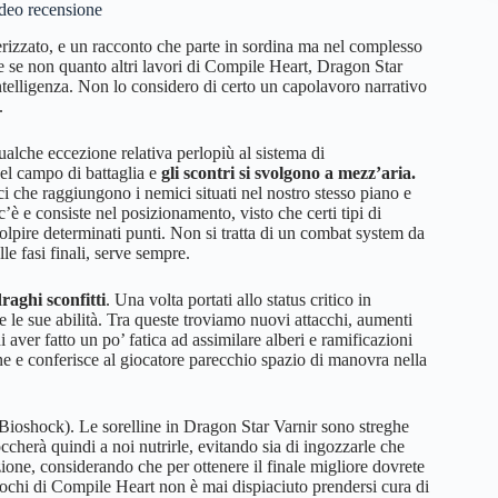
deo recensione
erizzato, e un racconto che parte in sordina ma nel complesso
e se non quanto altri lavori di Compile Heart, Dragon Star
intelligenza. Non lo considero di certo un capolavoro narrativo
.
alche eccezione relativa perlopiù al sistema di
el campo di battaglia e
gli scontri si svolgono a mezz’aria.
sici che raggiungono i nemici situati nel nostro stesso piano e
’è e consiste nel posizionamento, visto che certi tipi di
olpire determinati punti. Non si tratta di un combat system da
e fasi finali, serve sempre.
aghi sconfitti
. Una volta portati allo status critico in
 le sue abilità. Tra queste troviamo nuovi attacchi, aumenti
 aver fatto un po’ fatica ad assimilare alberi e ramificazioni
bene e conferisce al giocatore parecchio spazio di manovra nella
a Bioshock). Le sorelline in Dragon Star Varnir sono streghe
ccherà quindi a noi nutrirle, evitando sia di ingozzarle che
zione, considerando che per ottenere il finale migliore dovrete
iochi di Compile Heart non è mai dispiaciuto prendersi cura di