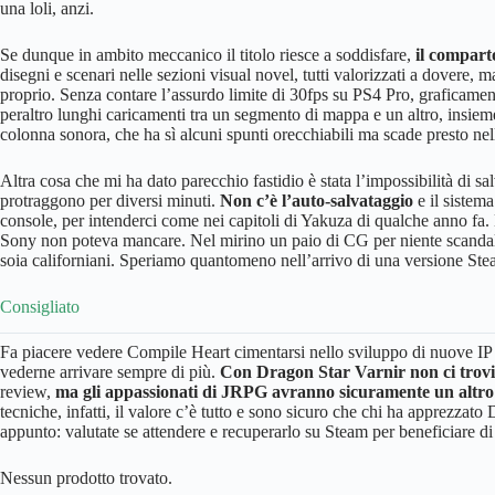
una loli, anzi.
Se dunque in ambito meccanico il titolo riesce a soddisfare,
il compart
disegni e scenari nelle sezioni visual novel, tutti valorizzati a dovere,
proprio. Senza contare l’assurdo limite di 30fps su PS4 Pro, graficament
peraltro lunghi caricamenti tra un segmento di mappa e un altro, insie
colonna sonora, che ha sì alcuni spunti orecchiabili ma scade presto nella
Altra cosa che mi ha dato parecchio fastidio è stata l’impossibilità di sa
protraggono per diversi minuti.
Non c’è l’auto-salvataggio
e il sistema
console, per intenderci come nei capitoli di Yakuza di qualche anno fa
Sony non poteva mancare. Nel mirino un paio di CG per niente scandal
soia californiani. Speriamo quantomeno nell’arrivo di una versione Stea
Consigliato
Fa piacere vedere Compile Heart cimentarsi nello sviluppo di nuove IP una
vederne arrivare sempre di più.
Con Dragon Star Varnir non ci trovia
review,
ma gli appassionati di JRPG avranno sicuramente un altro 
tecniche, infatti, il valore c’è tutto e sono sicuro che chi ha apprezza
appunto: valutate se attendere e recuperarlo su Steam per beneficiare di
Nessun prodotto trovato.