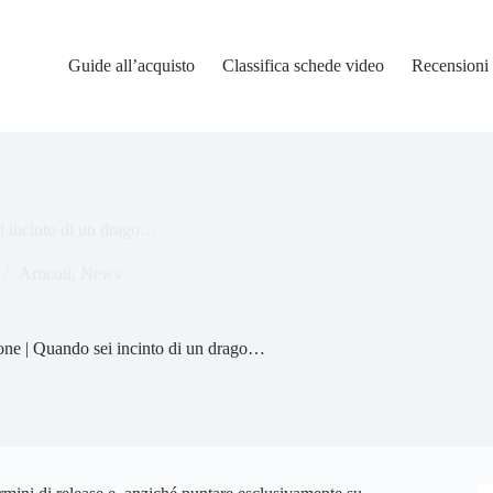
Guide all’acquisto
Classifica schede video
Recensioni
i incinto di un drago…
Articoli
,
News
one | Quando sei incinto di un drago…