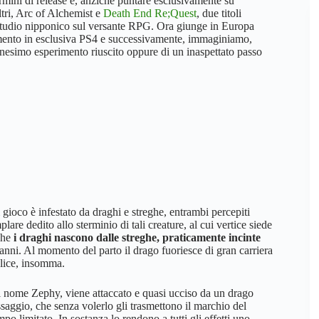
rmini di release e, anziché puntare esclusivamente su
ltri, Arc of Alchemist e
Death End Re;Quest
, due titoli
o studio nipponico sul versante RPG. Ora giunge in Europa
momento in esclusiva PS4 e successivamente, immaginiamo,
nnesimo esperimento riuscito oppure di un inaspettato passo
gioco è infestato da draghi e streghe, entrambi percepiti
re dedito allo sterminio di tali creature, al cui vertice siede
che
i draghi nascono dalle streghe, praticamente incinte
 anni. Al momento del parto il drago fuoriesce di gran carriera
elice, insomma.
di nome Zephy, viene attaccato e quasi ucciso da un drago
assaggio, che senza volerlo gli trasmettono il marchio del
o limitato. In sostanza lo rendono a tutti gli effetti uno