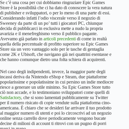
Se c’è una cosa per cui dobbiamo ringraziare Epic Games
Store è la possibilità che ci ha dato di conoscere la vera natura
di publisher e sviluppatori, o per lo meno di una parte di essi.
Considerando infatti l’odio viscerale verso il negozio di
Sweeney da parte di un po’ tutti i giocatori PC, chiunque
decida di pubblicarci in esclusiva mette a nudo la propria
avarizia e il menefreghismo verso il pubblico pagante.
Avevamo già parlato in
articoli precedenti
di come in realtà
quella della percentuale di profitto superiore su Epic Games
Store sia un vero vantaggio solo per le tasche di gentaglia
come 2K e Ubisoft, che navigano già nei quattrini esentasse e
che hanno comunque dietro una folta schiera di acquirenti.
Nel caso degli indipendenti, invece, la maggior parte degli
incassi deriva da Nintendo eShop e Steam, due piattaforme
popolarissime e popolatissime in cui persino un indie mediocre
riesce a generare un utile minimo. Su Epic Games Store tutto
ciò non accade, e lo testimoniano sviluppatori come quelli di
Satisfactory
, che si sono lamentati pubblicamente su Twitter
per il numero risicato di copie vendute sulla piattaforma cino-
americana. È chiaro che se desideri far arrivare il tuo prodotto
al maggior numero di utenti e poi lo circoscrivi ad un negozio
online senza carrello dove periodicamente vengono bucate
decine di milioni di account ti ritrovi con un pugno di porri
marci in mano.