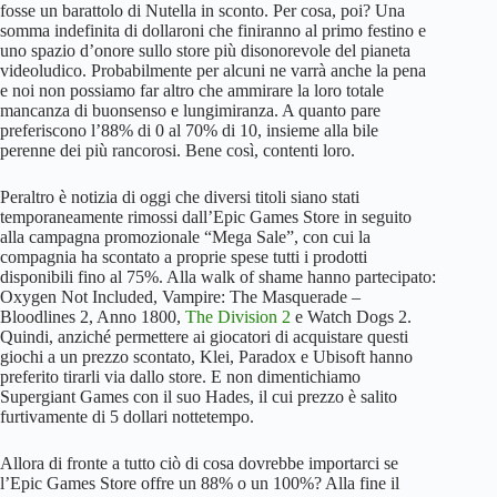
fosse un barattolo di Nutella in sconto. Per cosa, poi? Una
somma indefinita di dollaroni che finiranno al primo festino e
uno spazio d’onore sullo store più disonorevole del pianeta
videoludico. Probabilmente per alcuni ne varrà anche la pena
e noi non possiamo far altro che ammirare la loro totale
mancanza di buonsenso e lungimiranza. A quanto pare
preferiscono l’88% di 0 al 70% di 10, insieme alla bile
perenne dei più rancorosi. Bene così, contenti loro.
Peraltro è notizia di oggi che diversi titoli siano stati
temporaneamente rimossi dall’Epic Games Store in seguito
alla campagna promozionale “Mega Sale”, con cui la
compagnia ha scontato a proprie spese tutti i prodotti
disponibili fino al 75%. Alla walk of shame hanno partecipato:
Oxygen Not Included, Vampire: The Masquerade –
Bloodlines 2, Anno 1800,
The Division 2
e Watch Dogs 2.
Quindi, anziché permettere ai giocatori di acquistare questi
giochi a un prezzo scontato, Klei, Paradox e Ubisoft hanno
preferito tirarli via dallo store. E non dimentichiamo
Supergiant Games con il suo Hades, il cui prezzo è salito
furtivamente di 5 dollari nottetempo.
Allora di fronte a tutto ciò di cosa dovrebbe importarci se
l’Epic Games Store offre un 88% o un 100%? Alla fine il