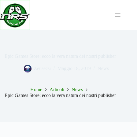
Salta
al
contenuto
Epic Games Store: ecco la vera natura dei nostri publisher
Zeusecsi
Maggio 18, 2019
News
Home
Articoli
News
Epic Games Store: ecco la vera natura dei nostri publisher