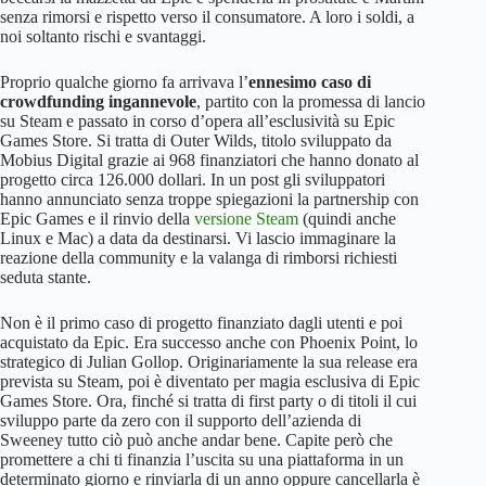
senza rimorsi e rispetto verso il consumatore. A loro i soldi, a
noi soltanto rischi e svantaggi.
Proprio qualche giorno fa arrivava l’
ennesimo caso di
crowdfunding ingannevole
, partito con la promessa di lancio
su Steam e passato in corso d’opera all’esclusività su Epic
Games Store. Si tratta di Outer Wilds, titolo sviluppato da
Mobius Digital grazie ai 968 finanziatori che hanno donato al
progetto circa 126.000 dollari. In un post gli sviluppatori
hanno annunciato senza troppe spiegazioni la partnership con
Epic Games e il rinvio della
versione Steam
(quindi anche
Linux e Mac) a data da destinarsi. Vi lascio immaginare la
reazione della community e la valanga di rimborsi richiesti
seduta stante.
Non è il primo caso di progetto finanziato dagli utenti e poi
acquistato da Epic. Era successo anche con Phoenix Point, lo
strategico di Julian Gollop. Originariamente la sua release era
prevista su Steam, poi è diventato per magia esclusiva di Epic
Games Store. Ora, finché si tratta di first party o di titoli il cui
sviluppo parte da zero con il supporto dell’azienda di
Sweeney tutto ciò può anche andar bene. Capite però che
promettere a chi ti finanzia l’uscita su una piattaforma in un
determinato giorno e rinviarla di un anno oppure cancellarla è