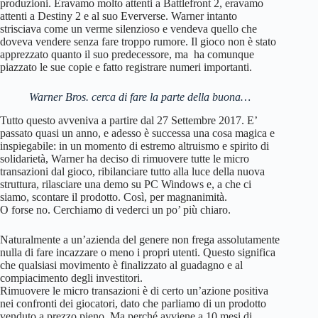
produzioni. Eravamo molto attenti a Battlefront 2, eravamo
attenti a Destiny 2 e al suo Eververse. Warner intanto
strisciava come un verme silenzioso e vendeva quello che
doveva vendere senza fare troppo rumore. Il gioco non è stato
apprezzato quanto il suo predecessore, ma ha comunque
piazzato le sue copie e fatto registrare numeri importanti.
Warner Bros. cerca di fare la parte della buona…
Tutto questo avveniva a partire dal 27 Settembre 2017. E’
passato quasi un anno, e adesso è successa una cosa magica e
inspiegabile: in un momento di estremo altruismo e spirito di
solidarietà, Warner ha deciso di rimuovere tutte le micro
transazioni dal gioco, ribilanciare tutto alla luce della nuova
struttura, rilasciare una demo su PC Windows e, a che ci
siamo, scontare il prodotto. Così, per magnanimità.
O forse no. Cerchiamo di vederci un po’ più chiaro.
Naturalmente a un’azienda del genere non frega assolutamente
nulla di fare incazzare o meno i propri utenti. Questo significa
che qualsiasi movimento è finalizzato al guadagno e al
compiacimento degli investitori.
Rimuovere le micro transazioni è di certo un’azione positiva
nei confronti dei giocatori, dato che parliamo di un prodotto
venduto a prezzo pieno. Ma perché avviene a 10 mesi di