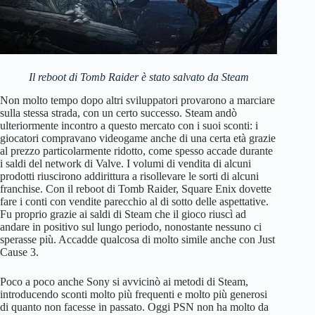
Il reboot di Tomb Raider è stato salvato da Steam
Non molto tempo dopo altri sviluppatori provarono a marciare
sulla stessa strada, con un certo successo. Steam andò
ulteriormente incontro a questo mercato con i suoi sconti: i
giocatori compravano videogame anche di una certa età grazie
al prezzo particolarmente ridotto, come spesso accade durante
i saldi del network di Valve. I volumi di vendita di alcuni
prodotti riuscirono addirittura a risollevare le sorti di alcuni
franchise. Con il reboot di Tomb Raider, Square Enix dovette
fare i conti con vendite parecchio al di sotto delle aspettative.
Fu proprio grazie ai saldi di Steam che il gioco riuscì ad
andare in positivo sul lungo periodo, nonostante nessuno ci
sperasse più. Accadde qualcosa di molto simile anche con Just
Cause 3.
Poco a poco anche Sony si avvicinò ai metodi di Steam,
introducendo sconti molto più frequenti e molto più generosi
di quanto non facesse in passato. Oggi PSN non ha molto da