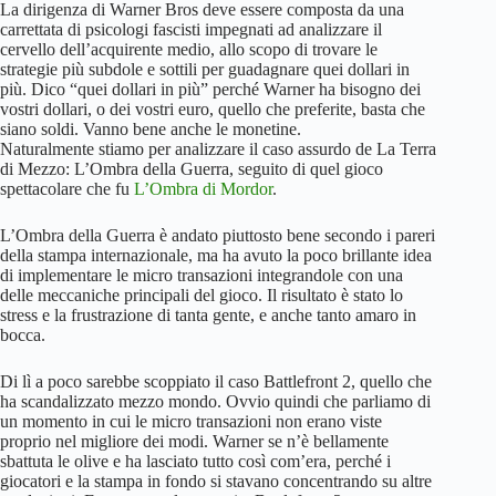
La dirigenza di Warner Bros deve essere composta da una
carrettata di psicologi fascisti impegnati ad analizzare il
cervello dell’acquirente medio, allo scopo di trovare le
strategie più subdole e sottili per guadagnare quei dollari in
più. Dico “quei dollari in più” perché Warner ha bisogno dei
vostri dollari, o dei vostri euro, quello che preferite, basta che
siano soldi. Vanno bene anche le monetine.
Naturalmente stiamo per analizzare il caso assurdo de La Terra
di Mezzo: L’Ombra della Guerra, seguito di quel gioco
spettacolare che fu
L’Ombra di Mordor
.
L’Ombra della Guerra è andato piuttosto bene secondo i pareri
della stampa internazionale, ma ha avuto la poco brillante idea
di implementare le micro transazioni integrandole con una
delle meccaniche principali del gioco. Il risultato è stato lo
stress e la frustrazione di tanta gente, e anche tanto amaro in
bocca.
Di lì a poco sarebbe scoppiato il caso Battlefront 2, quello che
ha scandalizzato mezzo mondo. Ovvio quindi che parliamo di
un momento in cui le micro transazioni non erano viste
proprio nel migliore dei modi. Warner se n’è bellamente
sbattuta le olive e ha lasciato tutto così com’era, perché i
giocatori e la stampa in fondo si stavano concentrando su altre