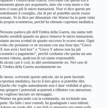
riguardo l’Ombra della Guerra. Dicevano che questo era il
momento giusto per acquistarlo, dato che costa meno e che
non ci sono più le micro transazioni. Non vi dico questo per
sottolineare il consiglio, che di per sé potrebbe anche essere
sensato. Ve lo dico per dimostrare che Warner ha in parte vinto
la propria scommessa, perché ha ottenuto copertura mediatica.
Nessuno parlava più dell’Ombra della Guerra, ma siamo tutti
molto sensibili quando un gioco rimuove le micro transazioni,
siamo ancora scottati da quanto successo lo scorso anno. Ogni
volta che possiamo ce ne usciamo con una frase tipo “Gioco
X non avrà i loot box” o “Gioco Y adesso non ha più
cosmetici a pagamento”, perché crediamo che questa sia una
nostra vittoria, qualcosa di cui siamo responsabili.
In alcuni casi è così, in altri assolutamente no. Nel caso di
L’Ombra della Guerra assolutamente no.
Io stesso, scrivendo questo articolo, sto in parte facendo
copertura mediatica, faccio il loro gioco si potrebbe dire.
Quello che voglio naturalmente non è dare visibilità al gioco,
ma spingere i potenziali acquirenti a riflettere con attenzione,
se vogliono lasciare un messaggio.
Warner sta giocando con la community, sta recitando una
parte. Ha fatto i suoi comodi, ha guadagnato i suoi milioni.
Adesso ne vuole altri, e per farli vi appoggia una mano sulla