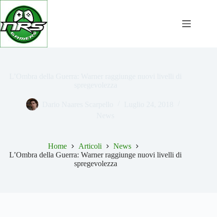
Salta
al
contenuto
L’Ombra della Guerra: Warner raggiunge nuovi livelli di
spregevolezza
Dario Naares Scarpello
Luglio 24, 2018
News
Home
Articoli
News
L’Ombra della Guerra: Warner raggiunge nuovi livelli di
spregevolezza