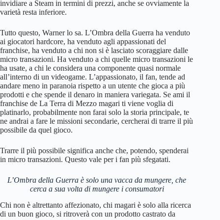
invidiare a Steam in termini di prezzi, anche se ovviamente la
varietà resta inferiore.
Tutto questo, Warner lo sa. L’Ombra della Guerra ha venduto
ai giocatori hardcore, ha venduto agli appassionati del
franchise, ha venduto a chi non si è lasciato scoraggiare dalle
micro transazioni. Ha venduto a chi quelle micro transazioni le
ha usate, a chi le considera una componente quasi normale
all’interno di un videogame. L’appassionato, il fan, tende ad
andare meno in paranoia rispetto a un utente che gioca a più
prodotti e che spende il denaro in maniera variegata. Se ami il
franchise de La Terra di Mezzo magari ti viene voglia di
platinarlo, probabilmente non farai solo la storia principale, te
ne andrai a fare le missioni secondarie, cercherai di trarre il più
possibile da quel gioco.
Trarre il più possibile significa anche che, potendo, spenderai
in micro transazioni. Questo vale per i fan più sfegatati.
L’Ombra della Guerra è solo una vacca da mungere, che
cerca a sua volta di mungere i consumatori
Chi non è altrettanto affezionato, chi magari è solo alla ricerca
di un buon gioco, si ritroverà con un prodotto castrato da