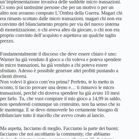
un’implementazione invasiva delle suddette micro transazioni.
Ci sono poi tantissime persone che per un motivo o per un
altro non avranno comprato L’Ombra della Guerra. Magari chi
era rimasto scottato dalle micro transazioni, magari chi non era
convinto del bilanciamento proprio per via del nuovo sistema
di monetizzazione, o chi aveva altro da giocare, o chi non era
proprio convinto dell’acquisto e aspettava un qualche taglio
prezzo.
Fondamentalmente il discorso che deve essere chiaro è uno:
Warner ha già venduto il gioco a chi voleva e poteva spendere
in micro transazioni, ha già venduto a chi poteva essere
sfruttato. Adesso è possibile generare altri profitti puntando a
clienti diversi.
Non volevi il gioco com’era prima? Perfetto, te lo metto in
sconto, ti faccio provare una demo e… ti rimuovo le micro
transazioni, perché chi doveva spendere ha già avuto 10 mesi
per farlo. Tu, che vuoi comprare il mio gioco a 14,99 in saldo,
non spenderesti comunque un centesimo, non ha senso che io
le mantenga. E se devo rimuoverle ho certamente bisogno di
ribilanciare tutto il macello che avevo creato al lancio.
Ma aspetta, facciamo di meglio. Facciamo la parte dei buoni;
facciamo che noi ascoltiamo la community, che abbiamo