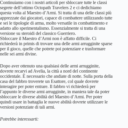
Continuiamo con i nostri articoli per sbloccare tutte le classi
segrete dell’ottimo Octopath Travelers 2 e ci dedichiamo
questa volta al Maestro d’Armi. Si tratta di una delle classi più
apprezzate dai giocatori, capace di combattere utilizzando tutte
e sei le tipologie di arma, molto versatile in combattimento e
adatto allo sperimentalismo. Essenzialmente si tratta di una
versione su steroidi del classico Guerriero.
Sbloccare il Maestro d’Armi non è affatto difficile. Ci
richiederà in primis di trovare una delle armi arrugginite sparse
per il gioco, quelle che potrete poi potenziare e trasformare
nelle sei armi divine.
Dopo aver ottenuto una qualsiasi delle armi arrugginite,
dovrete recarvi ad Avelia, la città a nord del continente
occidentale. È necessario che andiate di notte. Sulla porta della
casa del fabbro troverete un Esattore, col quale dovrete
interagire per poter entrare. Il fabbro vi richiederà per
l’appunto le diverse armi arrugginite, in maniera tale da poter
sbloccare le diverse abilità del Maestro d’Armi. Per poter
quindi usare in battaglia le nuove abilità dovrete utilizzare le
versioni potenziate di tali armi.
Potrebbe interessarti: