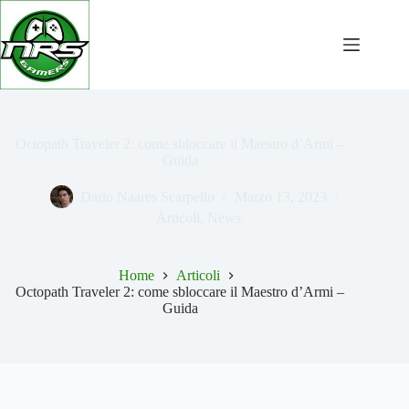
Salta
al
contenuto
Octopath Traveler 2: come sbloccare il Maestro d’Armi –
Guida
Dario Naares Scarpello
Marzo 13, 2023
Articoli
,
News
Home
Articoli
Octopath Traveler 2: come sbloccare il Maestro d’Armi –
Guida