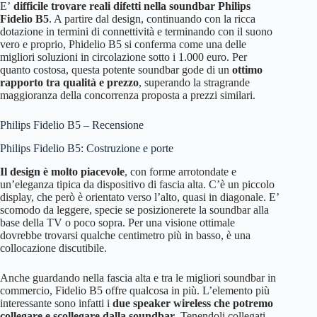
E’
difficile trovare reali difetti nella soundbar Philips
Fidelio B5
. A partire dal design, continuando con la ricca
dotazione in termini di connettività e terminando con il suono
vero e proprio, Phidelio B5 si conferma come una delle
migliori soluzioni in circolazione sotto i 1.000 euro. Per
quanto costosa, questa potente soundbar gode di un
ottimo
rapporto tra qualità e prezzo
, superando la stragrande
maggioranza della concorrenza proposta a prezzi similari.
Philips Fidelio B5 – Recensione
Philips Fidelio B5: Costruzione e porte
Il design è molto piacevole
, con forme arrotondate e
un’eleganza tipica da dispositivo di fascia alta. C’è un piccolo
display, che però è orientato verso l’alto, quasi in diagonale. E’
scomodo da leggere, specie se posizionerete la soundbar alla
base della TV o poco sopra. Per una visione ottimale
dovrebbe trovarsi qualche centimetro più in basso, è una
collocazione discutibile.
Anche guardando nella fascia alta e tra le migliori soundbar in
commercio, Fidelio B5 offre qualcosa in più. L’elemento più
interessante sono infatti i
due speaker wireless che potremo
collegare e scollegare dalla soundbar
. Tenendoli collegati