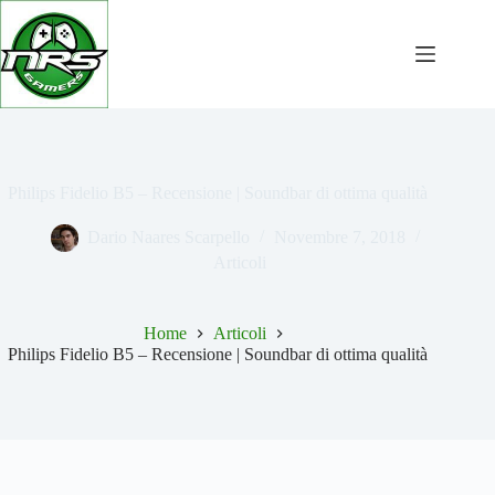
Salta
al
contenuto
Philips Fidelio B5 – Recensione | Soundbar di ottima qualità
Dario Naares Scarpello
Novembre 7, 2018
Articoli
Home
Articoli
Philips Fidelio B5 – Recensione | Soundbar di ottima qualità