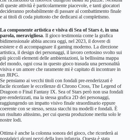
di queste attività è particolarmente piacevole, e tanti giocatori
decideranno probabilmente di passare al combattimento finale
e ai titoli di coda piuttosto che dedicarsi al completismo.
La componente artistica e visiva di Sea of Stars è, in una
parola, meravigliosa
. Il gioco testimonia come la grafica
bidimensionale abbia ancora oggi, nel 2023, il dovere di
esistere e di accompagnare il gaming moderno. La direzione
artistica, il design dei personaggi, il lavoro certosino svolto sui
più piccoli elementi delle ambientazioni, la bellissima mappa
del mondo, ogni cosa in questo gioco trasuda una personalità
visiva e un amore che raramente mi è capitato di incontrare in
un JRPG.
Se pensiamo ai vecchi titoli con fondali pre-renderizzati è
facile ricordare le eccellenze di Chrono Cross, The Legend of
Dragoon o Final Fantasy IX. Sea of Stars però non usa fondali
pre-renderizzati, ma la stessa grafica 2D dei personaggi,
raggiungendo un impatto visivo finale straordinario eppure
coerente con se stesso, senza stacchi tra modelli e fondali. È
un risultato altissimo, per cui questa produzione merita solo le
nostre lodi.
Ottima è anche la colonna sonora del gioco, che ricorderà ai
nostalgici alcuni pezzi della loro infanzia. Questa è stata