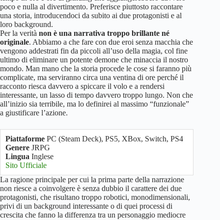
poco e nulla al divertimento. Preferisce piuttosto raccontare
una storia, introducendoci da subito ai due protagonisti e al
loro background.
Per la verità
non è una narrativa troppo brillante né
originale
. Abbiamo a che fare con due eroi senza macchia che
vengono addestrati fin da piccoli all’uso della magia, col fine
ultimo di eliminare un potente demone che minaccia il nostro
mondo. Man mano che la storia procede le cose si faranno più
complicate, ma serviranno circa una ventina di ore perché il
racconto riesca davvero a spiccare il volo e a rendersi
interessante, un lasso di tempo davvero troppo lungo. Non che
all’inizio sia terribile, ma lo definirei al massimo “funzionale”
a giustificare l’azione.
Piattaforme
PC (Steam Deck), PS5, XBox, Switch, PS4
Genere
JRPG
Lingua
Inglese
Sito Ufficiale
La ragione principale per cui la prima parte della narrazione
non riesce a coinvolgere è senza dubbio il carattere dei due
protagonisti, che risultano troppo robotici, monodimensionali,
privi di un background interessante o di quei processi di
crescita che fanno la differenza tra un personaggio mediocre