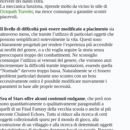
ricevere dei danni extra.
La meccanica funziona, riprende molto da vicino lo stile di
Octopath Traveler
, ma riesce comunque a garantire scontri
piacevoli.
Il livello di difficoltà può essere modificato a piacimento
sia
attraverso menu, che tramite l’utilizzo di particolari oggetti che
possono semplificarci notevolmente la vita. Questi sono
chiaramente progettati per rendere l’esperienza più accessibile
ai neofiti del genere, o a chi voglia seguire la storia senza
preoccuparsi troppo dei combattimenti. Ne sconsiglio
comunque l’utilizzo ai veterani del genere, che vorranno anzi
incrementare la difficoltà tramite impostazioni, essendo quella
“Normale” davvero troppo bassa. Naturalmente se ci fossero
problemi particolari durante uno scontro con un boss
eccessivamente ostico è possibile modificare nuovamente i
parametri in base alle proprie necessità.
Sea of Stars offre alcuni contenuti endgame
, che però non
sono quantitativamente o qualitativamente paragonabili a
quelli di un Final Fantasy della vecchia scuola o anche al più
recente Chained Echoes. Tutto si riduce alla ricerca di certi
oggetti collezionabili sparsi per il mondo di gioco, alla
costruzione di un villaggio e alla ricerca di determinati oggetti
che richiedono di risolvere dungeon basati su puzzle. Nessuna