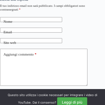
Il tuo indirizzo email non sarà pubblicato.
I campi obbligatori sono
contrassegnati
*
Nome
Email
Sito web
Aggiungi commento
*
Questo sito utilizza i cookie necessari per integrare i video di
Invia commento
Leggi di più
YouTube. Dai il consenso?