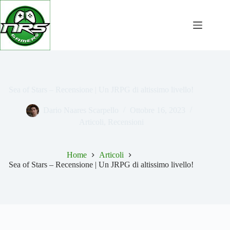
Salta
al
contenuto
Sea of Stars – Recensione | Un JRPG di altissimo livello!
Dario Naares Scarpello
Ottobre 16, 2023
Articoli
,
Recensioni
Home
Articoli
Sea of Stars – Recensione | Un JRPG di altissimo livello!