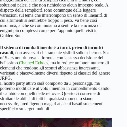
soluzioni palesi e che non richiedono alcun impegno reale. A
dispetto della semplicità sono comunque delle leggere
variazioni sul tema che interrompono un senso di linearità di
cui altrimenti si sentirebbe troppo il peso. Va bene così
insomma, anche se continuiamo a sentire la mancanza di
enigmi più complessi come per l’appunto quelli visti in
Golden Sun.
Il sistema di combattimento è a turni, privo di incontri
casuali
, con avversari chiaramente visibili sullo schermo. Sea
of Stars non rinnova la formula con la stessa decisione del
bellissimo
Chained Echoes
, ma introduce un buon numero di
elementi che rendono gli scontri abbastanza interessanti,
variegati e piacevolmente diversi rispetto ai classici del genere
JRPG.
Il nostro party attivo sarà composto da 3 personaggi, ma
potremo modificare al volo i membri in combattimento dando
il cambio con quelli nelle retrovie. Questo ci consente di
sfruttare le abilità di tutti in qualsiasi momento siano
necessarie, prediligendo magari attacchi basati su elementi
specifici o su target multipli.