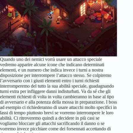
Quando uno dei nemici vorrà usare un attacco speciale
vedremo apparire alcune icone che indicano determinati
elementi, e un numero che indica invece i turni a nostra
disposizione per interrompere l’attacco stesso. Se colpiremo
l’avversario con i giusti elementi entro i turni richiesti
interromperemo del tutto la sua abilità speciale, guadagnando
turni extra per infliggere danni indisturbati. Va da sé che gli
elementi richiesti di volta in volta cambieranno in base al tipo
di avversario e alla potenza della mossa in preparazione. I boss
ad esempio ci richiederanno di usare attacchi molto specifici in
lassi di tempo piuttosto brevi se vorremo interrompere le loro
abilità. Ci ritroveremo quindi a decidere in più casi se
vogliamo bloccare gli attacchi sacrificando il danno o se
vorremo invece picchiare come dei forsennati accettando di