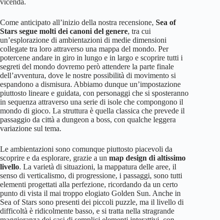
vicenda.
Come anticipato all’inizio della nostra recensione,
Sea of
Stars segue molti dei canoni del genere
, tra cui
un’esplorazione di ambientazioni di medie dimensioni
collegate tra loro attraverso una mappa del mondo. Per
potercene andare in giro in lungo e in largo e scoprire tutti i
segreti del mondo dovremo però attendere la parte finale
dell’avventura, dove le nostre possibilità di movimento si
espandono a dismisura. Abbiamo dunque un’impostazione
piuttosto lineare e guidata, con personaggi che si sposteranno
in sequenza attraverso una serie di isole che compongono il
mondo di gioco. La struttura è quella classica che prevede il
passaggio da città a dungeon a boss, con qualche leggera
variazione sul tema.
Le ambientazioni sono comunque piuttosto piacevoli da
scoprire e da esplorare, grazie a un
map design di altissimo
livello
. La varietà di situazioni, la mappatura delle aree, il
senso di verticalismo, di progressione, i passaggi, sono tutti
elementi progettati alla perfezione, ricordando da un certo
punto di vista il mai troppo elogiato Golden Sun. Anche in
Sea of Stars sono presenti dei piccoli puzzle, ma il livello di
difficoltà è ridicolmente basso, e si tratta nella stragrande
maggioranza dei casi di semplici elementi interattivi, con