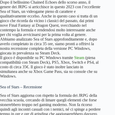
Dopo il bellissimo Chained Echoes dello scorso anno, il
genere dei JRPG si arricchisce in questo 2023 con l’eccellente
Sea of Stars, un videogame pieno di carattere e
qualitativamente eccelso. Anche in questo caso si tratta di un
gioco che ricorda da vicino i classici del passato, dai primi
nove Final Fantasy ai Dragon Quest, svecchiando nel
contempo la formula e rendendosi molto interessante anche
per chi voglia avvicinarsi per la prima volta al genere.
Abbiamo analizzato Sea of Stars approfonditamente e, dopo
averlo completato in circa 35 ore, siamo pronti a offrirvi la
nostra recensione completa della versione PC Windows,
giocata in prevalenza su Steam Deck.
Il gioco è disponibile su PC Windows tramite
Steam
(piena
compatibilità con Steam Deck), PS5, Xbox, Switch e PS4, al
costo di circa 35€. Il gioco è stato inoltre lanciato in
simultanea anche su Xbox Game Pass, sia su console che su
Windows.
Sea of Stars – Recensione
Sea of Stars aggiorna con rispetto la formula dei JRPG della
vecchia scuola, cercando di limare quegli elementi che forse
stonerebbero troppo nel gaming moderno. Non fa ricorso
quindi agli incontri casuali con i nemici, né ci spinge a perdere
tempo in ore e ore di grinding che aggiungerebbero davvero