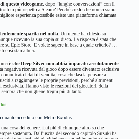
o di questo videogame
, dopo “lunghe conversazioni” con il
roiti in più rispetto a Steam? Perché credo che non ci siano
 migliore esperienza possibile esiste una piattaforma chiamata
dentemente sparita nel nulla
. Un utente ha chiesto su
unque ricevuto la sua copia su disco. La risposta è stata che
are su Epic Store. E volete sapere in base a quale criterio? …
i così stamattina.
prima è
che Deep Silver non abbia imparato assolutamente
ità negativa ricevuta dal gioco dopo essere diventato esclusiva
 comunicato i dati di vendita, cosa che lascia pensare a
sciti a raggiungere le proprie previsioni, perché altrimenti
 esclusività. Hanno visto le reazioni dei giocatori, della
 sembra che non gliene freghi più di tanto.
da quanto acceduto con Metro Exodus
una cosa del genere. Lui più di chiunque altro sa che
sempre sostenuto. Dall’uscita del secondo capitolo Suzuki ha
ieste dei giocatori, chi gli chiedeva se avrebbe voluto dare una