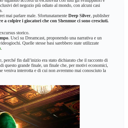
siglando accordi di esclusività con tutti gli sviluppatori e
lusivi del negozio più odiato al mondo, con alcuni casi
a.
rei mai parlare male. Sfortunatamente
Deep Silver
, publisher
e a colpire i giocatori che con Shenmue ci sono cresciuti.
excursus storico.
tempo
. Uscì su Dreamcast, proponendo una narrativa e un
videogiochi. Quelle stesse basi sarebbero state utilizzate
a
.
 perché fin dall’inizio era stato dichiarato che il racconto di
di questo grande finale, un finale che, per motivi economici,
che veniva interrotta e di cui non avremmo mai conosciuto la