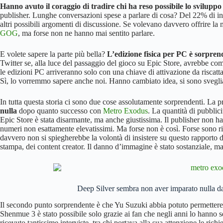
Hanno avuto il coraggio di tradire chi ha reso possibile lo svilupp
publisher. Lunghe conversazioni spese a parlare di cosa? Del 22% di int
altri possibili argomenti di discussione. Se volevano davvero offrire la
GOG
, ma forse non ne hanno mai sentito parlare.
E volete sapere la parte più bella?
L’edizione fisica per PC è sorpren
Twitter se, alla luce del passaggio del gioco su Epic Store, avrebbe com
le edizioni PC arriveranno solo con una chiave di attivazione da riscatt
Sì, lo vorremmo sapere anche noi. Hanno cambiato idea, si sono svegliat
In tutta questa storia ci sono due cose assolutamente sorprendenti. La 
nulla
dopo quanto successo con
Metro Exodus
. La quantità di pubblic
Epic Store è stata disarmante, ma anche giustissima. Il publisher non ha
numeri non esattamente elevatissimi. Ma forse non è così. Forse sono riu
davvero non si spiegherebbe la volontà di insistere su questo rapporto di
stampa, dei content creator. Il danno d’immagine è stato sostanziale, ma
Deep Silver sembra non aver imparato nulla 
Il secondo punto sorprendente è che Yu Suzuki abbia potuto permettere 
Shenmue 3 è stato possibile solo grazie ai fan che negli anni lo hanno 
ricevuto tantissime interviste, tra chi portava alla sua attenzione le rich