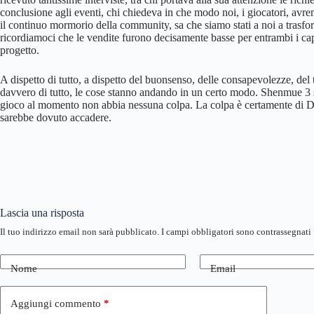
conclusione agli eventi, chi chiedeva in che modo noi, i giocatori, avr
il continuo mormorio della community, sa che siamo stati a noi a trasf
ricordiamoci che le vendite furono decisamente basse per entrambi i cap
progetto.
A dispetto di tutto, a dispetto del buonsenso, delle consapevolezze, del t
davvero di tutto, le cose stanno andando in un certo modo. Shenmue 3 s
gioco al momento non abbia nessuna colpa. La colpa è certamente di D
sarebbe dovuto accadere.
Lascia una risposta
Il tuo indirizzo email non sarà pubblicato.
I campi obbligatori sono contrassegnati
Nome
Email
Aggiungi commento
*