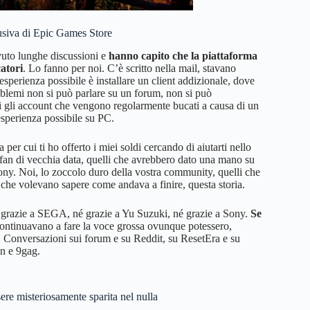
siva di Epic Games Store
vuto lunghe discussioni e
hanno capito che la piattaforma
atori
. Lo fanno per noi. C’è scritto nella mail, stavano
esperienza possibile è installare un client addizionale, dove
oblemi non si può parlare su un forum, non si può
ti gli account che vengono regolarmente bucati a causa di un
 esperienza possibile su PC.
er cui ti ho offerto i miei soldi cercando di aiutarti nello
i fan di vecchia data, quelli che avrebbero dato una mano su
 Sony. Noi, lo zoccolo duro della vostra community, quelli che
 che volevano sapere come andava a finire, questa storia.
 grazie a SEGA, né grazie a Yu Suzuki, né grazie a Sony.
Se
 continuavano a fare la voce grossa ovunque potessero,
 Conversazioni sui forum e su Reddit, su ResetEra e su
an e 9gag.
re misteriosamente sparita nel nulla