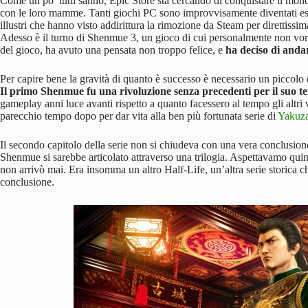
Come un po’ tutti sanno, Epic Store sta cercando di conquistare il mondo 
con le loro mamme. Tanti giochi PC sono improvvisamente diventati esc
illustri che hanno visto addirittura la rimozione da Steam per direttissim
Adesso è il turno di Shenmue 3, un gioco di cui personalmente non vor
del gioco, ha avuto una pensata non troppo felice, e
ha deciso di andar
Per capire bene la gravità di quanto è successo è necessario un piccolo 
Il primo Shenmue fu una rivoluzione senza precedenti per il suo 
gameplay anni luce avanti rispetto a quanto facessero al tempo gli altri 
parecchio tempo dopo per dar vita alla ben più fortunata serie di
Yakuz
Il secondo capitolo della serie non si chiudeva con una vera conclusione,
Shenmue si sarebbe articolato attraverso una trilogia. Aspettavamo quin
non arrivò mai. Era insomma un altro Half-Life, un’altra serie storica 
conclusione.