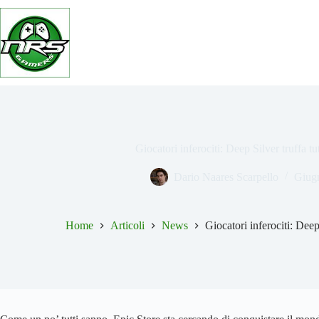
Salta
al
contenuto
Giocatori inferociti: Deep Silver truffa 
Dario Naares Scarpello
Giug
Home
Articoli
News
Giocatori inferociti: Dee