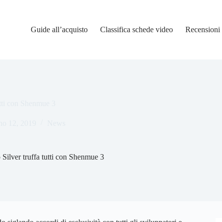
Guide all’acquisto
Classifica schede video
Recensioni
tutti con Shenmue 3
no 12, 2019
News
p Silver truffa tutti con Shenmue 3