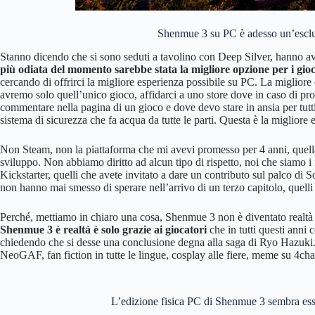
Shenmue 3 su PC è adesso un’esclu
Stanno dicendo che si sono seduti a tavolino con Deep Silver, hanno a
più odiata del momento sarebbe stata la migliore opzione per i gioc
cercando di offrirci la migliore esperienza possibile su PC. La migliore 
avremo solo quell’unico gioco, affidarci a uno store dove in caso di pr
commentare nella pagina di un gioco e dove devo stare in ansia per tut
sistema di sicurezza che fa acqua da tutte le parti. Questa è la migliore
Non Steam, non la piattaforma che mi avevi promesso per 4 anni, quella p
sviluppo. Non abbiamo diritto ad alcun tipo di rispetto, noi che siamo 
Kickstarter, quelli che avete invitato a dare un contributo sul palco di
non hanno mai smesso di sperare nell’arrivo di un terzo capitolo, quelli
Perché, mettiamo in chiaro una cosa, Shenmue 3 non è diventato realtà
Shenmue 3 è realtà è solo grazie ai giocatori
che in tutti questi anni
chiedendo che si desse una conclusione degna alla saga di Ryo Hazuki.
NeoGAF, fan fiction in tutte le lingue, cosplay alle fiere, meme su 4ch
L’edizione fisica PC di Shenmue 3 sembra esse