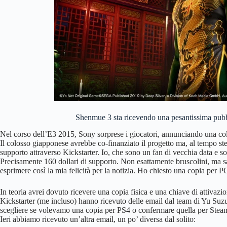
Shenmue 3 sta ricevendo una pesantissima pubbl
Nel corso dell’E3 2015, Sony sorprese i giocatori, annunciando una c
Il colosso giapponese avrebbe co-finanziato il progetto ma, al tempo ste
supporto attraverso Kickstarter. Io, che sono un fan di vecchia data e so
Precisamente 160 dollari di supporto. Non esattamente bruscolini, ma sa
esprimere così la mia felicità per la notizia. Ho chiesto una copia per PC
In teoria avrei dovuto ricevere una copia fisica e una chiave di attivazio
Kickstarter (me incluso) hanno ricevuto delle email dal team di Yu Suzuk
scegliere se volevamo una copia per PS4 o confermare quella per Stea
Ieri abbiamo ricevuto un’altra email, un po’ diversa dal solito: