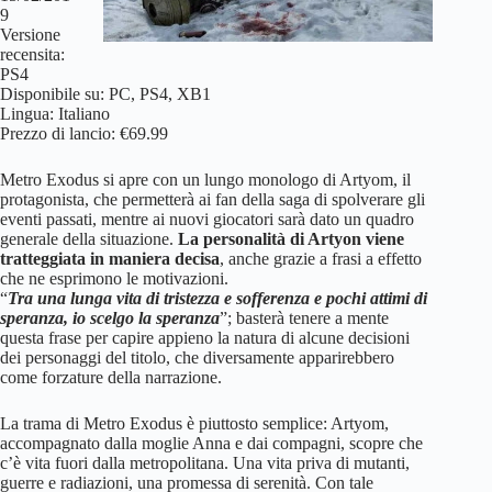
9
Versione
recensita:
PS4
Disponibile su: PC, PS4, XB1
Lingua: Italiano
Prezzo di lancio: €69.99
Metro Exodus si apre con un lungo monologo di Artyom, il
protagonista, che permetterà ai fan della saga di spolverare gli
eventi passati, mentre ai nuovi giocatori sarà dato un quadro
generale della situazione.
La personalità di Artyon viene
tratteggiata in maniera decisa
, anche grazie a frasi a effetto
che ne esprimono le motivazioni.
“
Tra una lunga vita di tristezza e sofferenza e pochi attimi di
speranza, io scelgo la speranza
”; basterà tenere a mente
questa frase per capire appieno la natura di alcune decisioni
dei personaggi del titolo, che diversamente apparirebbero
come forzature della narrazione.
La trama di Metro Exodus è piuttosto semplice: Artyom,
accompagnato dalla moglie Anna e dai compagni, scopre che
c’è vita fuori dalla metropolitana. Una vita priva di mutanti,
guerre e radiazioni, una promessa di serenità. Con tale