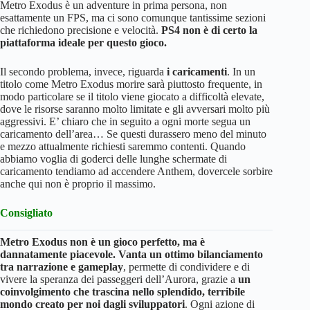
Metro Exodus è un adventure in prima persona, non
esattamente un FPS, ma ci sono comunque tantissime sezioni
che richiedono precisione e velocità.
PS4 non è di certo la
piattaforma ideale per questo gioco.
Il secondo problema, invece, riguarda
i caricamenti
. In un
titolo come Metro Exodus morire sarà piuttosto frequente, in
modo particolare se il titolo viene giocato a difficoltà elevate,
dove le risorse saranno molto limitate e gli avversari molto più
aggressivi. E’ chiaro che in seguito a ogni morte segua un
caricamento dell’area… Se questi durassero meno del minuto
e mezzo attualmente richiesti saremmo contenti. Quando
abbiamo voglia di goderci delle lunghe schermate di
caricamento tendiamo ad accendere Anthem, dovercele sorbire
anche qui non è proprio il massimo.
Consigliato
Metro Exodus non è un gioco perfetto, ma è
dannatamente piacevole. Vanta un ottimo bilanciamento
tra narrazione e gameplay
, permette di condividere e di
vivere la speranza dei passeggeri dell’Aurora, grazie a
un
coinvolgimento che trascina nello splendido, terribile
mondo creato per noi dagli sviluppatori
. Ogni azione di