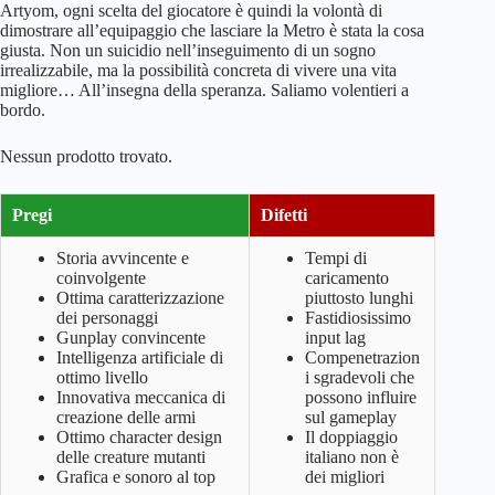
Artyom, ogni scelta del giocatore è quindi la volontà di
dimostrare all’equipaggio che lasciare la Metro è stata la cosa
giusta. Non un suicidio nell’inseguimento di un sogno
irrealizzabile, ma la possibilità concreta di vivere una vita
migliore… All’insegna della speranza. Saliamo volentieri a
bordo.
Nessun prodotto trovato.
Pregi
Difetti
Storia avvincente e
Tempi di
coinvolgente
caricamento
Ottima caratterizzazione
piuttosto lunghi
dei personaggi
Fastidiosissimo
Gunplay convincente
input lag
Intelligenza artificiale di
Compenetrazion
ottimo livello
i sgradevoli che
Innovativa meccanica di
possono influire
creazione delle armi
sul gameplay
Ottimo character design
Il doppiaggio
delle creature mutanti
italiano non è
Grafica e sonoro al top
dei migliori