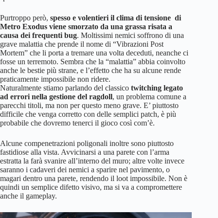
Purtroppo però,
spesso e volentieri il clima di tensione di
Metro Exodus viene smorzato da una grassa risata a
causa dei frequenti bug
. Moltissimi nemici soffrono di una
grave malattia che prende il nome di “Vibrazioni Post
Mortem” che li porta a tremare una volta deceduti, neanche ci
fosse un terremoto. Sembra che la “malattia” abbia coinvolto
anche le bestie più strane, e l’effetto che ha su alcune rende
praticamente impossibile non ridere.
Naturalmente stiamo parlando del classico
twitching legato
ad errori nella gestione del ragdoll
, un problema comune a
parecchi titoli, ma non per questo meno grave. E’ piuttosto
difficile che venga corretto con delle semplici patch, è più
probabile che dovremo tenerci il gioco così com’è.
Alcune compenetrazioni poligonali inoltre sono piuttosto
fastidiose alla vista. Avvicinarsi a una parete con l’arma
estratta la farà svanire all’interno del muro; altre volte invece
saranno i cadaveri dei nemici a sparire nel pavimento, o
magari dentro una parete, rendendo il loot impossibile. Non è
quindi un semplice difetto visivo, ma si va a compromettere
anche il gameplay.