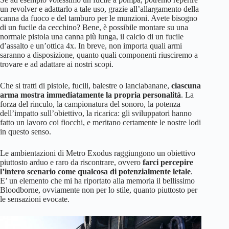
un revolver e adattarlo a tale uso, grazie all’allargamento della
canna da fuoco e del tamburo per le munzioni. Avete bisogno
di un fucile da cecchino? Bene, è possibile montare su una
normale pistola una canna più lunga, il calcio di un fucile
d’assalto e un’ottica 4x. In breve, non importa quali armi
saranno a disposizione, quanto quali componenti riusciremo a
trovare e ad adattare ai nostri scopi.
Che si tratti di pistole, fucili, balestre o lanciabanane,
ciascuna
arma mostra immediatamente la propria personalità
. La
forza del rinculo, la campionatura del sonoro, la potenza
dell’impatto sull’obiettivo, la ricarica: gli sviluppatori hanno
fatto un lavoro coi fiocchi, e meritano certamente le nostre lodi
in questo senso.
Le ambientazioni di Metro Exodus raggiungono un obiettivo
piuttosto arduo e raro da riscontrare, ovvero
farci percepire
l’intero scenario come qualcosa di potenzialmente letale
.
E’ un elemento che mi ha riportato alla memoria il bellissimo
Bloodborne, ovviamente non per lo stile, quanto piuttosto per
le sensazioni evocate.