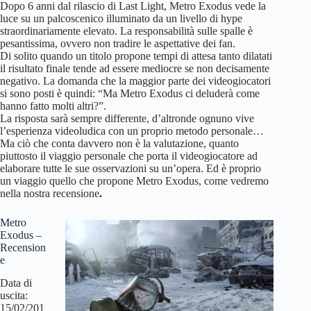
Dopo 6 anni dal rilascio di Last Light, Metro Exodus vede la
luce su un palcoscenico illuminato da un livello di hype
straordinariamente elevato. La responsabilità sulle spalle è
pesantissima, ovvero non tradire le aspettative dei fan.
Di solito quando un titolo propone tempi di attesa tanto dilatati
il risultato finale tende ad essere mediocre se non decisamente
negativo. La domanda che la maggior parte dei videogiocatori
si sono posti è quindi: “Ma Metro Exodus ci deluderà come
hanno fatto molti altri?”.
La risposta sarà sempre differente, d’altronde ognuno vive
l’esperienza videoludica con un proprio metodo personale…
Ma ciò che conta davvero non è la valutazione, quanto
piuttosto il viaggio
personale che porta il videogiocatore ad
elaborare tutte le sue osservazioni su un’opera. Ed è proprio
un viaggio quello che propone Metro Exodus, come vedremo
nella nostra recensione
.
Metro
Exodus –
Recension
e
Data di
uscita:
15/02/201