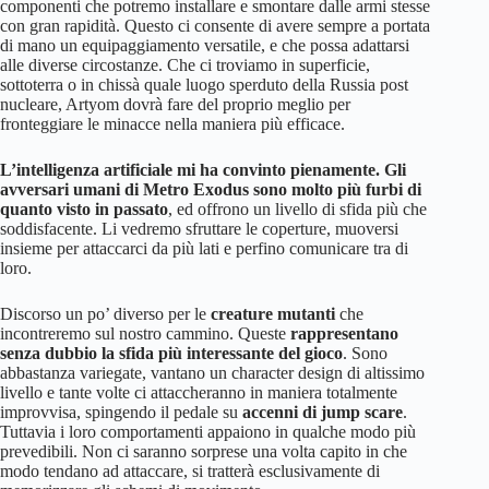
componenti che potremo installare e smontare dalle armi stesse
con gran rapidità. Questo ci consente di avere sempre a portata
di mano un equipaggiamento versatile, e che possa adattarsi
alle diverse circostanze. Che ci troviamo in superficie,
sottoterra o in chissà quale luogo sperduto della Russia post
nucleare, Artyom dovrà fare del proprio meglio per
fronteggiare le minacce nella maniera più efficace.
L’intelligenza artificiale mi ha convinto pienamente. Gli
avversari umani di Metro Exodus sono molto più furbi di
quanto visto in passato
, ed offrono un livello di sfida più che
soddisfacente. Li vedremo sfruttare le coperture, muoversi
insieme per attaccarci da più lati e perfino comunicare tra di
loro.
Discorso un po’ diverso per le
creature mutanti
che
incontreremo sul nostro cammino. Queste
rappresentano
senza dubbio la sfida più interessante del gioco
. Sono
abbastanza variegate, vantano un character design di altissimo
livello e tante volte ci attaccheranno in maniera totalmente
improvvisa, spingendo il pedale su
accenni di jump scare
.
Tuttavia i loro comportamenti appaiono in qualche modo più
prevedibili. Non ci saranno sorprese una volta capito in che
modo tendano ad attaccare, si tratterà esclusivamente di