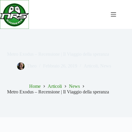
Salta
al
contenuto
Metro Exodus – Recensione | Il Viaggio della speranza
Theo
Febbraio 26, 2019
Articoli
,
News
Home
Articoli
News
Metro Exodus – Recensione | Il Viaggio della speranza