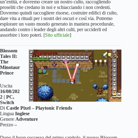
un’entità, e dovremo creare un nostro culto, raccogliendo
proseliti che credano in noi e schiacciando i non credenti.
Dovremo quindi raccogliere risorse, costruire edifici di culto,
dare vita a rituali per i nostri dei oscuri e così via. Potremo
esplorare un vasto mondo generato in maniera procedurale,
andando contro i leader degli altri culti, per ucciderli ed
assorbire i loro poteri. [
Sito ufficiale
]
Blossom
Tales II:
The
Minotaur
Prince
Uscita
16/08/202
2 | PC,
Switch
Di
Castle Pixel – Playtonic Friends
Lingua
Inglese
Genere
Adventure
Prezzo
–
Dopo il buon successo del primo capitolo, il nuovo Blossom