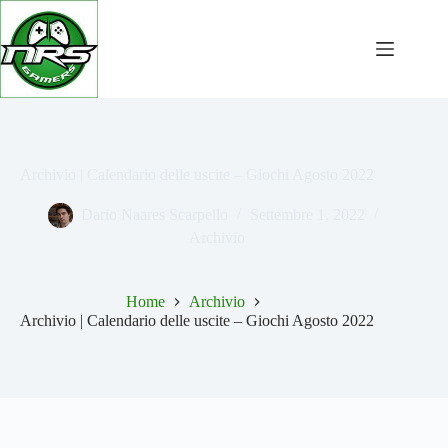
Salta
al
contenuto
Archivio | Calendario delle uscite – Giochi Agosto 2022
Dario Naares Scarpello
Settembre 1, 2022
Archivio
Home
Archivio
Archivio | Calendario delle uscite – Giochi Agosto 2022