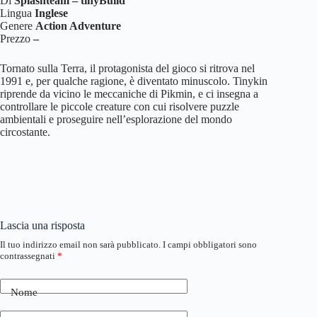
Di
Splashteam – tinyBuild
Lingua
Inglese
Genere
Action Adventure
Prezzo
–
Tornato sulla Terra, il protagonista del gioco si ritrova nel
1991 e, per qualche ragione, è diventato minuscolo. Tinykin
riprende da vicino le meccaniche di Pikmin, e ci insegna a
controllare le piccole creature con cui risolvere puzzle
ambientali e proseguire nell’esplorazione del mondo
circostante.
Lascia una risposta
Il tuo indirizzo email non sarà pubblicato.
I campi obbligatori sono
contrassegnati
*
Nome