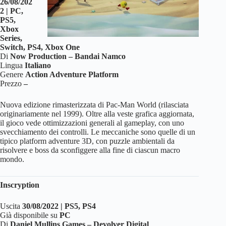
26/08/202
2 | PC,
PS5,
Xbox
Series,
Switch, PS4, Xbox One
Di
Now Production – Bandai Namco
Lingua
Italiano
Genere
Action Adventure Platform
Prezzo
–
Nuova edizione rimasterizzata di Pac-Man World (rilasciata
originariamente nel 1999). Oltre alla veste grafica aggiornata,
il gioco vede ottimizzazioni generali al gameplay, con uno
svecchiamento dei controlli. Le meccaniche sono quelle di un
tipico platform adventure 3D, con puzzle ambientali da
risolvere e boss da sconfiggere alla fine di ciascun macro
mondo.
Inscryption
Uscita
30/08/2022 | PS5, PS4
Già disponibile su
PC
Di
Daniel Mullins Games – Devolver Digital