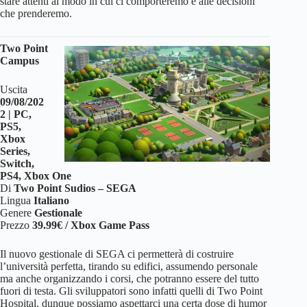
stare attenti al modo in cui ci comporteremo e alle decisioni
che prenderemo.
Two Point
Campus
Uscita
09/08/202
2 | PC,
PS5,
Xbox
Series,
Switch,
PS4, Xbox One
Di
Two Point Sudios – SEGA
Lingua
Italiano
Genere
Gestionale
Prezzo
39.99€ / Xbox Game Pass
Il nuovo gestionale di SEGA ci permetterà di costruire
l’università perfetta, tirando su edifici, assumendo personale
ma anche organizzando i corsi, che potranno essere del tutto
fuori di testa. Gli sviluppatori sono infatti quelli di Two Point
Hospital, dunque possiamo aspettarci una certa dose di humor