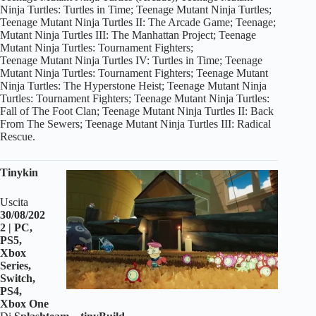
Ninja Turtles: Turtles in Time; Teenage Mutant Ninja Turtles;
Teenage Mutant Ninja Turtles II: The Arcade Game; Teenage;
Mutant Ninja Turtles III: The Manhattan Project; Teenage
Mutant Ninja Turtles: Tournament Fighters;
Teenage Mutant Ninja Turtles IV: Turtles in Time; Teenage
Mutant Ninja Turtles: Tournament Fighters; Teenage Mutant
Ninja Turtles: The Hyperstone Heist; Teenage Mutant Ninja
Turtles: Tournament Fighters; Teenage Mutant Ninja Turtles:
Fall of The Foot Clan; Teenage Mutant Ninja Turtles II: Back
From The Sewers; Teenage Mutant Ninja Turtles III: Radical
Rescue.
Tinykin
Uscita
30/08/202
2 | PC,
PS5,
Xbox
Series,
Switch,
PS4,
Xbox One