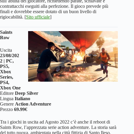
sull’abilità del giocatore, richiedendo parate, schiavate e
contrattacchi eseguiti alla perfezione. Il gioco prevede più
finali e dovrebbe essere dotato di un buon livello di
rigiocabilità. [
Sito ufficiale
]
Saints
Row
Uscita
23/08/202
2 | PC,
PS5,
Xbox
Series,
PS4,
Xbox One
Editore
Deep Silver
Lingua
Italiano
Genere
Action Adventure
Prezzo
69.99€
Tra i giochi in uscita ad Agosto 2022 c’è anche il reboot di
Saints Row, l’apprezzata serie action adventure. La storia sarà
del tutto nuova, ambientata nella città fittizia di Santo Ileso,