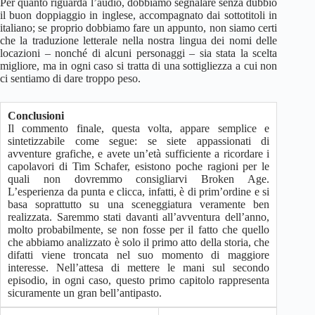
Per quanto riguarda l’audio, dobbiamo segnalare senza dubbio
il buon doppiaggio in inglese, accompagnato dai sottotitoli in
italiano; se proprio dobbiamo fare un appunto, non siamo certi
che la traduzione letterale nella nostra lingua dei nomi delle
locazioni – nonché di alcuni personaggi – sia stata la scelta
migliore, ma in ogni caso si tratta di una sottigliezza a cui non
ci sentiamo di dare troppo peso.
Conclusioni
Il commento finale, questa volta, appare semplice e
sintetizzabile come segue: se siete appassionati di
avventure grafiche, e avete un’età sufficiente a ricordare i
capolavori di Tim Schafer, esistono poche ragioni per le
quali non dovremmo consigliarvi Broken Age.
L’esperienza da punta e clicca, infatti, è di prim’ordine e si
basa soprattutto su una sceneggiatura veramente ben
realizzata. Saremmo stati davanti all’avventura dell’anno,
molto probabilmente, se non fosse per il fatto che quello
che abbiamo analizzato è solo il primo atto della storia, che
difatti viene troncata nel suo momento di maggiore
interesse. Nell’attesa di mettere le mani sul secondo
episodio, in ogni caso, questo primo capitolo rappresenta
sicuramente un gran bell’antipasto.