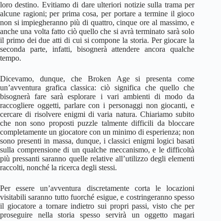
loro destino. Evitiamo di dare ulteriori notizie sulla trama per
alcune ragioni; per prima cosa, per portare a termine il gioco
non si impiegheranno più di quattro, cinque ore al massimo, e
anche una volta fatto ciò quello che si avrà terminato sarà solo
il primo dei due atti di cui si compone la storia. Per giocare la
seconda parte, infatti, bisognerà attendere ancora qualche
tempo.
Dicevamo, dunque, che Broken Age si presenta come
un’avventura grafica classica: ciò significa che quello che
bisognerà fare sarà esplorare i vari ambienti di modo da
raccogliere oggetti, parlare con i personaggi non giocanti, e
cercare di risolvere enigmi di varia natura. Chiariamo subito
che non sono proposti puzzle talmente difficili da bloccare
completamente un giocatore con un minimo di esperienza; non
sono presenti in massa, dunque, i classici enigmi logici basati
sulla comprensione di un qualche meccanismo, e le difficoltà
più pressanti saranno quelle relative all’utilizzo degli elementi
raccolti, nonché la ricerca degli stessi.
Per essere un’avventura discretamente corta le locazioni
visitabili saranno tutto fuorché esigue, e costringeranno spesso
il giocatore a tornare indietro sui propri passi, visto che per
proseguire nella storia spesso servirà un oggetto magari