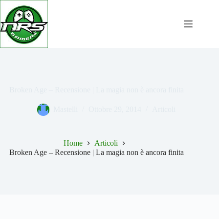
Salta
al
contenuto
Broken Age – Recensione | La magia non è ancora finita
Mastelli
Ottobre 29, 2014
Articoli
Home
Articoli
Broken Age – Recensione | La magia non è ancora finita