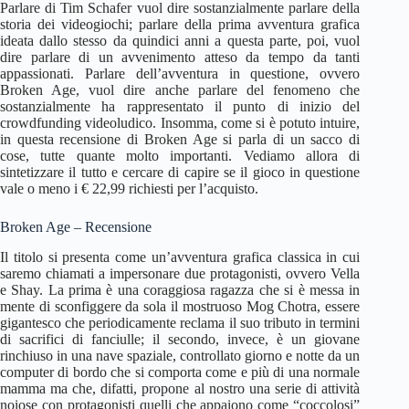
Parlare di Tim Schafer vuol dire sostanzialmente parlare della
storia dei videogiochi; parlare della prima avventura grafica
ideata dallo stesso da quindici anni a questa parte, poi, vuol
dire parlare di un avvenimento atteso da tempo da tanti
appassionati. Parlare dell’avventura in questione, ovvero
Broken Age, vuol dire anche parlare del fenomeno che
sostanzialmente ha rappresentato il punto di inizio del
crowdfunding videoludico. Insomma, come si è potuto intuire,
in questa recensione di Broken Age si parla di un sacco di
cose, tutte quante molto importanti. Vediamo allora di
sintetizzare il tutto e cercare di capire se il gioco in questione
vale o meno i € 22,99 richiesti per l’acquisto.
Broken Age – Recensione
Il titolo si presenta come un’avventura grafica classica in cui
saremo chiamati a impersonare due protagonisti, ovvero Vella
e Shay. La prima è una coraggiosa ragazza che si è messa in
mente di sconfiggere da sola il mostruoso Mog Chotra, essere
gigantesco che periodicamente reclama il suo tributo in termini
di sacrifici di fanciulle; il secondo, invece, è un giovane
rinchiuso in una nave spaziale, controllato giorno e notte da un
computer di bordo che si comporta come e più di una normale
mamma ma che, difatti, propone al nostro una serie di attività
noiose con protagonisti quelli che appaiono come “coccolosi”