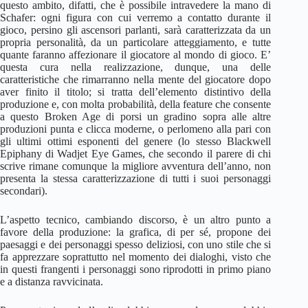
questo ambito, difatti, che è possibile intravedere la mano di
Schafer: ogni figura con cui verremo a contatto durante il
gioco, persino gli ascensori parlanti, sarà caratterizzata da un
propria personalità, da un particolare atteggiamento, e tutte
quante faranno affezionare il giocatore al mondo di gioco. E’
questa cura nella realizzazione, dunque, una delle
caratteristiche che rimarranno nella mente del giocatore dopo
aver finito il titolo; si tratta dell’elemento distintivo della
produzione e, con molta probabilità, della feature che consente
a questo Broken Age di porsi un gradino sopra alle altre
produzioni punta e clicca moderne, o perlomeno alla pari con
gli ultimi ottimi esponenti del genere (lo stesso Blackwell
Epiphany di Wadjet Eye Games, che secondo il parere di chi
scrive rimane comunque la migliore avventura dell’anno, non
presenta la stessa caratterizzazione di tutti i suoi personaggi
secondari).
L’aspetto tecnico, cambiando discorso, è un altro punto a
favore della produzione: la grafica, di per sé, propone dei
paesaggi e dei personaggi spesso deliziosi, con uno stile che si
fa apprezzare soprattutto nel momento dei dialoghi, visto che
in questi frangenti i personaggi sono riprodotti in primo piano
e a distanza ravvicinata.