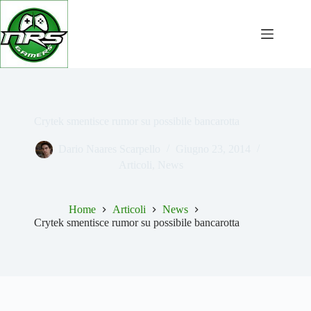
Salta
al
contenuto
Crytek smentisce rumor su possibile bancarotta
Dario Naares Scarpello
Giugno 23, 2014
Articoli
,
News
Home
Articoli
News
Crytek smentisce rumor su possibile bancarotta