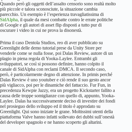
Quando però gli oggetti dell’assalto censorio sono realtà molto
più piccole e talora sconosciute, la situazione cambia
parecchio. Un esempio è l’esperienza travagliatissima di
SidAlpha
, il quale da mesi combatte contro le errate politiche
di Google e gli autori di asset flip disposti a tutto pur di
oscurare i video in cui ne prova la disonestà.
Prima il caso Dentola Studios, reo di aver pubblicato su
Greenlight delle demo tutorial prese da Unity Store per
venderle come se nulla fosse, poi Dalas Review, autore di un
plagio in piena regola di Yooka-Laylee. Entrambi gli
sviluppatori, se così si possono definire, hanno colpito il
canale di SidAlpha con reclami DMCA. Il secondo caso,
però, è particolarmente degno di attenzione. In primis perché
Dalas Review è uno youtuber e ciò rende il suo gesto ancor
più vigliacco, poi per le dinamiche del fattaccio. Fur Fun, in
precedenza Kewpie Jazzy, era un progetto Kickstarter fallito a
causa delle troppe somiglianze con quello di, appunto, Yooka-
Laylee. Dalas ha successivamente deciso di investire dei fondi
nel prosieguo dello sviluppo ed il titolo è approdato su
Greenlight. Qui sono iniziate le grane. Moltissimi utenti della
piattaforma Valve hanno infatti sollevato dei dubbi sull’onestà
del developer spagnolo e ne hanno scoperto gli altarini.