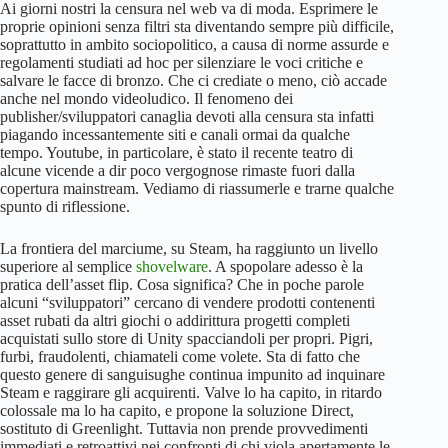
Ai giorni nostri la censura nel web va di moda. Esprimere le
proprie opinioni senza filtri sta diventando sempre più difficile,
soprattutto in ambito sociopolitico, a causa di norme assurde e
regolamenti studiati ad hoc per silenziare le voci critiche e
salvare le facce di bronzo. Che ci crediate o meno, ciò accade
anche nel mondo videoludico. Il fenomeno dei
publisher/sviluppatori canaglia devoti alla censura sta infatti
piagando incessantemente siti e canali ormai da qualche
tempo. Youtube, in particolare, è stato il recente teatro di
alcune vicende a dir poco vergognose rimaste fuori dalla
copertura mainstream. Vediamo di riassumerle e trarne qualche
spunto di riflessione.
La frontiera del marciume, su Steam, ha raggiunto un livello
superiore al semplice
shovelware
. A spopolare adesso è la
pratica dell’asset flip. Cosa significa? Che in poche parole
alcuni “sviluppatori” cercano di vendere prodotti contenenti
asset rubati da altri giochi o addirittura progetti completi
acquistati sullo store di Unity spacciandoli per propri. Pigri,
furbi, fraudolenti, chiamateli come volete. Sta di fatto che
questo genere di sanguisughe continua impunito ad inquinare
Steam e raggirare gli acquirenti. Valve lo ha capito, in ritardo
colossale ma lo ha capito, e propone la soluzione Direct,
sostituto di Greenlight. Tuttavia non prende provvedimenti
immediati e retroattivi nei confronti di chi viola apertamente le