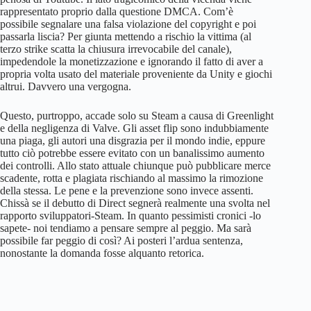
rappresentato proprio dalla questione DMCA. Com’è
possibile segnalare una falsa violazione del copyright e poi
passarla liscia? Per giunta mettendo a rischio la vittima (al
terzo strike scatta la chiusura irrevocabile del canale),
impedendole la monetizzazione e ignorando il fatto di aver a
propria volta usato del materiale proveniente da Unity e giochi
altrui. Davvero una vergogna.
Questo, purtroppo, accade solo su Steam a causa di Greenlight
e della negligenza di Valve. Gli asset flip sono indubbiamente
una piaga, gli autori una disgrazia per il mondo indie, eppure
tutto ciò potrebbe essere evitato con un banalissimo aumento
dei controlli. Allo stato attuale chiunque può pubblicare merce
scadente, rotta e plagiata rischiando al massimo la rimozione
della stessa. Le pene e la prevenzione sono invece assenti.
Chissà se il debutto di Direct segnerà realmente una svolta nel
rapporto sviluppatori-Steam. In quanto pessimisti cronici -lo
sapete- noi tendiamo a pensare sempre al peggio. Ma sarà
possibile far peggio di così? Ai posteri l’ardua sentenza,
nonostante la domanda fosse alquanto retorica.