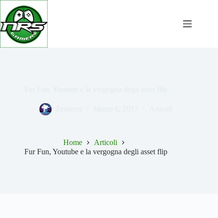
Salta
al
contenuto
Fur Fun, Youtube e la vergogna degli asset flip
Zeusecsi
Marzo 6, 2017
Articoli
Home
Articoli
Fur Fun, Youtube e la vergogna degli asset flip