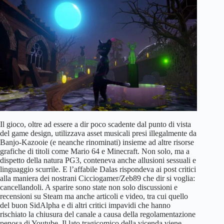
Il gioco, oltre ad essere a dir poco scadente dal punto di vista
del game design, utilizzava asset musicali presi illegalmente da
Banjo-Kazooie (e neanche rinominati) insieme ad altre risorse
grafiche di titoli come Mario 64 e Minecraft. Non solo, ma a
dispetto della natura PG3, conteneva anche allusioni sessuali e
linguaggio scurrile. E l’affabile Dalas rispondeva ai post critici
alla maniera dei nostrani Cicciogamer/Zeb89 che dir si voglia:
cancellandoli. A sparire sono state non solo discussioni e
recensioni su Steam ma anche articoli e video, tra cui quello
del buon SidAlpha e di altri critici impavidi che hanno
rischiato la chiusura del canale a causa della regolamentazione
penosa di Youtube. Il lato tragicomico della vicenda viene