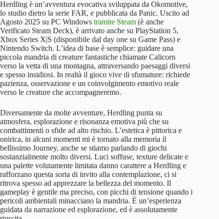
Herdling è un’avventura evocativa sviluppata da Okomotive,
lo studio dietro la serie FAR, e pubblicata da Panic. Uscito ad
Agosto 2025 su PC Windows
tramite Steam
(è anche
Verificato Steam Deck), è arrivato anche su PlayStation 5,
Xbox Series X|S (disponibile dal day one su Game Pass) e
Nintendo Switch. L’idea di base è semplice: guidare una
piccola mandria di creature fantastiche chiamate Calicorn
verso la vetta di una montagna, attraversando paesaggi diversi
e spesso insidiosi. In realtà il gioco vive di sfumature: richiede
pazienza, osservazione e un coinvolgimento emotivo reale
verso le creature che accompagneremo.
Diversamente da molte avventure, Herdling punta su
atmosfera, esplorazione e risonanza emotiva più che su
combattimenti o sfide ad alto rischio. L’estetica è pittorica e
onirica, in alcuni momenti mi è tornato alla memoria il
bellissimo Journey, anche se stiamo parlando di giochi
sostanzialmente molto diversi. Luci soffuse, texture delicate e
una palette volutamente limitata danno carattere a Herdling e
rafforzano questa sorta di invito alla contemplazione, ci si
ritrova spesso ad apprezzare la bellezza del momento. Il
gameplay è gentile ma preciso, con picchi di tensione quando i
pericoli ambientali minacciano la mandria. È un’esperienza
guidata da narrazione ed esplorazione, ed è assolutamente
riuscita.