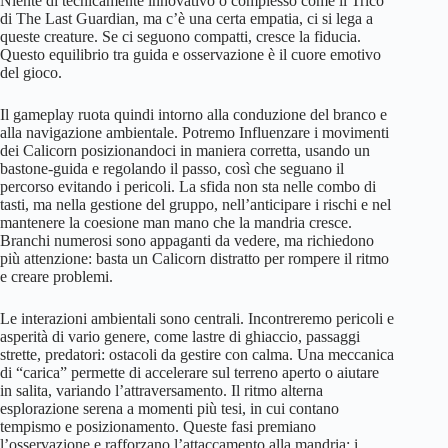
Niente di tecnicamente innovativo o complesso come il Trico
di The Last Guardian, ma c’è una certa empatia, ci si lega a
queste creature. Se ci seguono compatti, cresce la fiducia.
Questo equilibrio tra guida e osservazione è il cuore emotivo
del gioco.
Il gameplay ruota quindi intorno alla conduzione del branco e
alla navigazione ambientale. Potremo Influenzare i movimenti
dei Calicorn posizionandoci in maniera corretta, usando un
bastone-guida e regolando il passo, così che seguano il
percorso evitando i pericoli. La sfida non sta nelle combo di
tasti, ma nella gestione del gruppo, nell’anticipare i rischi e nel
mantenere la coesione man mano che la mandria cresce.
Branchi numerosi sono appaganti da vedere, ma richiedono
più attenzione: basta un Calicorn distratto per rompere il ritmo
e creare problemi.
Le interazioni ambientali sono centrali. Incontreremo pericoli e
asperità di vario genere, come lastre di ghiaccio, passaggi
strette, predatori: ostacoli da gestire con calma. Una meccanica
di “carica” permette di accelerare sul terreno aperto o aiutare
in salita, variando l’attraversamento. Il ritmo alterna
esplorazione serena a momenti più tesi, in cui contano
tempismo e posizionamento. Queste fasi premiano
l’osservazione e rafforzano l’attaccamento alla mandria: i