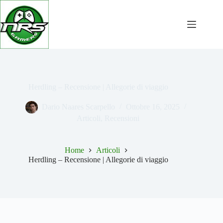
Salta
al
contenuto
Herdling – Recensione | Allegorie di viaggio
Dario Naares Scarpello
Ottobre 16, 2025
Articoli
,
Recensioni
Home
Articoli
Herdling – Recensione | Allegorie di viaggio