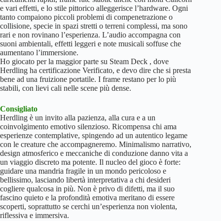
e vari effetti, e lo stile pittorico alleggerisce l’hardware. Ogni
tanto compaiono piccoli problemi di compenetrazione o
collisione, specie in spazi stretti o terreni complessi, ma sono
rari e non rovinano l’esperienza. L’audio accompagna con
suoni ambientali, effetti leggeri e note musicali soffuse che
aumentano l’immersione.
Ho giocato per la maggior parte su Steam Deck , dove
Herdling ha certificazione Verificato, e devo dire che si presta
bene ad una fruizione portatile. I frame restano per lo più
stabili, con lievi cali nelle scene più dense.
Consigliato
Herdling è un invito alla pazienza, alla cura e a un
coinvolgimento emotivo silenzioso. Ricompensa chi ama
esperienze contemplative, spingendo ad un autentico legame
con le creature che accompagneremo. Minimalismo narrativo,
design atmosferico e meccaniche di conduzione danno vita a
un viaggio discreto ma potente. Il nucleo del gioco è forte:
guidare una mandria fragile in un mondo pericoloso e
bellissimo, lasciando libertà interpretativa a chi desideri
cogliere qualcosa in più. Non è privo di difetti, ma il suo
fascino quieto e la profondità emotiva meritano di essere
scoperti, soprattutto se cerchi un’esperienza non violenta,
riflessiva e immersiva.