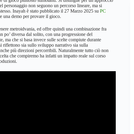
di gioco piuttosto stimolanti. Si distingue per un approccio
 del personaggio non seguono un percorso lineare, ma si
o stesso. Inayah è stato pubblicato il 27 Marzo 2025 su
PC
re una demo per provare il gioco.
genere metroidvania, ed offre quindi una combinazione fra
n po’ diversa dal solito, con una progressione del
te, ma che si basa invece sulle scelte compiute durante
iflettono sia sullo sviluppo narrativo sia sulla
anche più direzioni percorribili. Naturalmente tutto ciò non
celta che compiremo ha infatti un impatto reale sul corso
roduzioni.