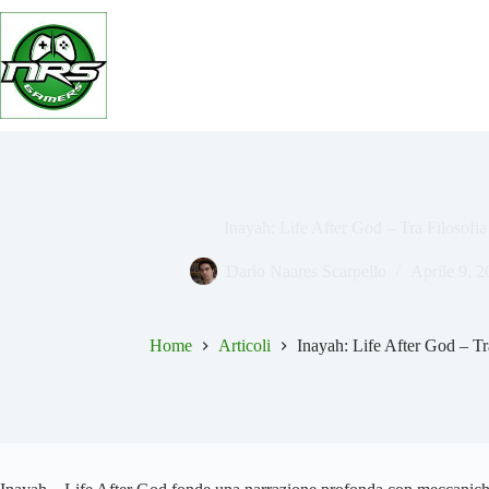
Salta
al
contenuto
Inayah: Life After God – Tra Filosofia
Dario Naares Scarpello
Aprile 9, 
Home
Articoli
Inayah: Life After God – Tr