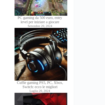
PC gaming da 500 euro, entry
level per iniziare a giocare
Settembre 20, 2024
Cuffie gaming PS5, PC, Xbox,
Switch: ecco le migliori
Luglio 20, 2024