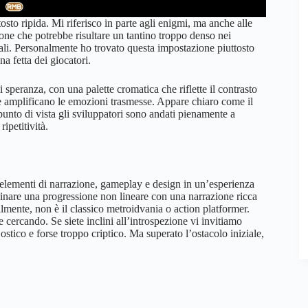
to ripida. Mi riferisco in parte agli enigmi, ma anche alle
ione che potrebbe risultare un tantino troppo denso nei
iziali. Personalmente ho trovato questa impostazione piuttosto
a fetta dei giocatori.
speranza, con una palette cromatica che riflette il contrasto
he amplificano le emozioni trasmesse. Appare chiaro come il
unto di vista gli sviluppatori sono andati pienamente a
ipetitività.
re elementi di narrazione, gameplay e design in un’esperienza
binare una progressione non lineare con una narrazione ricca
lmente, non è il classico metroidvania o action platformer.
 cercando. Se siete inclini all’introspezione vi invitiamo
ostico e forse troppo criptico. Ma superato l’ostacolo iniziale,