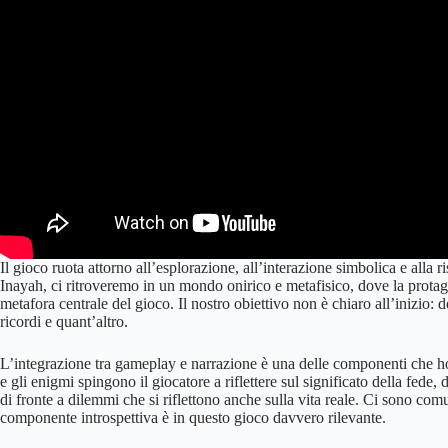
Il gioco ruota attorno all’esplorazione, all’interazione simbolica e alla 
Inayah, ci ritroveremo in un mondo onirico e metafisico, dove la protag
metafora centrale del gioco. Il nostro obiettivo non è chiaro all’inizio:
ricordi e quant’altro.
L’integrazione tra gameplay e narrazione è una delle componenti che ho
e gli enigmi spingono il giocatore a riflettere sul significato della fede,
di fronte a dilemmi che si riflettono anche sulla vita reale. Ci sono comu
componente introspettiva è in questo gioco davvero rilevante.