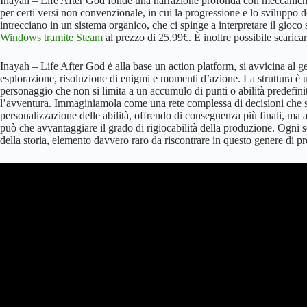
Inayah – Life After God fonde una narrazione profonda con meccaniche 
per certi versi non convenzionale, in cui la progressione e lo sviluppo
intrecciano in un sistema organico, che ci spinge a interpretare il gioc
Windows tramite Steam
al prezzo di 25,99€. È inoltre possibile scarica
Inayah – Life After God è alla base un action platform, si avvicina al 
esplorazione, risoluzione di enigmi e momenti d’azione. La struttura è u
personaggio che non si limita a un accumulo di punti o abilità predefini
l’avventura. Immaginiamola come una rete complessa di decisioni che si r
personalizzazione delle abilità, offrendo di conseguenza più finali, ma 
può che avvantaggiare il grado di rigiocabilità della produzione. Ogni s
della storia, elemento davvero raro da riscontrare in questo genere di p