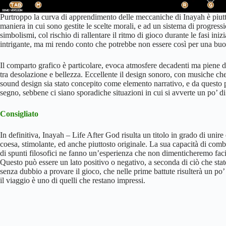
Purtroppo la curva di apprendimento delle meccaniche di Inayah è piuttos
maniera in cui sono gestite le scelte morali, e ad un sistema di progress
simbolismi, col rischio di rallentare il ritmo di gioco durante le fasi in
intrigante, ma mi rendo conto che potrebbe non essere così per una buon
Il comparto grafico è particolare, evoca atmosfere decadenti ma piene di 
tra desolazione e bellezza. Eccellente il design sonoro, con musiche c
sound design sia stato concepito come elemento narrativo, e da questo p
segno, sebbene ci siano sporadiche situazioni in cui si avverte un po’ di r
Consigliato
In definitiva, Inayah – Life After God risulta un titolo in grado di uni
coesa, stimolante, ed anche piuttosto originale. La sua capacità di com
di spunti filosofici ne fanno un’esperienza che non dimenticheremo faci
Questo può essere un lato positivo o negativo, a seconda di ciò che state
senza dubbio a provare il gioco, che nelle prime battute risulterà un po’ 
il viaggio è uno di quelli che restano impressi.