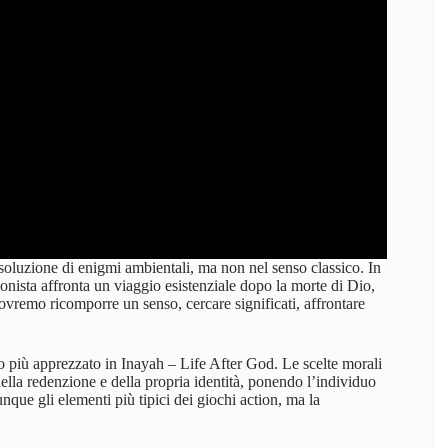
risoluzione di enigmi ambientali, ma non nel senso classico. In
onista affronta un viaggio esistenziale dopo la morte di Dio,
 dovremo ricomporre un senso, cercare significati, affrontare
 più apprezzato in Inayah – Life After God. Le scelte morali
 della redenzione e della propria identità, ponendo l’individuo
nque gli elementi più tipici dei giochi action, ma la