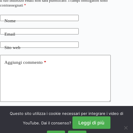
Il tuo indirizzo email non sarà pubblicato.
I campi obbligatori sono
contrassegnati
*
Nome
Email
Sito web
Aggiungi commento
*
Questo sito utilizza i cookie necessari per integrare i video di
Invia commento
Leggi di più
YouTube. Dai il consenso?