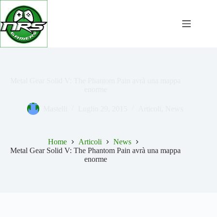
Salta
al
contenuto
Metal Gear Solid V: The Phantom Pain avrà una mappa
enorme
Mastelli
Luglio 29, 2015
Articoli
,
News
Home
Articoli
News
Metal Gear Solid V: The Phantom Pain avrà una mappa
enorme