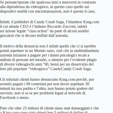
Se pensate/sperate che qualcosa inizi a muoversi in contrasto
alla dipendenza da videogioco, in questo caso quello sui
dispositivi mobili con microtransazioni, non è questo il caso.
Infatti, il publisher di Candy Crash Saga, l’irlandese King.com
il cui attuale CEO è l’italiano Riccardo Zacconi, subirà
un’azione legale “class action” da parte di alcuni assidui
giocatori che si dicono truffati dall’azienda.
Il motivo della denuncia non è infatti quello che ci si sarebbe
potuti aspettare in un Mondo sano, cioè che la multimiliardaria
azienda iniziasse a pagare per i danni psicologici recati a
milioni di persone nel mondo, o almeno per l’evidente plagio
di diversi videogiochi anni ’90, bensì per un disservizio del
loro più popolare “videogioco” CandyCandy Crash Saga.
Gli infuriati clienti hanno denunciato King.com perchè, pur
avendo pagato i 99 centesimi per non dover aspettare 30
minuti tra una partita e l’altra, non hanno potuto godere del
servizio, non si sa se per problemi legati al network di
Facebook o meno.
Pare che oltre 25 milioni di clienti siano stati danneggiati e che
a King.com siano stati chiesti ben 5 milioni di dollari di