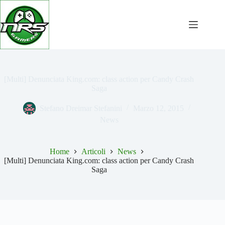
Salta
al
contenuto
[Multi] Denunciata King.com: class action per Candy Crash
Saga
Stefano Dreimar Stefanini
Marzo 12, 2015
News
Home
Articoli
News
[Multi] Denunciata King.com: class action per Candy Crash
Saga