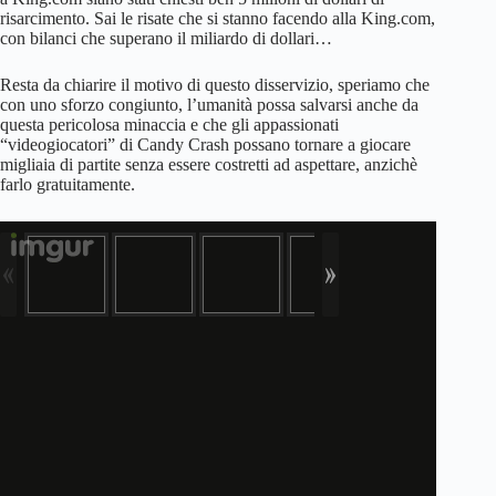
risarcimento. Sai le risate che si stanno facendo alla King.com,
con bilanci che superano il miliardo di dollari…
Resta da chiarire il motivo di questo disservizio, speriamo che
con uno sforzo congiunto, l’umanità possa salvarsi anche da
questa pericolosa minaccia e che gli appassionati
“videogiocatori” di Candy Crash possano tornare a giocare
migliaia di partite senza essere costretti ad aspettare, anzichè
farlo gratuitamente.