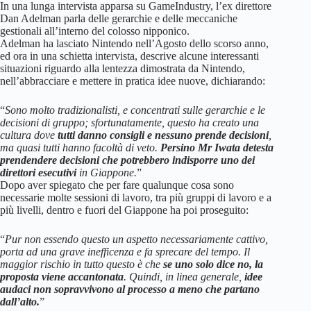
In una lunga intervista apparsa su GameIndustry, l’ex direttore
Dan Adelman parla delle gerarchie e delle meccaniche
gestionali all’interno del colosso nipponico.
Adelman ha lasciato Nintendo nell’Agosto dello scorso anno,
ed ora in una schietta intervista, descrive alcune interessanti
situazioni riguardo alla lentezza dimostrata da Nintendo,
nell’abbracciare e mettere in pratica idee nuove, dichiarando:
“
Sono molto tradizionalisti, e concentrati sulle gerarchie e le
decisioni di gruppo; sfortunatamente, questo ha creato una
cultura dove
tutti danno consigli e nessuno prende decisioni
,
ma quasi tutti hanno facoltà di veto.
Persino Mr Iwata detesta
prendendere decisioni che potrebbero indisporre uno dei
direttori esecutivi
in Giappone.
”
Dopo aver spiegato che per fare qualunque cosa sono
necessarie molte sessioni di lavoro, tra più gruppi di lavoro e a
più livelli, dentro e fuori del Giappone ha poi proseguito:
“
Pur non essendo questo un aspetto necessariamente cattivo,
porta ad una grave inefficenza e fa sprecare del tempo. Il
maggior rischio in tutto questo è che
se uno solo dice no, la
proposta viene accantonata
. Quindi, in linea generale,
idee
audaci non sopravvivono al processo a meno che partano
dall’alto.
”