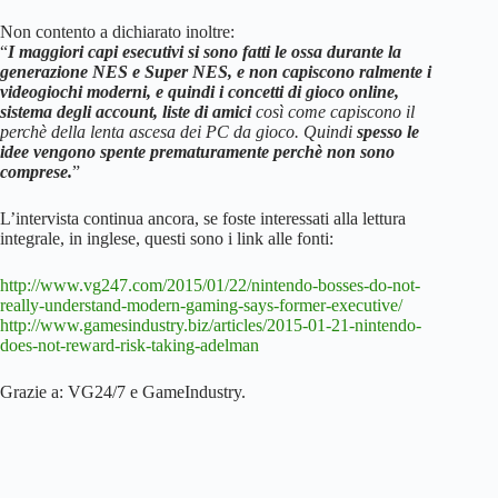
Non contento a dichiarato inoltre:
“
I maggiori capi esecutivi si sono fatti le ossa durante la
generazione NES e Super NES, e non capiscono ralmente i
videogiochi moderni, e quindi i concetti di gioco online,
sistema degli account, liste di amici
così come capiscono il
perchè della lenta ascesa dei PC da gioco. Quindi
spesso le
idee vengono spente prematuramente perchè non sono
comprese.
”
L’intervista continua ancora, se foste interessati alla lettura
integrale, in inglese, questi sono i link alle fonti:
http://www.vg247.com/2015/01/22/nintendo-bosses-do-not-
really-understand-modern-gaming-says-former-executive/
http://www.gamesindustry.biz/articles/2015-01-21-nintendo-
does-not-reward-risk-taking-adelman
Grazie a: VG24/7 e GameIndustry.