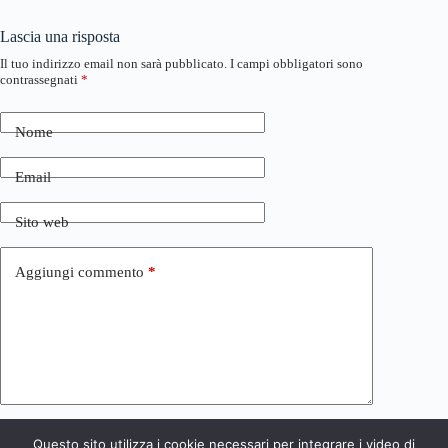
Lascia una risposta
Il tuo indirizzo email non sarà pubblicato.
I campi obbligatori sono
contrassegnati
*
Nome
Email
Sito web
Aggiungi commento
*
Questo sito utilizza i cookie necessari per integrare i video di