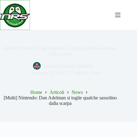
Salta
al
contenuto
[Multi] Nintendo: Dan Adelman si toglie qualche sassolino
dalla scarpa
Stefano Dreimar Stefanini
Gennaio 22, 2015
Articoli
,
News
Home
Articoli
News
[Multi] Nintendo: Dan Adelman si toglie qualche sassolino
dalla scarpa